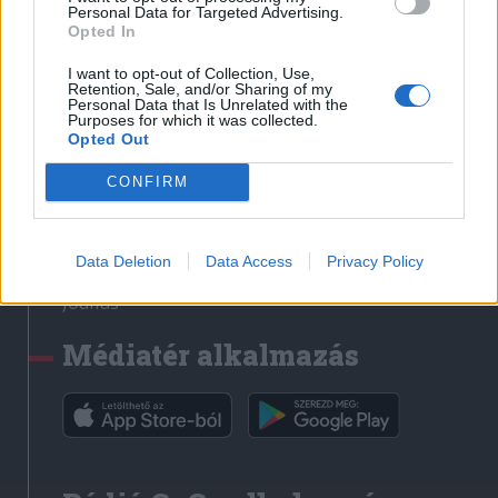
Médiatér
Personal Data for Targeted Advertising.
Opted In
Székely Sport
I want to opt-out of Collection, Use,
Liget
Retention, Sale, and/or Sharing of my
Personal Data that Is Unrelated with the
Krónika
Purposes for which it was collected.
Opted Out
Bihari Napló
Erdélyi Napló
CONFIRM
Főtér
Nőileg
Data Deletion
Data Access
Privacy Policy
Rádió GaGa
Jóállás
Médiatér alkalmazás