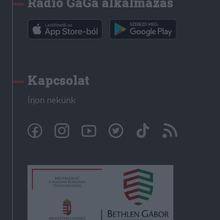
Rádió GaGa alkalmazás
Kapcsolat
Írjon nekünk