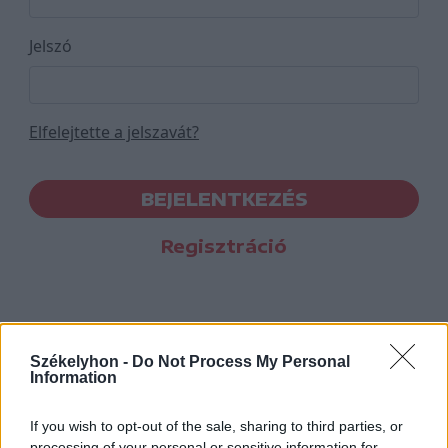
Jelszó
Elfelejtette a jelszavát?
BEJELENTKEZÉS
Regisztráció
Székelyhon -
Do Not Process My Personal
Information
If you wish to opt-out of the sale, sharing to third parties, or
processing of your personal or sensitive information for