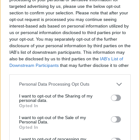
targeted advertising by us, please use the below opt-out
section to confirm your selection. Please note that after your
Hasznos
opt-out request is processed you may continue seeing
interest-based ads based on personal information utilized by
Impresszum
us or personal information disclosed to third parties prior to
your opt-out. You may separately opt-out of the further
Szerzői jogok
disclosure of your personal information by third parties on the
Adatvédelmi tájékoztató
IAB’s list of downstream participants. This information may
Cookie-kezelési tájékoztató
also be disclosed by us to third parties on the
IAB’s List of
Downstream Participants
that may further disclose it to other
Hozzászólási szabályzat
third parties.
Nyomtatott lapjaink archívuma
Székely Hírmondó archívuma
Personal Data Processing Opt Outs
Médiaajánlat
I want to opt-out of the Sharing of my
personal data.
Opted In
Látogatottsági adatok
I want to opt-out of the Sale of my
Personal Data.
Sütibeállítások
Opted In
I want to opt-out of processing my