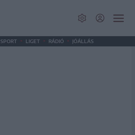
•
•
•
SPORT
LIGET
RÁDIÓ
JÓÁLLÁS