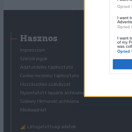
Opted 
I want 
Advertis
Opted 
Hasznos
I want t
of my P
was col
Impresszum
Opted 
Szerzői jogok
Adatvédelmi tájékoztató
Cookie-kezelési tájékoztató
Hozzászólási szabályzat
Nyomtatott lapjaink archívuma
Székely Hírmondó archívuma
Médiaajánlat
Látogatottsági adatok