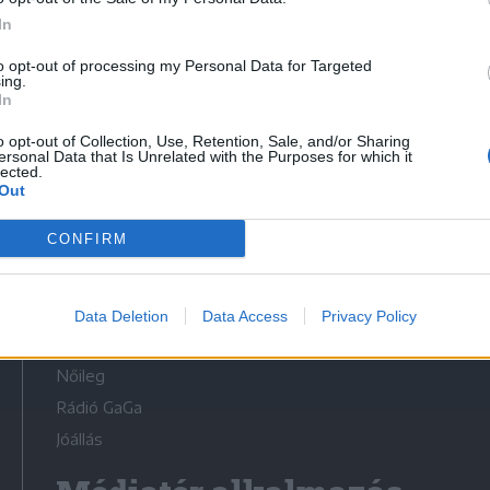
In
to opt-out of processing my Personal Data for Targeted
ing.
In
Médiatér
o opt-out of Collection, Use, Retention, Sale, and/or Sharing
ersonal Data that Is Unrelated with the Purposes for which it
lected.
Székely Sport
Out
Liget
CONFIRM
Krónika
Bihari Napló
Erdélyi Napló
Data Deletion
Data Access
Privacy Policy
Főtér
Nőileg
Rádió GaGa
Jóállás