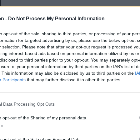
E-mail-cím
on -
Do Not Process My Personal Information
to opt-out of the sale, sharing to third parties, or processing of your per
Jelszó
formation for targeted advertising by us, please use the below opt-out s
r selection. Please note that after your opt-out request is processed y
eing interest-based ads based on personal information utilized by us or
disclosed to third parties prior to your opt-out. You may separately opt-
Elfelejtette a jelszavát?
losure of your personal information by third parties on the IAB’s list of
. This information may also be disclosed by us to third parties on the
IA
Participants
that may further disclose it to other third parties.
BEJELENTKEZÉS
Regisztráció
l Data Processing Opt Outs
o opt-out of the Sharing of my personal data.
In
o opt-out of the Sale of my Personal Data.