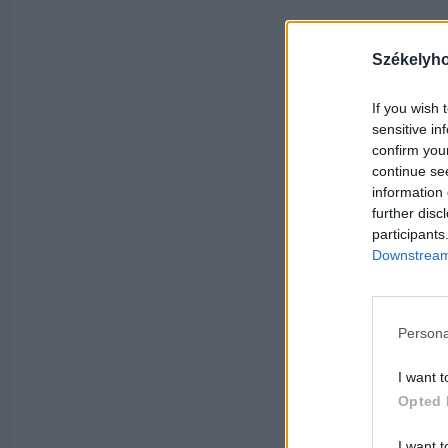
Székelyh
If you wish 
sensitive in
confirm you
continue se
information 
further disc
participants
Downstream 
Persona
I want t
Opted 
I want t