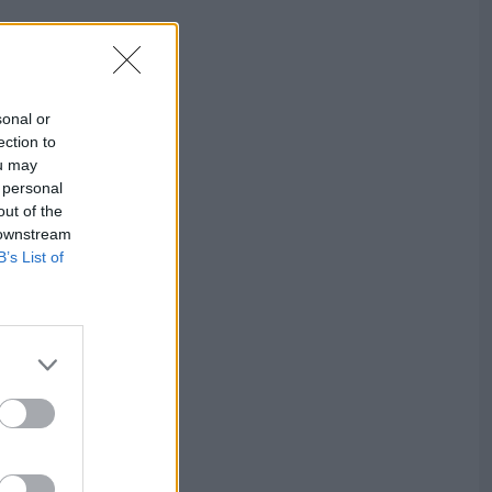
sonal or
ection to
ou may
 personal
out of the
 downstream
B’s List of