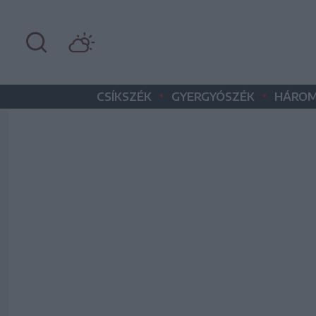
•
•
CSÍKSZÉK
GYERGYÓSZÉK
HÁROM