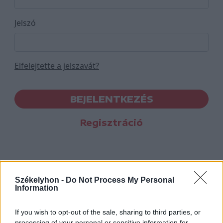
Jelszó
Elfelejtette a jelszavát?
BEJELENTKEZÉS
Regisztráció
Székelyhon -
Do Not Process My Personal
Information
If you wish to opt-out of the sale, sharing to third parties, or
processing of your personal or sensitive information for