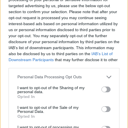
targeted advertising by us, please use the below opt-out
section to confirm your selection. Please note that after your
Hasznos
opt-out request is processed you may continue seeing
interest-based ads based on personal information utilized by
Impresszum
us or personal information disclosed to third parties prior to
your opt-out. You may separately opt-out of the further
Szerzői jogok
disclosure of your personal information by third parties on the
Adatvédelmi tájékoztató
IAB’s list of downstream participants. This information may
Cookie-kezelési tájékoztató
also be disclosed by us to third parties on the
IAB’s List of
Downstream Participants
that may further disclose it to other
Hozzászólási szabályzat
third parties.
Nyomtatott lapjaink archívuma
Székely Hírmondó archívuma
Personal Data Processing Opt Outs
Médiaajánlat
I want to opt-out of the Sharing of my
personal data.
Opted In
Látogatottsági adatok
I want to opt-out of the Sale of my
Personal Data.
Sütibeállítások
Opted In
I want to opt-out of processing my