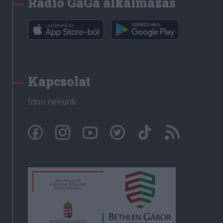
Rádió GaGa alkalmazás
Kapcsolat
Írjon nekünk