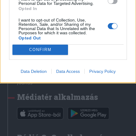
Médiatér
Personal Data for Targeted Advertising.
Opted In
Székely Sport
I want to opt-out of Collection, Use,
Liget
Retention, Sale, and/or Sharing of my
Personal Data that Is Unrelated with the
Krónika
Purposes for which it was collected.
Opted Out
Bihari Napló
Erdélyi Napló
CONFIRM
Főtér
Nőileg
Data Deletion
Data Access
Privacy Policy
Rádió GaGa
Jóállás
Médiatér alkalmazás