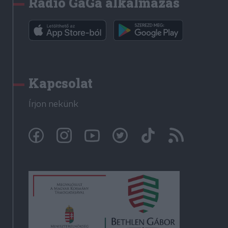
Rádió GaGa alkalmazás
Kapcsolat
Írjon nekünk