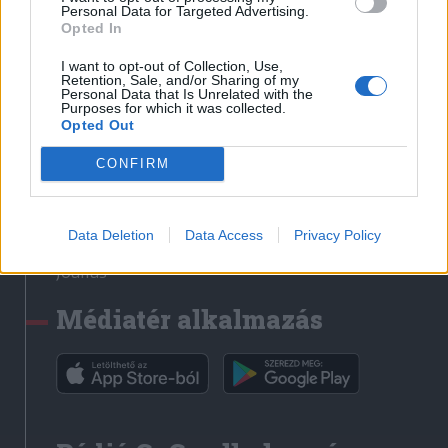
Médiatér
Personal Data for Targeted Advertising.
Opted In
Székely Sport
I want to opt-out of Collection, Use,
Liget
Retention, Sale, and/or Sharing of my
Personal Data that Is Unrelated with the
Krónika
Purposes for which it was collected.
Opted Out
Bihari Napló
Erdélyi Napló
CONFIRM
Főtér
Nőileg
Data Deletion
Data Access
Privacy Policy
Rádió GaGa
Jóállás
Médiatér alkalmazás