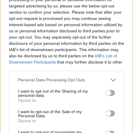
targeted advertising by us, please use the below opt-out
section to confirm your selection. Please note that after your
Hasznos
opt-out request is processed you may continue seeing
interest-based ads based on personal information utilized by
Impresszum
us or personal information disclosed to third parties prior to
your opt-out. You may separately opt-out of the further
Szerzői jogok
disclosure of your personal information by third parties on the
Adatvédelmi tájékoztató
IAB’s list of downstream participants. This information may
Cookie-kezelési tájékoztató
also be disclosed by us to third parties on the
IAB’s List of
Downstream Participants
that may further disclose it to other
Hozzászólási szabályzat
third parties.
Nyomtatott lapjaink archívuma
Székely Hírmondó archívuma
Personal Data Processing Opt Outs
Médiaajánlat
I want to opt-out of the Sharing of my
personal data.
Opted In
Látogatottsági adatok
I want to opt-out of the Sale of my
Personal Data.
Sütibeállítások
Opted In
I want to opt-out of processing my