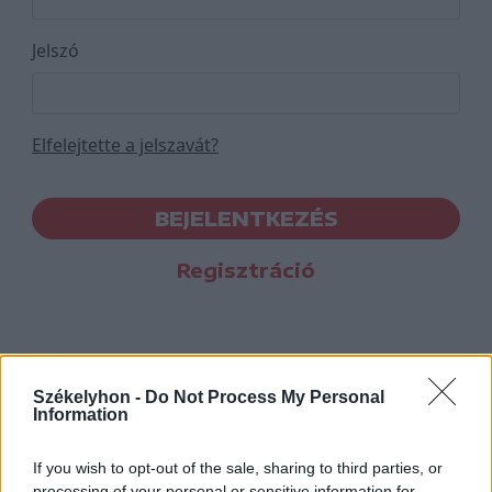
Jelszó
Elfelejtette a jelszavát?
BEJELENTKEZÉS
Regisztráció
Székelyhon -
Do Not Process My Personal
Information
If you wish to opt-out of the sale, sharing to third parties, or
processing of your personal or sensitive information for