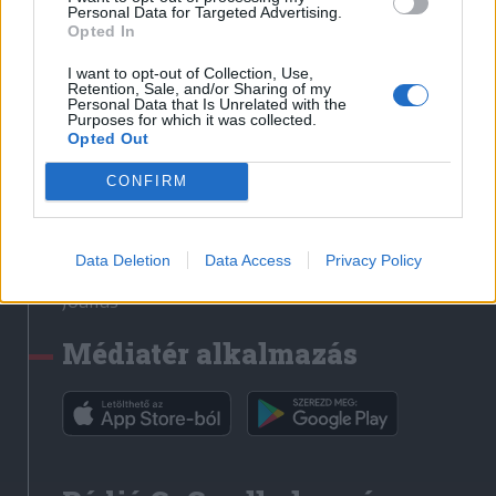
Médiatér
Personal Data for Targeted Advertising.
Opted In
Székely Sport
I want to opt-out of Collection, Use,
Liget
Retention, Sale, and/or Sharing of my
Personal Data that Is Unrelated with the
Krónika
Purposes for which it was collected.
Opted Out
Bihari Napló
Erdélyi Napló
CONFIRM
Főtér
Nőileg
Data Deletion
Data Access
Privacy Policy
Rádió GaGa
Jóállás
Médiatér alkalmazás