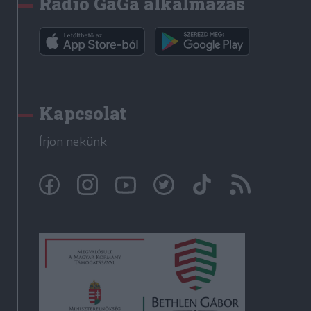
Rádió GaGa alkalmazás
Kapcsolat
Írjon nekünk