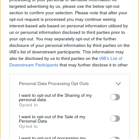
targeted advertising by us, please use the below opt-out
section to confirm your selection. Please note that after your
Hasznos
opt-out request is processed you may continue seeing
interest-based ads based on personal information utilized by
Impresszum
us or personal information disclosed to third parties prior to
your opt-out. You may separately opt-out of the further
Szerzői jogok
disclosure of your personal information by third parties on the
Adatvédelmi tájékoztató
IAB’s list of downstream participants. This information may
Cookie-kezelési tájékoztató
also be disclosed by us to third parties on the
IAB’s List of
Downstream Participants
that may further disclose it to other
Hozzászólási szabályzat
third parties.
Nyomtatott lapjaink archívuma
Székely Hírmondó archívuma
Personal Data Processing Opt Outs
Médiaajánlat
I want to opt-out of the Sharing of my
personal data.
Opted In
Látogatottsági adatok
I want to opt-out of the Sale of my
Personal Data.
Sütibeállítások
Opted In
I want to opt-out of processing my