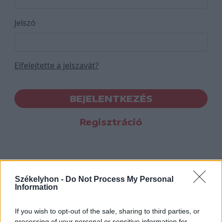
Jelszó
Elfelejtette a jelszavát?
BEJELENTKEZÉS
Regisztráció
Székelyhon -
Do Not Process My Personal
Information
If you wish to opt-out of the sale, sharing to third parties, or
processing of your personal or sensitive information for