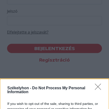
Jelszó
Elfelejtette a jelszavát?
BEJELENTKEZÉS
Regisztráció
Székelyhon -
Do Not Process My Personal
Information
If you wish to opt-out of the sale, sharing to third parties, or
processing of your personal or sensitive information for