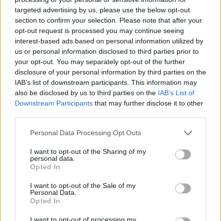
targeted advertising by us, please use the below opt-out
section to confirm your selection. Please note that after your
Hasznos
opt-out request is processed you may continue seeing
interest-based ads based on personal information utilized by
Impresszum
us or personal information disclosed to third parties prior to
your opt-out. You may separately opt-out of the further
Szerzői jogok
disclosure of your personal information by third parties on the
Adatvédelmi tájékoztató
IAB’s list of downstream participants. This information may
Cookie-kezelési tájékoztató
also be disclosed by us to third parties on the
IAB’s List of
Downstream Participants
that may further disclose it to other
Hozzászólási szabályzat
third parties.
Nyomtatott lapjaink archívuma
Székely Hírmondó archívuma
Personal Data Processing Opt Outs
Médiaajánlat
I want to opt-out of the Sharing of my
personal data.
Opted In
Látogatottsági adatok
I want to opt-out of the Sale of my
Personal Data.
Sütibeállítások
Opted In
I want to opt-out of processing my