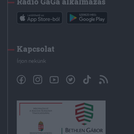
Rádió GaGa alkalmazás
Kapcsolat
Írjon nekünk