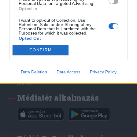
Médiatér
Personal Data for Targeted Advertising.
Opted In
Székely Sport
I want to opt-out of Collection, Use,
Liget
Retention, Sale, and/or Sharing of my
Personal Data that Is Unrelated with the
Krónika
Purposes for which it was collected.
Opted Out
Bihari Napló
Erdélyi Napló
CONFIRM
Főtér
Nőileg
Data Deletion
Data Access
Privacy Policy
Rádió GaGa
Jóállás
Médiatér alkalmazás