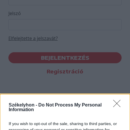
Jelszó
Elfelejtette a jelszavát?
BEJELENTKEZÉS
Regisztráció
Székelyhon -
Do Not Process My Personal
Information
If you wish to opt-out of the sale, sharing to third parties, or
processing of your personal or sensitive information for