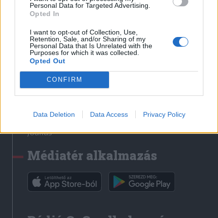
Médiatér
Personal Data for Targeted Advertising.
Opted In
Székely Sport
I want to opt-out of Collection, Use,
Liget
Retention, Sale, and/or Sharing of my
Personal Data that Is Unrelated with the
Krónika
Purposes for which it was collected.
Opted Out
Bihari Napló
Erdélyi Napló
CONFIRM
Főtér
Nőileg
Data Deletion
Data Access
Privacy Policy
Rádió GaGa
Jóállás
Médiatér alkalmazás