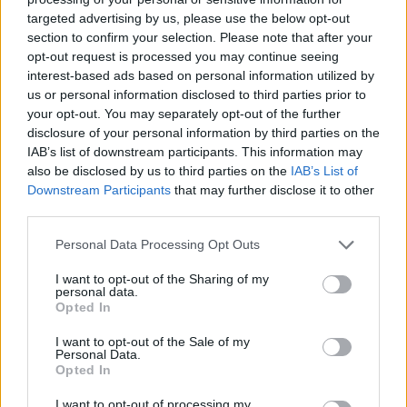
targeted advertising by us, please use the below opt-out
section to confirm your selection. Please note that after your
Hasznos
opt-out request is processed you may continue seeing
interest-based ads based on personal information utilized by
Impresszum
us or personal information disclosed to third parties prior to
your opt-out. You may separately opt-out of the further
Szerzői jogok
disclosure of your personal information by third parties on the
Adatvédelmi tájékoztató
IAB’s list of downstream participants. This information may
Cookie-kezelési tájékoztató
also be disclosed by us to third parties on the
IAB’s List of
Downstream Participants
that may further disclose it to other
Hozzászólási szabályzat
third parties.
Nyomtatott lapjaink archívuma
Székely Hírmondó archívuma
Personal Data Processing Opt Outs
Médiaajánlat
I want to opt-out of the Sharing of my
personal data.
Opted In
Látogatottsági adatok
I want to opt-out of the Sale of my
Personal Data.
Sütibeállítások
Opted In
I want to opt-out of processing my