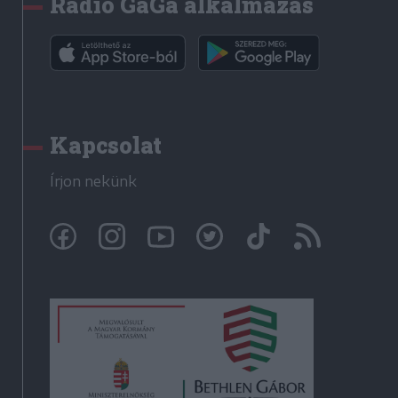
Rádió GaGa alkalmazás
Kapcsolat
Írjon nekünk