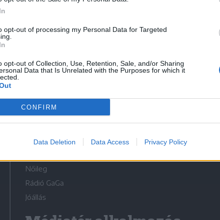
In
to opt-out of processing my Personal Data for Targeted
ing.
In
Médiatér
o opt-out of Collection, Use, Retention, Sale, and/or Sharing
ersonal Data that Is Unrelated with the Purposes for which it
lected.
Székely Sport
Out
Liget
CONFIRM
Krónika
Bihari Napló
Erdélyi Napló
Data Deletion
Data Access
Privacy Policy
Főtér
Nőileg
Rádió GaGa
Jóállás