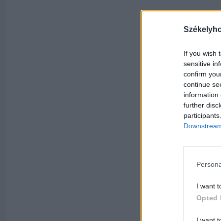
Székelyh
If you wish 
sensitive in
confirm you
continue se
information 
further disc
participants
Downstream 
Persona
I want t
Opted 
I want t