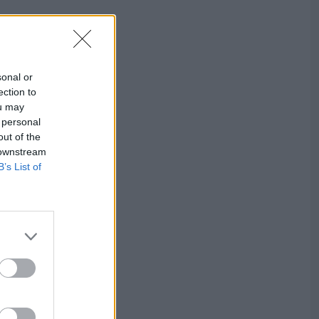
sonal or
ection to
ou may
 personal
out of the
 downstream
B’s List of