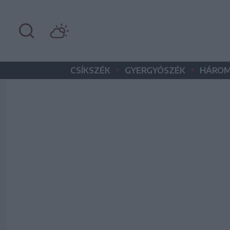
•
•
CSÍKSZÉK
GYERGYÓSZÉK
HÁROM