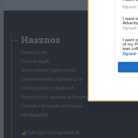
Opted 
I want 
Advertis
Opted 
Hasznos
I want t
of my P
was col
Impresszum
Opted 
Szerzői jogok
Adatvédelmi tájékoztató
Cookie-kezelési tájékoztató
Hozzászólási szabályzat
Nyomtatott lapjaink archívuma
Székely Hírmondó archívuma
Médiaajánlat
Látogatottsági adatok