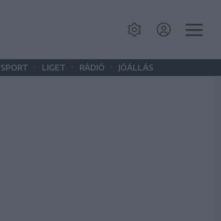
•
•
•
SPORT
LIGET
RÁDIÓ
JÓÁLLÁS