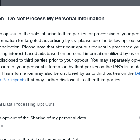
E-mail-cím
on -
Do Not Process My Personal Information
to opt-out of the sale, sharing to third parties, or processing of your per
Jelszó
formation for targeted advertising by us, please use the below opt-out s
r selection. Please note that after your opt-out request is processed y
eing interest-based ads based on personal information utilized by us or
disclosed to third parties prior to your opt-out. You may separately opt-
Elfelejtette a jelszavát?
losure of your personal information by third parties on the IAB’s list of
. This information may also be disclosed by us to third parties on the
IA
Participants
that may further disclose it to other third parties.
BEJELENTKEZÉS
Regisztráció
l Data Processing Opt Outs
o opt-out of the Sharing of my personal data.
In
o opt-out of the Sale of my Personal Data.