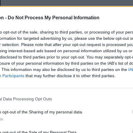
E-mail-cím
on -
Do Not Process My Personal Information
to opt-out of the sale, sharing to third parties, or processing of your per
Jelszó
formation for targeted advertising by us, please use the below opt-out s
r selection. Please note that after your opt-out request is processed y
eing interest-based ads based on personal information utilized by us or
disclosed to third parties prior to your opt-out. You may separately opt-
Elfelejtette a jelszavát?
losure of your personal information by third parties on the IAB’s list of
. This information may also be disclosed by us to third parties on the
IA
Participants
that may further disclose it to other third parties.
BEJELENTKEZÉS
Regisztráció
l Data Processing Opt Outs
o opt-out of the Sharing of my personal data.
In
o opt-out of the Sale of my Personal Data.