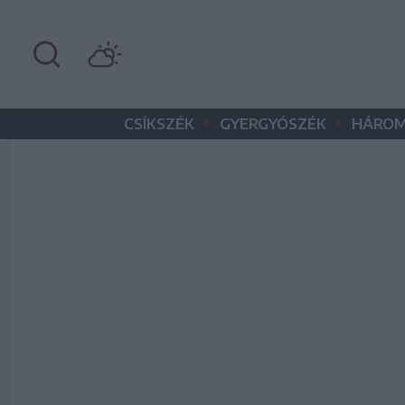
•
•
CSÍKSZÉK
GYERGYÓSZÉK
HÁROM