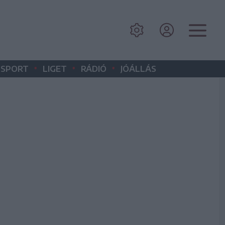
•
•
•
SPORT
LIGET
RÁDIÓ
JÓÁLLÁS