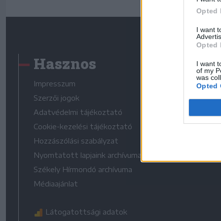
Opted 
I want 
Advertis
Opted 
Hasznos
I want t
of my P
was col
Impresszum
Opted 
Szerzői jogok
Adatvédelmi tájékoztató
Cookie-kezelési tájékoztató
Hozzászólási szabályzat
Nyomtatott lapjaink archívuma
Székely Hírmondó archívuma
Médiaajánlat
Látogatottsági adatok