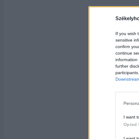
Székelyh
If you wish 
sensitive in
confirm you
continue se
information 
further disc
participants
Downstream 
Persona
I want t
Opted 
I want t