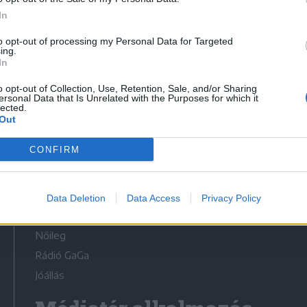
In
to opt-out of processing my Personal Data for Targeted
ing.
In
Médiatér
o opt-out of Collection, Use, Retention, Sale, and/or Sharing
ersonal Data that Is Unrelated with the Purposes for which it
lected.
Székely Sport
Out
Liget
CONFIRM
Krónika
Bihari Napló
Erdélyi Napló
Data Deletion
Data Access
Privacy Policy
Főtér
Nőileg
Rádió GaGa
Jóállás