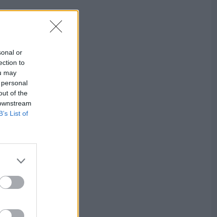
sonal or
ection to
ou may
 personal
out of the
 downstream
B’s List of