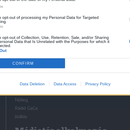
In
to opt-out of processing my Personal Data for Targeted
ing.
In
Médiatér
o opt-out of Collection, Use, Retention, Sale, and/or Sharing
ersonal Data that Is Unrelated with the Purposes for which it
lected.
Székely Sport
Out
Liget
CONFIRM
Krónika
Bihari Napló
Erdélyi Napló
Data Deletion
Data Access
Privacy Policy
Főtér
Nőileg
Rádió GaGa
Jóállás