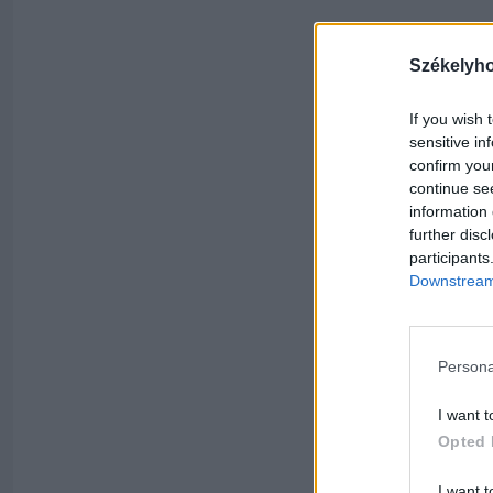
Székelyh
If you wish 
sensitive in
confirm you
continue se
information 
further disc
participants
Downstream 
Persona
I want t
Opted 
I want t