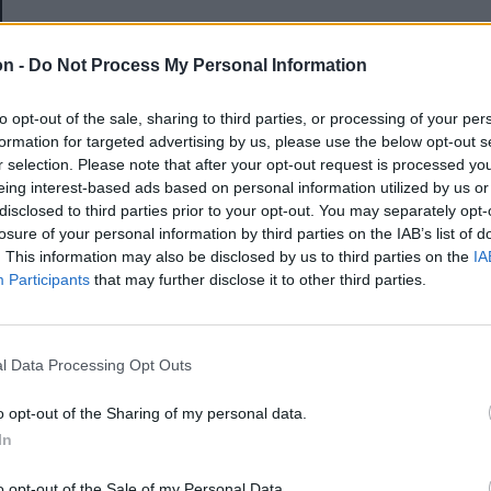
E-mail-cím
on -
Do Not Process My Personal Information
to opt-out of the sale, sharing to third parties, or processing of your per
Jelszó
formation for targeted advertising by us, please use the below opt-out s
r selection. Please note that after your opt-out request is processed y
eing interest-based ads based on personal information utilized by us or
disclosed to third parties prior to your opt-out. You may separately opt-
Elfelejtette a jelszavát?
losure of your personal information by third parties on the IAB’s list of
. This information may also be disclosed by us to third parties on the
IA
Participants
that may further disclose it to other third parties.
BEJELENTKEZÉS
Regisztráció
l Data Processing Opt Outs
o opt-out of the Sharing of my personal data.
In
o opt-out of the Sale of my Personal Data.