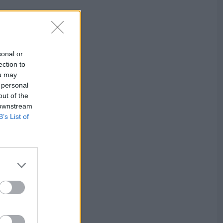
sonal or
ection to
ou may
 personal
out of the
 downstream
B’s List of