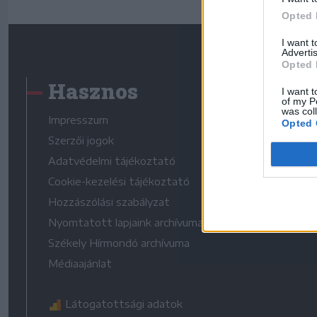
Opted 
I want 
Advertis
Opted 
Hasznos
I want t
of my P
was col
Impresszum
Opted 
Szerzői jogok
Adatvédelmi tájékoztató
Cookie-kezelési tájékoztató
Hozzászólási szabályzat
Nyomtatott lapjaink archívuma
Székely Hírmondó archívuma
Médiaajánlat
Látogatottsági adatok