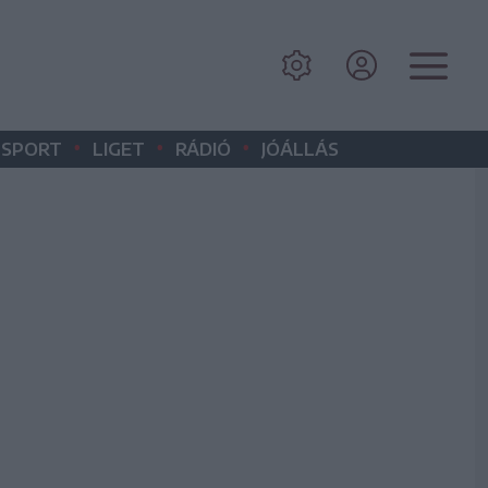
•
•
•
SPORT
LIGET
RÁDIÓ
JÓÁLLÁS