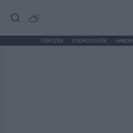
•
•
CSÍKSZÉK
GYERGYÓSZÉK
HÁROM