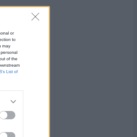
sonal or
ection to
ou may
 personal
out of the
 downstream
B’s List of