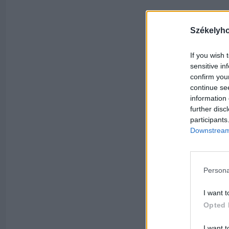
Székelyh
If you wish 
sensitive in
confirm you
continue se
information 
further disc
participants
Downstream 
Persona
I want t
Opted 
I want t