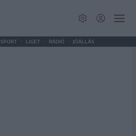
•
•
•
SPORT
LIGET
RÁDIÓ
JÓÁLLÁS