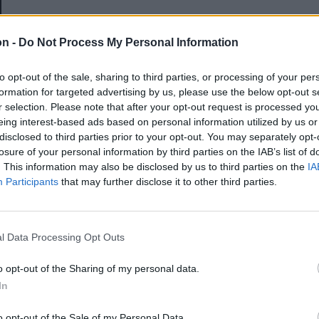
E-mail-cím
on -
Do Not Process My Personal Information
to opt-out of the sale, sharing to third parties, or processing of your per
Jelszó
formation for targeted advertising by us, please use the below opt-out s
r selection. Please note that after your opt-out request is processed y
eing interest-based ads based on personal information utilized by us or
disclosed to third parties prior to your opt-out. You may separately opt-
Elfelejtette a jelszavát?
losure of your personal information by third parties on the IAB’s list of
. This information may also be disclosed by us to third parties on the
IA
Participants
that may further disclose it to other third parties.
BEJELENTKEZÉS
Regisztráció
l Data Processing Opt Outs
o opt-out of the Sharing of my personal data.
In
o opt-out of the Sale of my Personal Data.