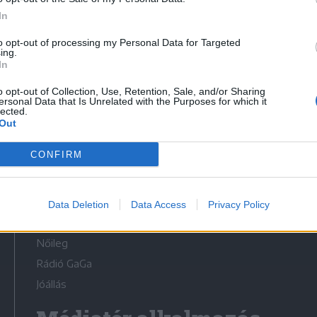
In
to opt-out of processing my Personal Data for Targeted
ing.
In
Médiatér
o opt-out of Collection, Use, Retention, Sale, and/or Sharing
ersonal Data that Is Unrelated with the Purposes for which it
lected.
Székely Sport
Out
Liget
CONFIRM
Krónika
Bihari Napló
Erdélyi Napló
Data Deletion
Data Access
Privacy Policy
Főtér
Nőileg
Rádió GaGa
Jóállás