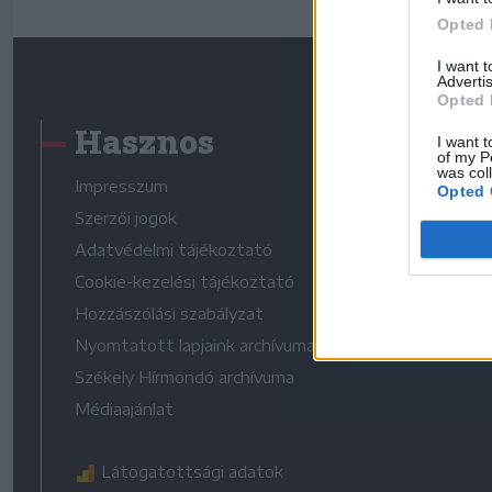
Opted 
I want 
Advertis
Opted 
Hasznos
I want t
of my P
was col
Impresszum
Opted 
Szerzői jogok
Adatvédelmi tájékoztató
Cookie-kezelési tájékoztató
Hozzászólási szabályzat
Nyomtatott lapjaink archívuma
Székely Hírmondó archívuma
Médiaajánlat
Látogatottsági adatok