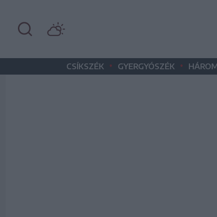
•
•
CSÍKSZÉK
GYERGYÓSZÉK
HÁROM