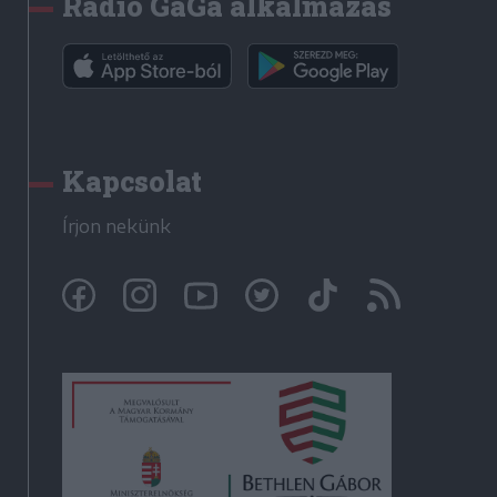
Rádió GaGa alkalmazás
Kapcsolat
Írjon nekünk