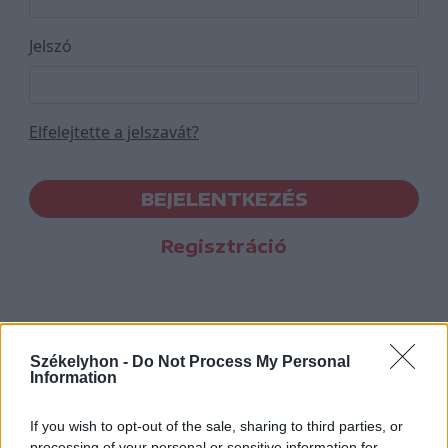
Jelszó
Elfelejtette a jelszavát?
BEJELENTKEZÉS
Regisztráció
Székelyhon -
Do Not Process My Personal
Information
If you wish to opt-out of the sale, sharing to third parties, or
processing of your personal or sensitive information for