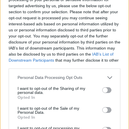
targeted advertising by us, please use the below opt-out
section to confirm your selection. Please note that after your
Hasznos
opt-out request is processed you may continue seeing
interest-based ads based on personal information utilized by
Impresszum
us or personal information disclosed to third parties prior to
your opt-out. You may separately opt-out of the further
Szerzői jogok
disclosure of your personal information by third parties on the
Adatvédelmi tájékoztató
IAB’s list of downstream participants. This information may
Cookie-kezelési tájékoztató
also be disclosed by us to third parties on the
IAB’s List of
Downstream Participants
that may further disclose it to other
Hozzászólási szabályzat
third parties.
Nyomtatott lapjaink archívuma
Székely Hírmondó archívuma
Personal Data Processing Opt Outs
Médiaajánlat
I want to opt-out of the Sharing of my
personal data.
Opted In
Látogatottsági adatok
I want to opt-out of the Sale of my
Personal Data.
Sütibeállítások
Opted In
I want to opt-out of processing my