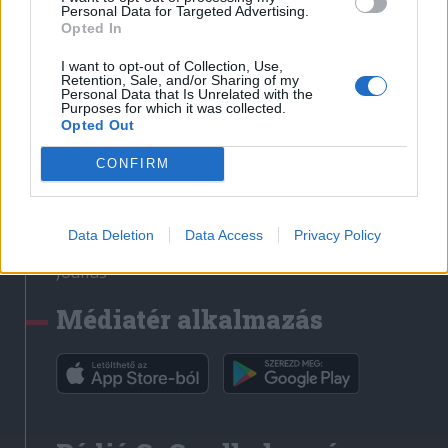
Médiatér
Personal Data for Targeted Advertising.
Opted In
Székely Sport
I want to opt-out of Collection, Use,
Liget
Retention, Sale, and/or Sharing of my
Personal Data that Is Unrelated with the
Krónika
Purposes for which it was collected.
Opted Out
Bihari Napló
Erdélyi Napló
CONFIRM
Főtér
Nőileg
Data Deletion
Data Access
Privacy Policy
Rádió GaGa
Jóállás
Médiatér alkalmazás