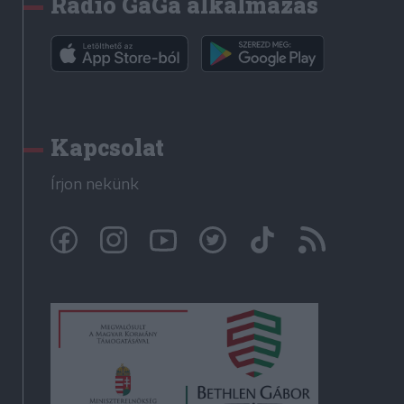
Rádió GaGa alkalmazás
Kapcsolat
Írjon nekünk