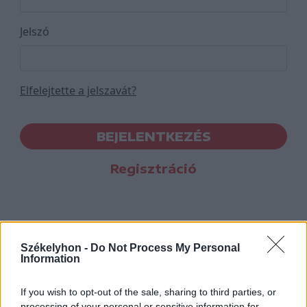
Jelszó
Elfelejtette a jelszavát?
BEJELENTKEZÉS
Regisztráció
Székelyhon -
Do Not Process My Personal
Information
If you wish to opt-out of the sale, sharing to third parties, or
processing of your personal or sensitive information for