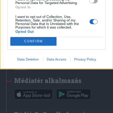
Médiatér
Personal Data for Targeted Advertising.
Opted In
Székely Sport
I want to opt-out of Collection, Use,
Liget
Retention, Sale, and/or Sharing of my
Personal Data that Is Unrelated with the
Krónika
Purposes for which it was collected.
Opted Out
Bihari Napló
Erdélyi Napló
CONFIRM
Főtér
Nőileg
Data Deletion
Data Access
Privacy Policy
Rádió GaGa
Jóállás
Médiatér alkalmazás