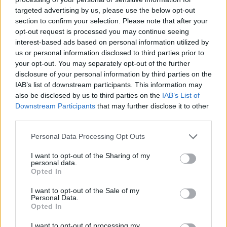
targeted advertising by us, please use the below opt-out
section to confirm your selection. Please note that after your
Hasznos
opt-out request is processed you may continue seeing
interest-based ads based on personal information utilized by
Impresszum
us or personal information disclosed to third parties prior to
your opt-out. You may separately opt-out of the further
Szerzői jogok
disclosure of your personal information by third parties on the
Adatvédelmi tájékoztató
IAB’s list of downstream participants. This information may
Cookie-kezelési tájékoztató
also be disclosed by us to third parties on the
IAB’s List of
Downstream Participants
that may further disclose it to other
Hozzászólási szabályzat
third parties.
Nyomtatott lapjaink archívuma
Székely Hírmondó archívuma
Personal Data Processing Opt Outs
Médiaajánlat
I want to opt-out of the Sharing of my
personal data.
Opted In
Látogatottsági adatok
I want to opt-out of the Sale of my
Personal Data.
Sütibeállítások
Opted In
I want to opt-out of processing my