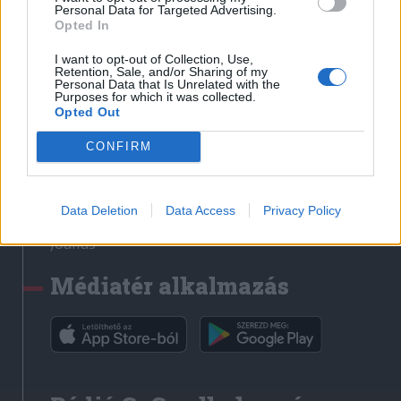
Médiatér
Personal Data for Targeted Advertising.
Opted In
Székely Sport
I want to opt-out of Collection, Use,
Liget
Retention, Sale, and/or Sharing of my
Personal Data that Is Unrelated with the
Krónika
Purposes for which it was collected.
Opted Out
Bihari Napló
Erdélyi Napló
CONFIRM
Főtér
Nőileg
Data Deletion
Data Access
Privacy Policy
Rádió GaGa
Jóállás
Médiatér alkalmazás