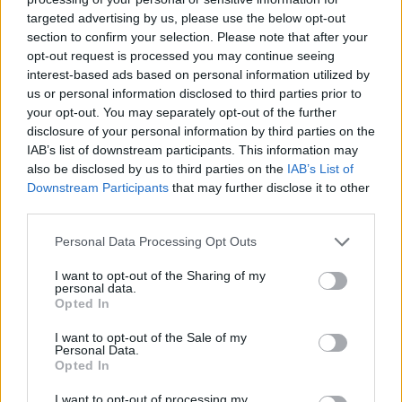
targeted advertising by us, please use the below opt-out
section to confirm your selection. Please note that after your
Hasznos
opt-out request is processed you may continue seeing
interest-based ads based on personal information utilized by
Impresszum
us or personal information disclosed to third parties prior to
your opt-out. You may separately opt-out of the further
Szerzői jogok
disclosure of your personal information by third parties on the
Adatvédelmi tájékoztató
IAB’s list of downstream participants. This information may
Cookie-kezelési tájékoztató
also be disclosed by us to third parties on the
IAB’s List of
Downstream Participants
that may further disclose it to other
Hozzászólási szabályzat
third parties.
Nyomtatott lapjaink archívuma
Székely Hírmondó archívuma
Personal Data Processing Opt Outs
Médiaajánlat
I want to opt-out of the Sharing of my
personal data.
Opted In
Látogatottsági adatok
I want to opt-out of the Sale of my
Personal Data.
Sütibeállítások
Opted In
I want to opt-out of processing my