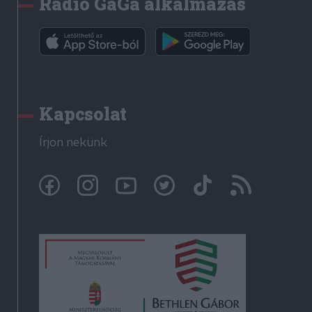
Rádió GaGa alkalmazás
Kapcsolat
Írjon nekünk