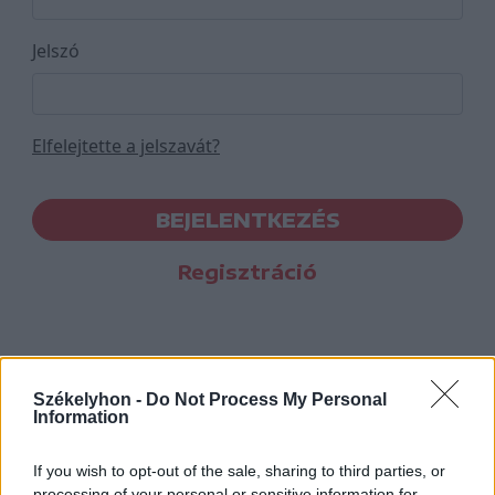
Jelszó
Elfelejtette a jelszavát?
BEJELENTKEZÉS
Regisztráció
Székelyhon -
Do Not Process My Personal
Information
If you wish to opt-out of the sale, sharing to third parties, or
processing of your personal or sensitive information for