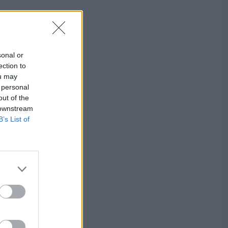
sonal or
ection to
ou may
 personal
out of the
 downstream
B’s List of