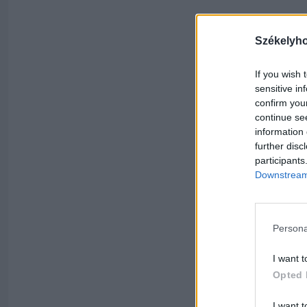
Székelyh
If you wish 
sensitive in
confirm you
continue se
information 
further disc
participants
Downstream 
Persona
I want t
Opted 
I want t