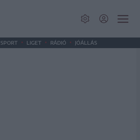
•
•
•
SPORT
LIGET
RÁDIÓ
JÓÁLLÁS