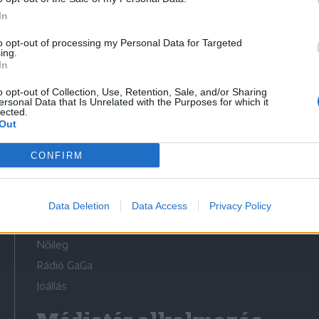
In
to opt-out of processing my Personal Data for Targeted
ing.
In
Médiatér
o opt-out of Collection, Use, Retention, Sale, and/or Sharing
ersonal Data that Is Unrelated with the Purposes for which it
lected.
Székely Sport
Out
Liget
CONFIRM
Krónika
Bihari Napló
Erdélyi Napló
Data Deletion
Data Access
Privacy Policy
Főtér
Nőileg
Rádió GaGa
Jóállás