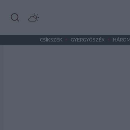
•
•
CSÍKSZÉK
GYERGYÓSZÉK
HÁROM