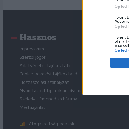
Opted 
I want 
Advertis
Opted 
Hasznos
I want t
of my P
was col
Impresszum
Opted 
Szerzői jogok
Adatvédelmi tájékoztató
Cookie-kezelési tájékoztató
Hozzászólási szabályzat
Nyomtatott lapjaink archívuma
Székely Hírmondó archívuma
Médiaajánlat
Látogatottsági adatok