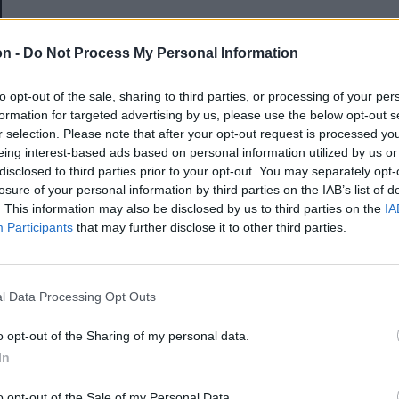
E-mail-cím
on -
Do Not Process My Personal Information
to opt-out of the sale, sharing to third parties, or processing of your per
Jelszó
formation for targeted advertising by us, please use the below opt-out s
r selection. Please note that after your opt-out request is processed y
eing interest-based ads based on personal information utilized by us or
disclosed to third parties prior to your opt-out. You may separately opt-
Elfelejtette a jelszavát?
losure of your personal information by third parties on the IAB’s list of
. This information may also be disclosed by us to third parties on the
IA
Participants
that may further disclose it to other third parties.
BEJELENTKEZÉS
Regisztráció
l Data Processing Opt Outs
o opt-out of the Sharing of my personal data.
In
o opt-out of the Sale of my Personal Data.