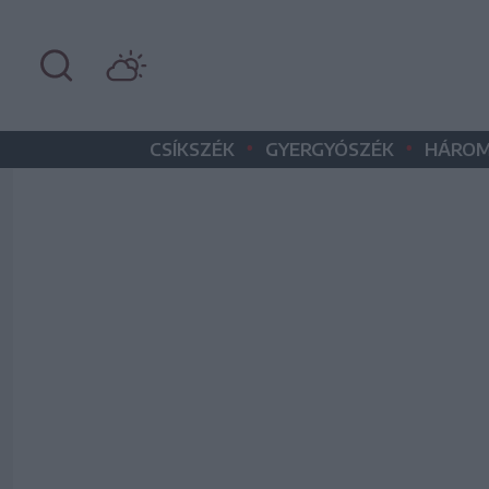
•
•
CSÍKSZÉK
GYERGYÓSZÉK
HÁROM