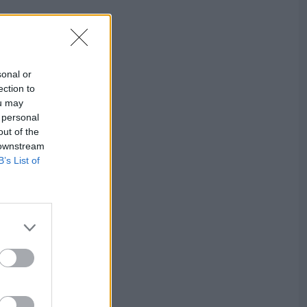
sonal or
ection to
ou may
 personal
out of the
 downstream
B’s List of