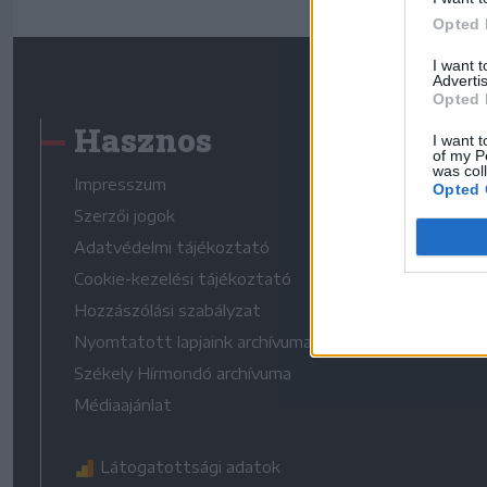
Opted 
I want 
Advertis
Opted 
Hasznos
I want t
of my P
was col
Impresszum
Opted 
Szerzői jogok
Adatvédelmi tájékoztató
Cookie-kezelési tájékoztató
Hozzászólási szabályzat
Nyomtatott lapjaink archívuma
Székely Hírmondó archívuma
Médiaajánlat
Látogatottsági adatok