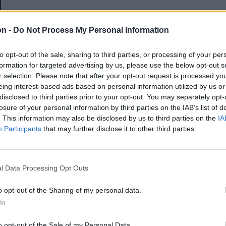
E-mail-cím
on -
Do Not Process My Personal Information
to opt-out of the sale, sharing to third parties, or processing of your per
Jelszó
formation for targeted advertising by us, please use the below opt-out s
r selection. Please note that after your opt-out request is processed y
eing interest-based ads based on personal information utilized by us or
disclosed to third parties prior to your opt-out. You may separately opt-
Elfelejtette a jelszavát?
losure of your personal information by third parties on the IAB’s list of
. This information may also be disclosed by us to third parties on the
IA
Participants
that may further disclose it to other third parties.
BEJELENTKEZÉS
Regisztráció
l Data Processing Opt Outs
o opt-out of the Sharing of my personal data.
In
o opt-out of the Sale of my Personal Data.