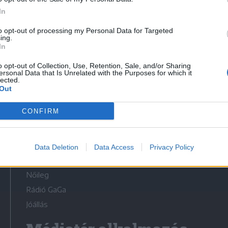
In
to opt-out of processing my Personal Data for Targeted
ing.
In
Médiatér
o opt-out of Collection, Use, Retention, Sale, and/or Sharing
ersonal Data that Is Unrelated with the Purposes for which it
lected.
Székely Sport
Out
Liget
CONFIRM
Krónika
Bihari Napló
Erdélyi Napló
Data Deletion
Data Access
Privacy Policy
Főtér
Nőileg
Rádió GaGa
Jóállás