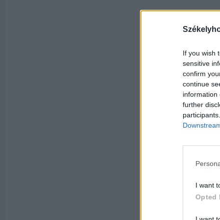
Székelyh
If you wish 
sensitive in
confirm you
continue se
information 
further disc
participants
Downstream 
Persona
I want t
Opted 
I want t