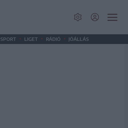
•
•
•
SPORT
LIGET
RÁDIÓ
JÓÁLLÁS