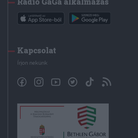
Rádió GaGa alkalmazás
Kapcsolat
Írjon nekünk