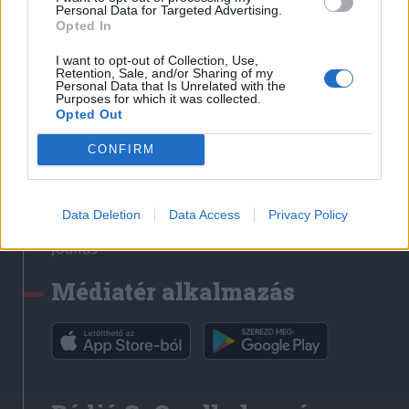
Médiatér
Personal Data for Targeted Advertising.
Opted In
Székely Sport
I want to opt-out of Collection, Use,
Liget
Retention, Sale, and/or Sharing of my
Personal Data that Is Unrelated with the
Krónika
Purposes for which it was collected.
Opted Out
Bihari Napló
Erdélyi Napló
CONFIRM
Főtér
Nőileg
Data Deletion
Data Access
Privacy Policy
Rádió GaGa
Jóállás
Médiatér alkalmazás