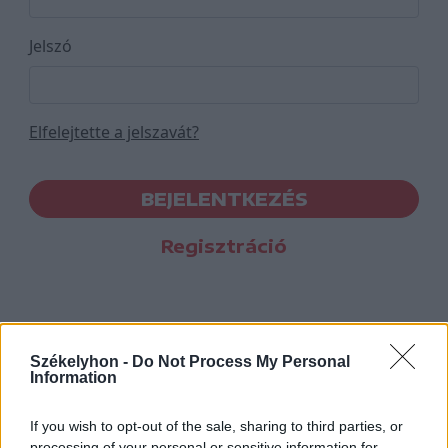
Jelszó
Elfelejtette a jelszavát?
BEJELENTKEZÉS
Regisztráció
Székelyhon -
Do Not Process My Personal
Information
If you wish to opt-out of the sale, sharing to third parties, or
processing of your personal or sensitive information for