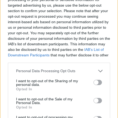
targeted advertising by us, please use the below opt-out
section to confirm your selection. Please note that after your
Hasznos
opt-out request is processed you may continue seeing
interest-based ads based on personal information utilized by
Impresszum
us or personal information disclosed to third parties prior to
your opt-out. You may separately opt-out of the further
Szerzői jogok
disclosure of your personal information by third parties on the
Adatvédelmi tájékoztató
IAB’s list of downstream participants. This information may
Cookie-kezelési tájékoztató
also be disclosed by us to third parties on the
IAB’s List of
Downstream Participants
that may further disclose it to other
Hozzászólási szabályzat
third parties.
Nyomtatott lapjaink archívuma
Székely Hírmondó archívuma
Personal Data Processing Opt Outs
Médiaajánlat
I want to opt-out of the Sharing of my
personal data.
Opted In
Látogatottsági adatok
I want to opt-out of the Sale of my
Personal Data.
Sütibeállítások
Opted In
I want to opt-out of processing my