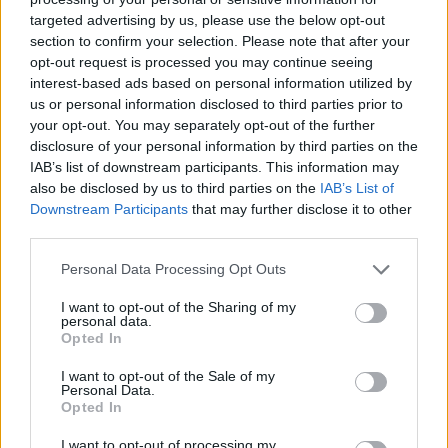
targeted advertising by us, please use the below opt-out
section to confirm your selection. Please note that after your
Hasznos
opt-out request is processed you may continue seeing
interest-based ads based on personal information utilized by
Impresszum
us or personal information disclosed to third parties prior to
your opt-out. You may separately opt-out of the further
Szerzői jogok
disclosure of your personal information by third parties on the
Adatvédelmi tájékoztató
IAB’s list of downstream participants. This information may
Cookie-kezelési tájékoztató
also be disclosed by us to third parties on the
IAB’s List of
Downstream Participants
that may further disclose it to other
Hozzászólási szabályzat
third parties.
Nyomtatott lapjaink archívuma
Székely Hírmondó archívuma
Personal Data Processing Opt Outs
Médiaajánlat
I want to opt-out of the Sharing of my
personal data.
Opted In
Látogatottsági adatok
I want to opt-out of the Sale of my
Personal Data.
Sütibeállítások
Opted In
I want to opt-out of processing my