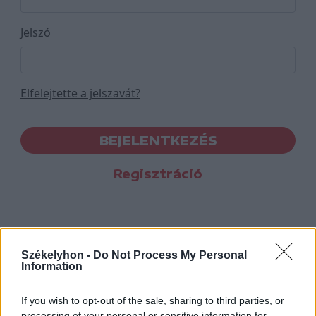
Jelszó
Elfelejtette a jelszavát?
BEJELENTKEZÉS
Regisztráció
Székelyhon -
Do Not Process My Personal
Information
If you wish to opt-out of the sale, sharing to third parties, or
processing of your personal or sensitive information for