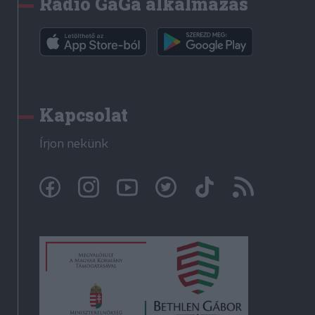
Rádió GaGa alkalmazás
Kapcsolat
Írjon nekünk