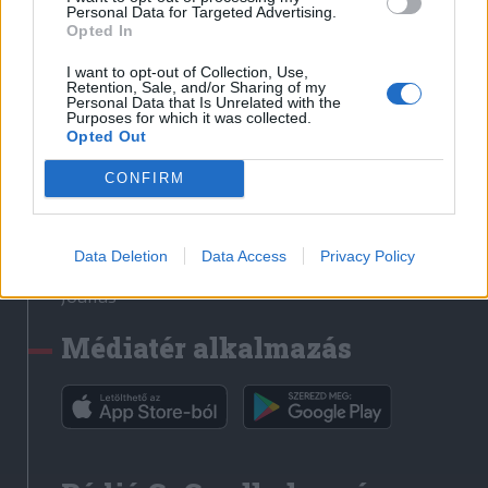
Médiatér
Personal Data for Targeted Advertising.
Opted In
Székely Sport
I want to opt-out of Collection, Use,
Liget
Retention, Sale, and/or Sharing of my
Personal Data that Is Unrelated with the
Krónika
Purposes for which it was collected.
Opted Out
Bihari Napló
Erdélyi Napló
CONFIRM
Főtér
Nőileg
Data Deletion
Data Access
Privacy Policy
Rádió GaGa
Jóállás
Médiatér alkalmazás