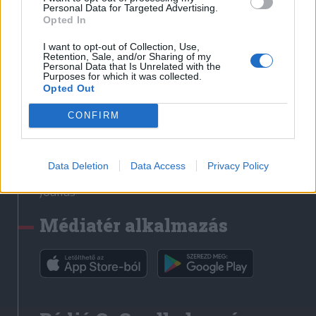
Médiatér
Personal Data for Targeted Advertising.
Opted In
Székely Sport
I want to opt-out of Collection, Use,
Liget
Retention, Sale, and/or Sharing of my
Personal Data that Is Unrelated with the
Krónika
Purposes for which it was collected.
Opted Out
Bihari Napló
Erdélyi Napló
CONFIRM
Főtér
Nőileg
Data Deletion
Data Access
Privacy Policy
Rádió GaGa
Jóállás
Médiatér alkalmazás