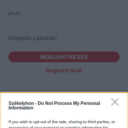
Jelszó
Elfelejtette a jelszavát?
BEJELENTKEZÉS
Regisztráció
Székelyhon -
Do Not Process My Personal
Information
If you wish to opt-out of the sale, sharing to third parties, or
processing of your personal or sensitive information for