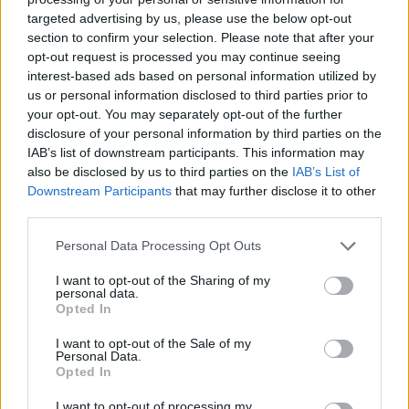
targeted advertising by us, please use the below opt-out
section to confirm your selection. Please note that after your
Hasznos
opt-out request is processed you may continue seeing
interest-based ads based on personal information utilized by
Impresszum
us or personal information disclosed to third parties prior to
your opt-out. You may separately opt-out of the further
Szerzői jogok
disclosure of your personal information by third parties on the
Adatvédelmi tájékoztató
IAB’s list of downstream participants. This information may
Cookie-kezelési tájékoztató
also be disclosed by us to third parties on the
IAB’s List of
Downstream Participants
that may further disclose it to other
Hozzászólási szabályzat
third parties.
Nyomtatott lapjaink archívuma
Székely Hírmondó archívuma
Personal Data Processing Opt Outs
Médiaajánlat
I want to opt-out of the Sharing of my
personal data.
Opted In
Látogatottsági adatok
I want to opt-out of the Sale of my
Personal Data.
Sütibeállítások
Opted In
I want to opt-out of processing my