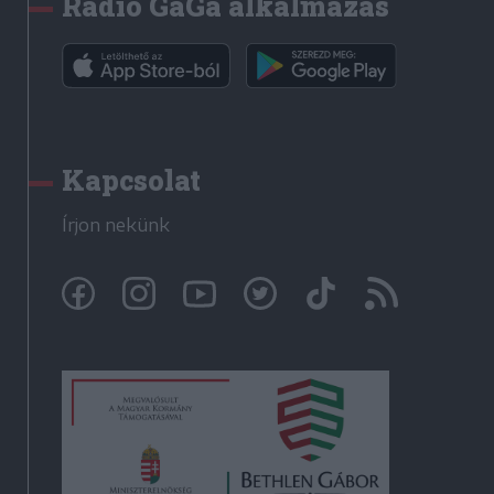
Rádió GaGa alkalmazás
Kapcsolat
Írjon nekünk