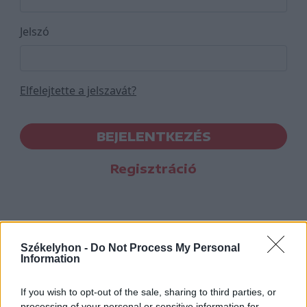
Jelszó
Elfelejtette a jelszavát?
BEJELENTKEZÉS
Regisztráció
Székelyhon -
Do Not Process My Personal
Information
If you wish to opt-out of the sale, sharing to third parties, or
processing of your personal or sensitive information for