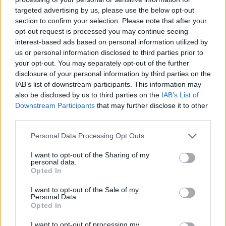
targeted advertising by us, please use the below opt-out
section to confirm your selection. Please note that after your
Hasznos
opt-out request is processed you may continue seeing
interest-based ads based on personal information utilized by
Impresszum
us or personal information disclosed to third parties prior to
your opt-out. You may separately opt-out of the further
Szerzői jogok
disclosure of your personal information by third parties on the
Adatvédelmi tájékoztató
IAB’s list of downstream participants. This information may
Cookie-kezelési tájékoztató
also be disclosed by us to third parties on the
IAB’s List of
Downstream Participants
that may further disclose it to other
Hozzászólási szabályzat
third parties.
Nyomtatott lapjaink archívuma
Székely Hírmondó archívuma
Personal Data Processing Opt Outs
Médiaajánlat
I want to opt-out of the Sharing of my
personal data.
Opted In
Látogatottsági adatok
I want to opt-out of the Sale of my
Personal Data.
Sütibeállítások
Opted In
I want to opt-out of processing my