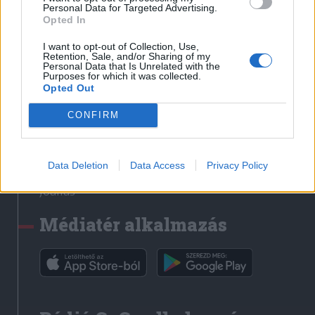
Médiatér
Personal Data for Targeted Advertising.
Opted In
Székely Sport
I want to opt-out of Collection, Use,
Liget
Retention, Sale, and/or Sharing of my
Personal Data that Is Unrelated with the
Krónika
Purposes for which it was collected.
Opted Out
Bihari Napló
Erdélyi Napló
CONFIRM
Főtér
Nőileg
Data Deletion
Data Access
Privacy Policy
Rádió GaGa
Jóállás
Médiatér alkalmazás