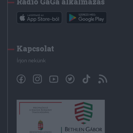
Rádió GaGa alkalmazás
Kapcsolat
Írjon nekünk