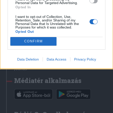
Médiatér
Personal Data for Targeted Advertising.
Opted In
Székely Sport
I want to opt-out of Collection, Use,
Liget
Retention, Sale, and/or Sharing of my
Personal Data that Is Unrelated with the
Krónika
Purposes for which it was collected.
Opted Out
Bihari Napló
Erdélyi Napló
CONFIRM
Főtér
Nőileg
Data Deletion
Data Access
Privacy Policy
Rádió GaGa
Jóállás
Médiatér alkalmazás