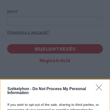
Jelszó
Elfelejtette a jelszavát?
BEJELENTKEZÉS
Regisztráció
Székelyhon -
Do Not Process My Personal
Information
If you wish to opt-out of the sale, sharing to third parties, or
processing of your personal or sensitive information for