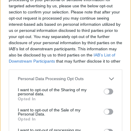
targeted advertising by us, please use the below opt-out
section to confirm your selection. Please note that after your
Hasznos
opt-out request is processed you may continue seeing
interest-based ads based on personal information utilized by
Impresszum
us or personal information disclosed to third parties prior to
your opt-out. You may separately opt-out of the further
Szerzői jogok
disclosure of your personal information by third parties on the
Adatvédelmi tájékoztató
IAB’s list of downstream participants. This information may
Cookie-kezelési tájékoztató
also be disclosed by us to third parties on the
IAB’s List of
Downstream Participants
that may further disclose it to other
Hozzászólási szabályzat
third parties.
Nyomtatott lapjaink archívuma
Székely Hírmondó archívuma
Personal Data Processing Opt Outs
Médiaajánlat
I want to opt-out of the Sharing of my
personal data.
Opted In
Látogatottsági adatok
I want to opt-out of the Sale of my
Personal Data.
Sütibeállítások
Opted In
I want to opt-out of processing my