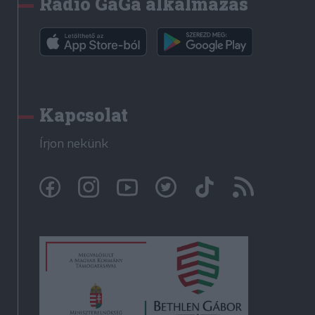
Rádió GaGa alkalmazás
Kapcsolat
Írjon nekünk