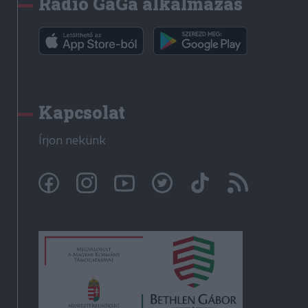
Rádió GaGa alkalmazás
Kapcsolat
Írjon nekünk