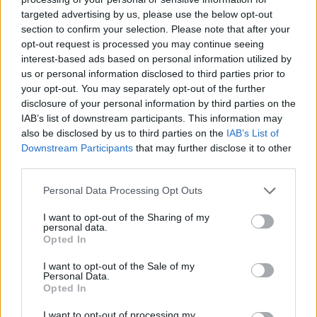
targeted advertising by us, please use the below opt-out
section to confirm your selection. Please note that after your
Hasznos
opt-out request is processed you may continue seeing
interest-based ads based on personal information utilized by
Impresszum
us or personal information disclosed to third parties prior to
your opt-out. You may separately opt-out of the further
Szerzői jogok
disclosure of your personal information by third parties on the
Adatvédelmi tájékoztató
IAB’s list of downstream participants. This information may
Cookie-kezelési tájékoztató
also be disclosed by us to third parties on the
IAB’s List of
Downstream Participants
that may further disclose it to other
Hozzászólási szabályzat
third parties.
Nyomtatott lapjaink archívuma
Székely Hírmondó archívuma
Personal Data Processing Opt Outs
Médiaajánlat
I want to opt-out of the Sharing of my
personal data.
Opted In
Látogatottsági adatok
I want to opt-out of the Sale of my
Personal Data.
Sütibeállítások
Opted In
I want to opt-out of processing my