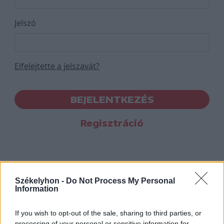
Jelszó
Elfelejtette a jelszavát?
BEJELENTKEZÉS
Regisztráció
Székelyhon -
Do Not Process My Personal
Information
If you wish to opt-out of the sale, sharing to third parties, or
processing of your personal or sensitive information for