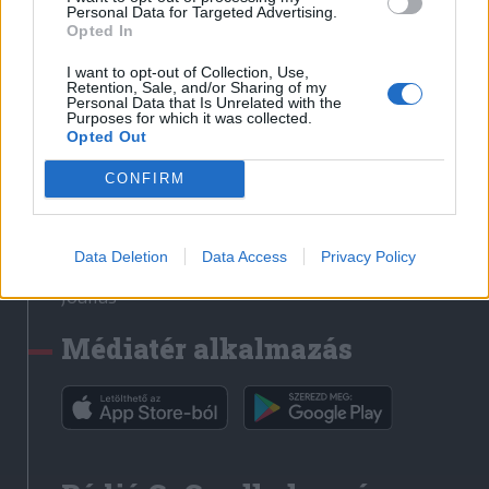
Médiatér
Personal Data for Targeted Advertising.
Opted In
Székely Sport
I want to opt-out of Collection, Use,
Liget
Retention, Sale, and/or Sharing of my
Personal Data that Is Unrelated with the
Krónika
Purposes for which it was collected.
Opted Out
Bihari Napló
Erdélyi Napló
CONFIRM
Főtér
Nőileg
Data Deletion
Data Access
Privacy Policy
Rádió GaGa
Jóállás
Médiatér alkalmazás