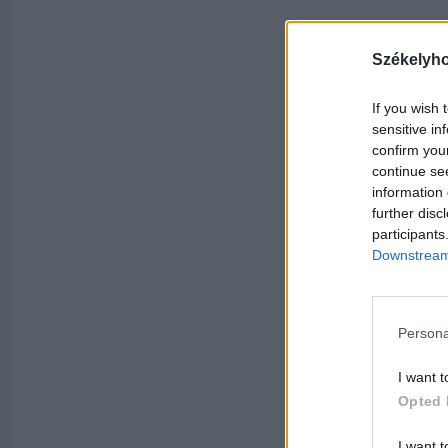
Székelyh
If you wish 
sensitive in
confirm you
continue se
information 
further disc
participants
Downstream 
Persona
I want t
Opted 
I want t