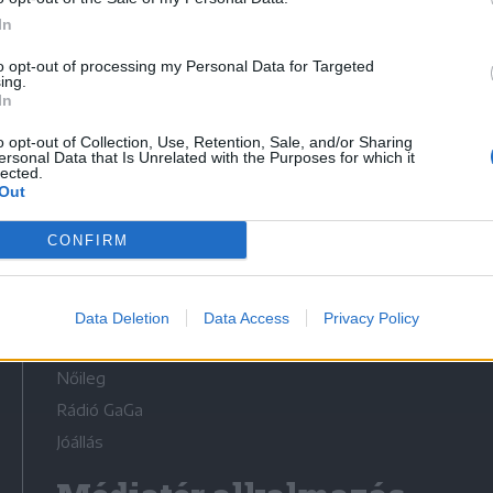
In
to opt-out of processing my Personal Data for Targeted
ing.
In
Médiatér
o opt-out of Collection, Use, Retention, Sale, and/or Sharing
ersonal Data that Is Unrelated with the Purposes for which it
lected.
Székely Sport
Out
Liget
CONFIRM
Krónika
Bihari Napló
Erdélyi Napló
Data Deletion
Data Access
Privacy Policy
Főtér
Nőileg
Rádió GaGa
Jóállás