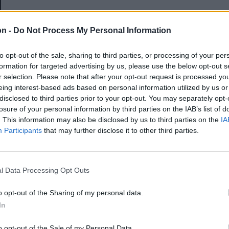
E-mail-cím
on -
Do Not Process My Personal Information
to opt-out of the sale, sharing to third parties, or processing of your per
Jelszó
formation for targeted advertising by us, please use the below opt-out s
r selection. Please note that after your opt-out request is processed y
eing interest-based ads based on personal information utilized by us or
disclosed to third parties prior to your opt-out. You may separately opt-
Elfelejtette a jelszavát?
losure of your personal information by third parties on the IAB’s list of
. This information may also be disclosed by us to third parties on the
IA
Participants
that may further disclose it to other third parties.
BEJELENTKEZÉS
Regisztráció
l Data Processing Opt Outs
o opt-out of the Sharing of my personal data.
In
o opt-out of the Sale of my Personal Data.