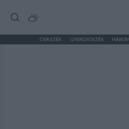
•
•
CSÍKSZÉK
GYERGYÓSZÉK
HÁROM