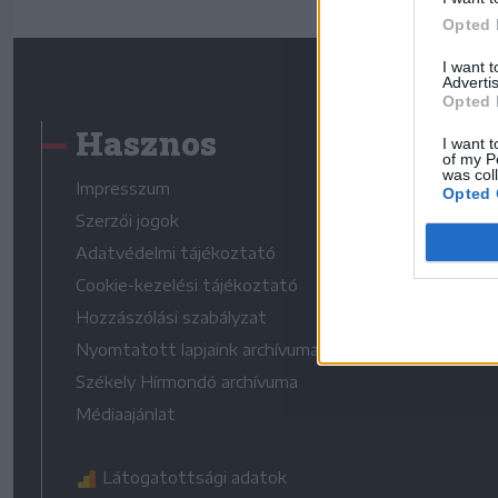
Opted 
I want 
Advertis
Opted 
Hasznos
I want t
of my P
was col
Impresszum
Opted 
Szerzői jogok
Adatvédelmi tájékoztató
Cookie-kezelési tájékoztató
Hozzászólási szabályzat
Nyomtatott lapjaink archívuma
Székely Hírmondó archívuma
Médiaajánlat
Látogatottsági adatok