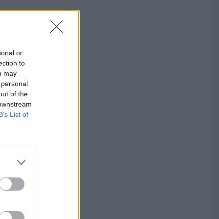
sonal or
ection to
ou may
 personal
out of the
 downstream
B’s List of