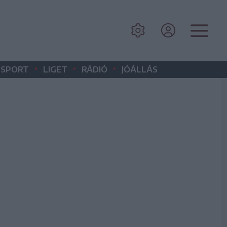
•
•
•
SPORT
LIGET
RÁDIÓ
JÓÁLLÁS