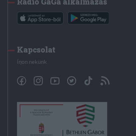
Rádió GaGa alkalmazás
Kapcsolat
Írjon nekünk