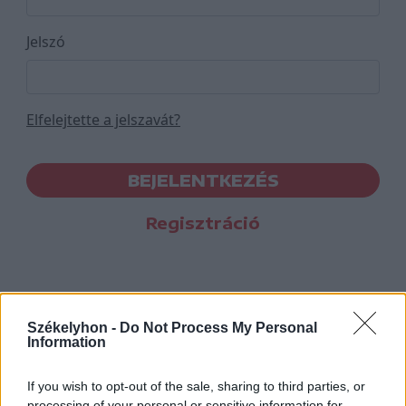
Jelszó
Elfelejtette a jelszavát?
BEJELENTKEZÉS
Regisztráció
Székelyhon -
Do Not Process My Personal
Information
If you wish to opt-out of the sale, sharing to third parties, or
processing of your personal or sensitive information for