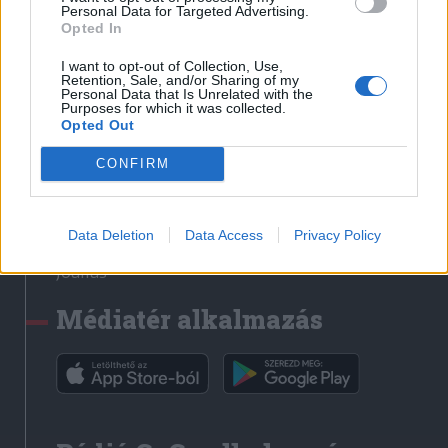
Médiatér
Personal Data for Targeted Advertising.
Opted In
Székely Sport
I want to opt-out of Collection, Use,
Liget
Retention, Sale, and/or Sharing of my
Personal Data that Is Unrelated with the
Krónika
Purposes for which it was collected.
Opted Out
Bihari Napló
Erdélyi Napló
CONFIRM
Főtér
Nőileg
Data Deletion
Data Access
Privacy Policy
Rádió GaGa
Jóállás
Médiatér alkalmazás