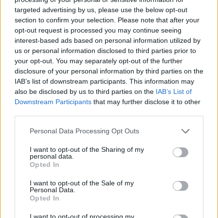
targeted advertising by us, please use the below opt-out
section to confirm your selection. Please note that after your
Hasznos
opt-out request is processed you may continue seeing
interest-based ads based on personal information utilized by
Impresszum
us or personal information disclosed to third parties prior to
your opt-out. You may separately opt-out of the further
Szerzői jogok
disclosure of your personal information by third parties on the
Adatvédelmi tájékoztató
IAB’s list of downstream participants. This information may
Cookie-kezelési tájékoztató
also be disclosed by us to third parties on the
IAB’s List of
Downstream Participants
that may further disclose it to other
Hozzászólási szabályzat
third parties.
Nyomtatott lapjaink archívuma
Székely Hírmondó archívuma
Personal Data Processing Opt Outs
Médiaajánlat
I want to opt-out of the Sharing of my
personal data.
Opted In
Látogatottsági adatok
I want to opt-out of the Sale of my
Personal Data.
Sütibeállítások
Opted In
I want to opt-out of processing my