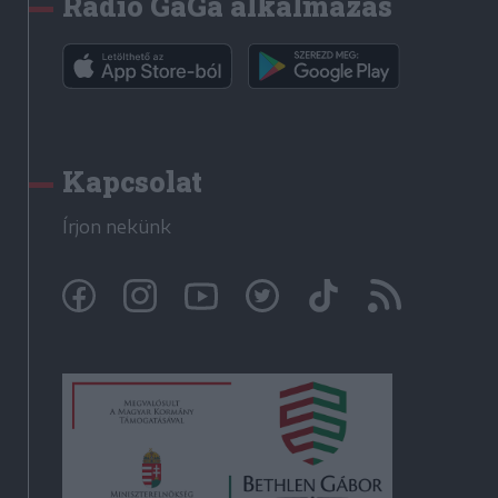
Rádió GaGa alkalmazás
Kapcsolat
Írjon nekünk