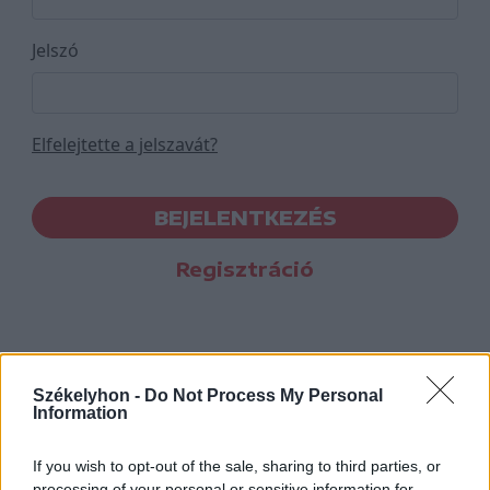
Jelszó
Elfelejtette a jelszavát?
BEJELENTKEZÉS
Regisztráció
Székelyhon -
Do Not Process My Personal
Information
If you wish to opt-out of the sale, sharing to third parties, or
processing of your personal or sensitive information for