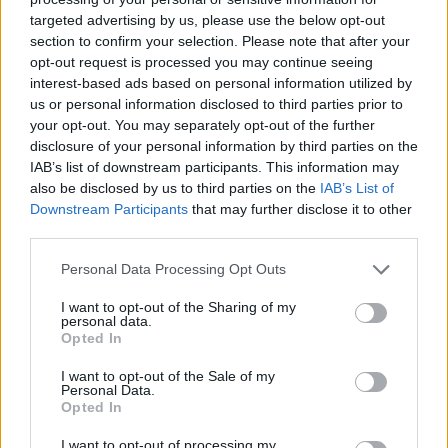
targeted advertising by us, please use the below opt-out
section to confirm your selection. Please note that after your
Hasznos
opt-out request is processed you may continue seeing
interest-based ads based on personal information utilized by
Impresszum
us or personal information disclosed to third parties prior to
your opt-out. You may separately opt-out of the further
Szerzői jogok
disclosure of your personal information by third parties on the
Adatvédelmi tájékoztató
IAB’s list of downstream participants. This information may
Cookie-kezelési tájékoztató
also be disclosed by us to third parties on the
IAB’s List of
Downstream Participants
that may further disclose it to other
Hozzászólási szabályzat
third parties.
Nyomtatott lapjaink archívuma
Székely Hírmondó archívuma
Personal Data Processing Opt Outs
Médiaajánlat
I want to opt-out of the Sharing of my
personal data.
Opted In
Látogatottsági adatok
I want to opt-out of the Sale of my
Personal Data.
Sütibeállítások
Opted In
I want to opt-out of processing my