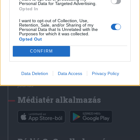
Médiatér
Personal Data for Targeted Advertising.
Opted In
Székely Sport
I want to opt-out of Collection, Use,
Liget
Retention, Sale, and/or Sharing of my
Personal Data that Is Unrelated with the
Krónika
Purposes for which it was collected.
Opted Out
Bihari Napló
Erdélyi Napló
CONFIRM
Főtér
Nőileg
Data Deletion
Data Access
Privacy Policy
Rádió GaGa
Jóállás
Médiatér alkalmazás