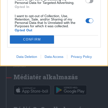
Médiatér
Personal Data for Targeted Advertising.
Opted In
Székely Sport
I want to opt-out of Collection, Use,
Liget
Retention, Sale, and/or Sharing of my
Personal Data that Is Unrelated with the
Krónika
Purposes for which it was collected.
Opted Out
Bihari Napló
Erdélyi Napló
CONFIRM
Főtér
Nőileg
Data Deletion
Data Access
Privacy Policy
Rádió GaGa
Jóállás
Médiatér alkalmazás