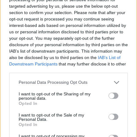
targeted advertising by us, please use the below opt-out
section to confirm your selection. Please note that after your
Hasznos
opt-out request is processed you may continue seeing
interest-based ads based on personal information utilized by
Impresszum
us or personal information disclosed to third parties prior to
your opt-out. You may separately opt-out of the further
Szerzői jogok
disclosure of your personal information by third parties on the
Adatvédelmi tájékoztató
IAB’s list of downstream participants. This information may
Cookie-kezelési tájékoztató
also be disclosed by us to third parties on the
IAB’s List of
Downstream Participants
that may further disclose it to other
Hozzászólási szabályzat
third parties.
Nyomtatott lapjaink archívuma
Székely Hírmondó archívuma
Personal Data Processing Opt Outs
Médiaajánlat
I want to opt-out of the Sharing of my
personal data.
Opted In
Látogatottsági adatok
I want to opt-out of the Sale of my
Personal Data.
Sütibeállítások
Opted In
I want to opt-out of processing my