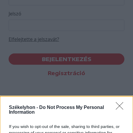
Jelszó
Elfelejtette a jelszavát?
BEJELENTKEZÉS
Regisztráció
Székelyhon -
Do Not Process My Personal
Information
If you wish to opt-out of the sale, sharing to third parties, or
processing of your personal or sensitive information for