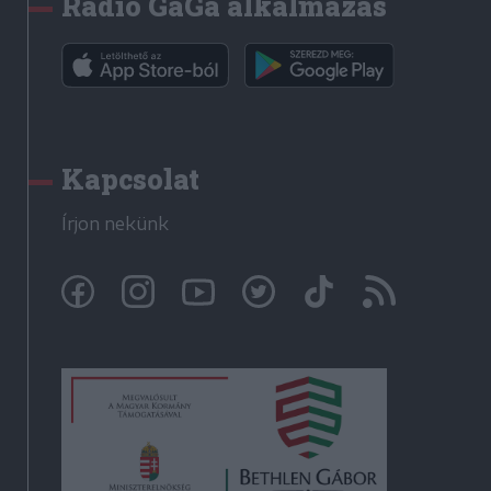
Rádió GaGa alkalmazás
Kapcsolat
Írjon nekünk