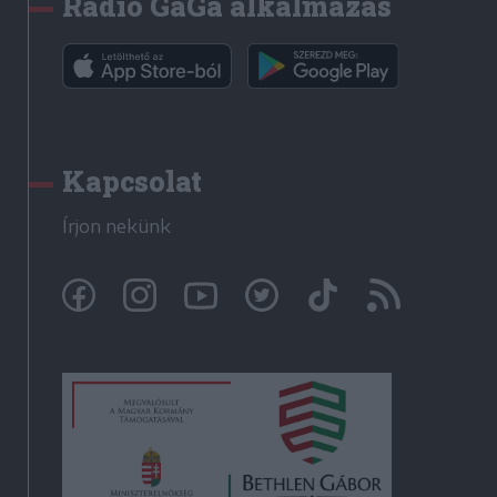
Rádió GaGa alkalmazás
Kapcsolat
Írjon nekünk