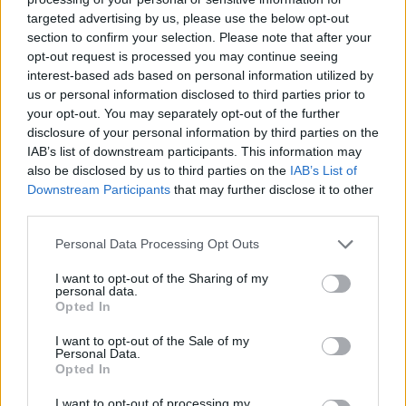
targeted advertising by us, please use the below opt-out
section to confirm your selection. Please note that after your
Hasznos
opt-out request is processed you may continue seeing
interest-based ads based on personal information utilized by
Impresszum
us or personal information disclosed to third parties prior to
your opt-out. You may separately opt-out of the further
Szerzői jogok
disclosure of your personal information by third parties on the
Adatvédelmi tájékoztató
IAB’s list of downstream participants. This information may
Cookie-kezelési tájékoztató
also be disclosed by us to third parties on the
IAB’s List of
Downstream Participants
that may further disclose it to other
Hozzászólási szabályzat
third parties.
Nyomtatott lapjaink archívuma
Székely Hírmondó archívuma
Personal Data Processing Opt Outs
Médiaajánlat
I want to opt-out of the Sharing of my
personal data.
Opted In
Látogatottsági adatok
I want to opt-out of the Sale of my
Personal Data.
Sütibeállítások
Opted In
I want to opt-out of processing my