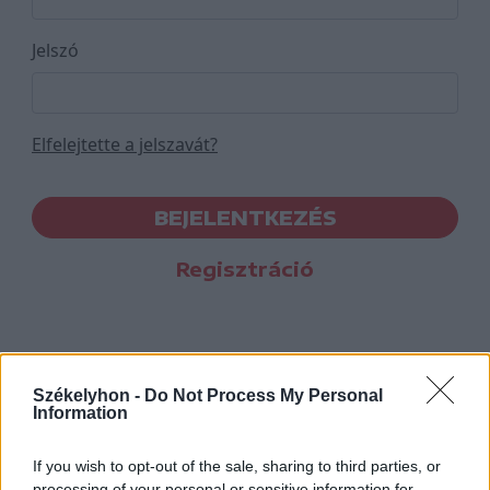
Jelszó
Elfelejtette a jelszavát?
BEJELENTKEZÉS
Regisztráció
Székelyhon -
Do Not Process My Personal
Information
If you wish to opt-out of the sale, sharing to third parties, or
processing of your personal or sensitive information for