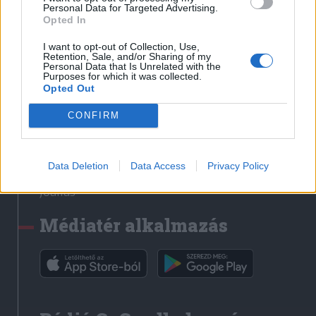
Médiatér
Personal Data for Targeted Advertising.
Opted In
Székely Sport
I want to opt-out of Collection, Use,
Liget
Retention, Sale, and/or Sharing of my
Personal Data that Is Unrelated with the
Krónika
Purposes for which it was collected.
Opted Out
Bihari Napló
Erdélyi Napló
CONFIRM
Főtér
Nőileg
Data Deletion
Data Access
Privacy Policy
Rádió GaGa
Jóállás
Médiatér alkalmazás