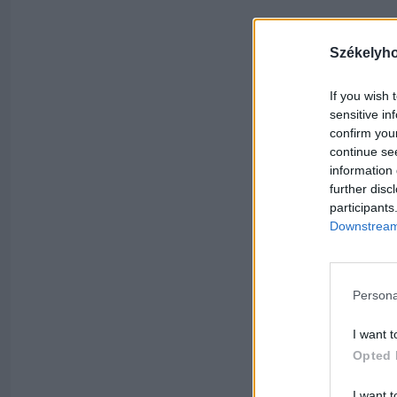
Székelyh
If you wish 
sensitive in
confirm you
continue se
information 
further disc
participants
Downstream 
Persona
I want t
Opted 
I want t