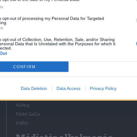
In
to opt-out of processing my Personal Data for Targeted
ing.
In
Médiatér
o opt-out of Collection, Use, Retention, Sale, and/or Sharing
ersonal Data that Is Unrelated with the Purposes for which it
lected.
Székely Sport
Out
Liget
CONFIRM
Krónika
Bihari Napló
Erdélyi Napló
Data Deletion
Data Access
Privacy Policy
Főtér
Nőileg
Rádió GaGa
Jóállás