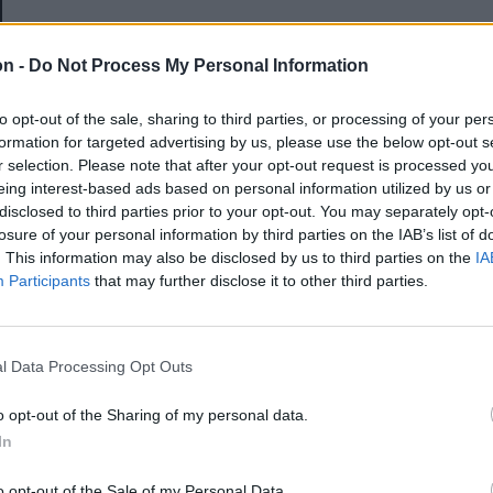
E-mail-cím
on -
Do Not Process My Personal Information
to opt-out of the sale, sharing to third parties, or processing of your per
Jelszó
formation for targeted advertising by us, please use the below opt-out s
r selection. Please note that after your opt-out request is processed y
eing interest-based ads based on personal information utilized by us or
disclosed to third parties prior to your opt-out. You may separately opt-
Elfelejtette a jelszavát?
losure of your personal information by third parties on the IAB’s list of
. This information may also be disclosed by us to third parties on the
IA
Participants
that may further disclose it to other third parties.
BEJELENTKEZÉS
Regisztráció
l Data Processing Opt Outs
o opt-out of the Sharing of my personal data.
In
o opt-out of the Sale of my Personal Data.