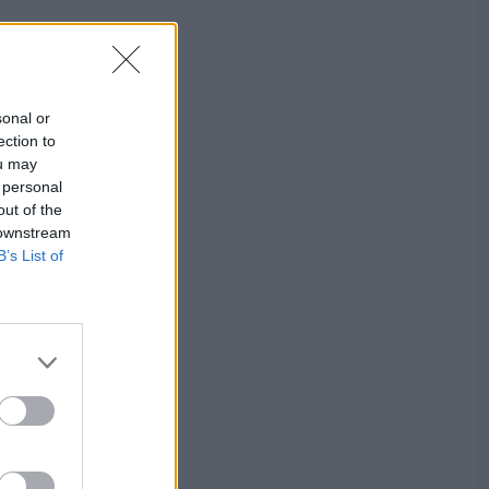
sonal or
ection to
ou may
 personal
out of the
 downstream
B’s List of