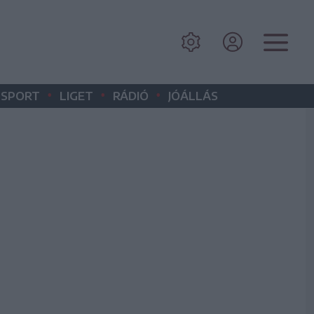
•
•
•
SPORT
LIGET
RÁDIÓ
JÓÁLLÁS