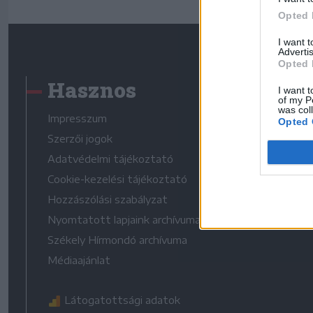
Opted 
I want 
Advertis
Opted 
Hasznos
I want t
of my P
was col
Impresszum
Opted 
Szerzői jogok
Adatvédelmi tájékoztató
Cookie-kezelési tájékoztató
Hozzászólási szabályzat
Nyomtatott lapjaink archívuma
Székely Hírmondó archívuma
Médiaajánlat
Látogatottsági adatok