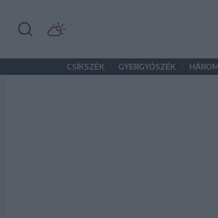
•
•
CSÍKSZÉK
GYERGYÓSZÉK
HÁROM