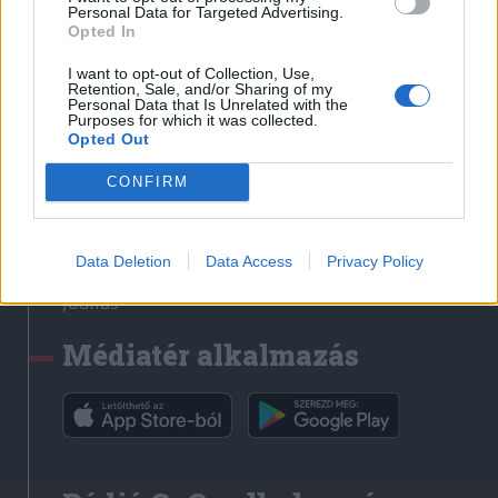
Médiatér
Personal Data for Targeted Advertising.
Opted In
Székely Sport
I want to opt-out of Collection, Use,
Liget
Retention, Sale, and/or Sharing of my
Personal Data that Is Unrelated with the
Krónika
Purposes for which it was collected.
Opted Out
Bihari Napló
Erdélyi Napló
CONFIRM
Főtér
Nőileg
Data Deletion
Data Access
Privacy Policy
Rádió GaGa
Jóállás
Médiatér alkalmazás