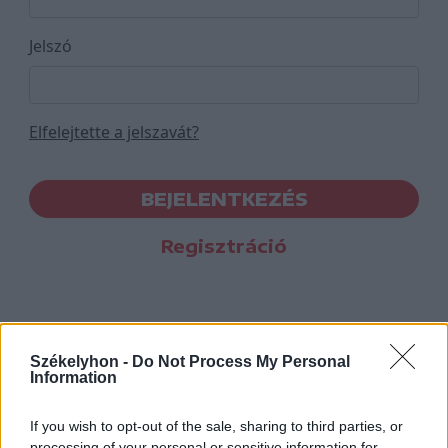
Jelszó
Elfelejtette a jelszavát?
BEJELENTKEZÉS
Regisztráció
Székelyhon -
Do Not Process My Personal
Information
If you wish to opt-out of the sale, sharing to third parties, or
processing of your personal or sensitive information for