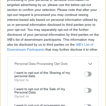
targeted advertising by us, please use the below opt-out
section to confirm your selection. Please note that after your
Hasznos
opt-out request is processed you may continue seeing
interest-based ads based on personal information utilized by
Impresszum
us or personal information disclosed to third parties prior to
your opt-out. You may separately opt-out of the further
Szerzői jogok
disclosure of your personal information by third parties on the
Adatvédelmi tájékoztató
IAB’s list of downstream participants. This information may
Cookie-kezelési tájékoztató
also be disclosed by us to third parties on the
IAB’s List of
Downstream Participants
that may further disclose it to other
Hozzászólási szabályzat
third parties.
Nyomtatott lapjaink archívuma
Székely Hírmondó archívuma
Personal Data Processing Opt Outs
Médiaajánlat
I want to opt-out of the Sharing of my
personal data.
Opted In
Látogatottsági adatok
I want to opt-out of the Sale of my
Personal Data.
Sütibeállítások
Opted In
I want to opt-out of processing my