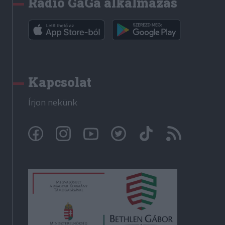
Rádió GaGa alkalmazás
Kapcsolat
Írjon nekünk