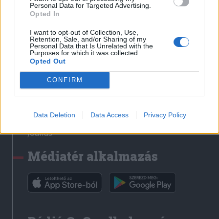
Médiatér
Personal Data for Targeted Advertising.
Opted In
Székely Sport
I want to opt-out of Collection, Use,
Liget
Retention, Sale, and/or Sharing of my
Personal Data that Is Unrelated with the
Krónika
Purposes for which it was collected.
Opted Out
Bihari Napló
Erdélyi Napló
CONFIRM
Főtér
Nőileg
Data Deletion
Data Access
Privacy Policy
Rádió GaGa
Jóállás
Médiatér alkalmazás