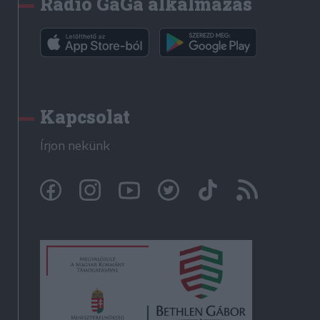
Rádió GaGa alkalmazás
Kapcsolat
Írjon nekünk