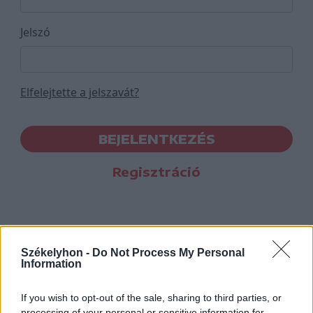
Jelszó
Elfelejtette a jelszavát?
BEJELENTKEZÉS
Regisztráció
Székelyhon -
Do Not Process My Personal
Information
If you wish to opt-out of the sale, sharing to third parties, or
processing of your personal or sensitive information for