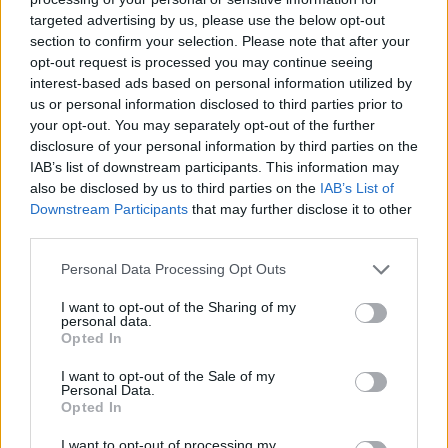
targeted advertising by us, please use the below opt-out
section to confirm your selection. Please note that after your
Hasznos
opt-out request is processed you may continue seeing
interest-based ads based on personal information utilized by
Impresszum
us or personal information disclosed to third parties prior to
your opt-out. You may separately opt-out of the further
Szerzői jogok
disclosure of your personal information by third parties on the
Adatvédelmi tájékoztató
IAB’s list of downstream participants. This information may
Cookie-kezelési tájékoztató
also be disclosed by us to third parties on the
IAB’s List of
Downstream Participants
that may further disclose it to other
Hozzászólási szabályzat
third parties.
Nyomtatott lapjaink archívuma
Székely Hírmondó archívuma
Personal Data Processing Opt Outs
Médiaajánlat
I want to opt-out of the Sharing of my
personal data.
Opted In
Látogatottsági adatok
I want to opt-out of the Sale of my
Personal Data.
Sütibeállítások
Opted In
I want to opt-out of processing my