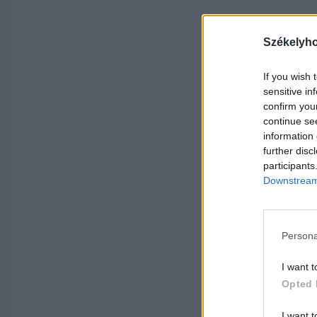
Székelyh
If you wish 
sensitive in
confirm you
continue se
information 
further disc
participants
Downstream 
Persona
I want t
Opted 
I want t