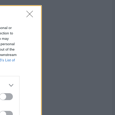
sonal or
ection to
ou may
 personal
out of the
 downstream
B’s List of