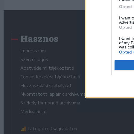
Opted 
I want 
Advertis
Opted 
Hasznos
I want t
of my P
was col
Impresszum
Opted 
Szerzői jogok
Adatvédelmi tájékoztató
Cookie-kezelési tájékoztató
Hozzászólási szabályzat
Nyomtatott lapjaink archívuma
Székely Hírmondó archívuma
Médiaajánlat
Látogatottsági adatok