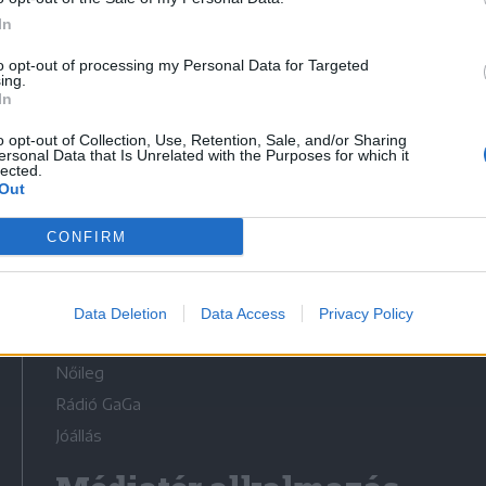
In
to opt-out of processing my Personal Data for Targeted
ing.
In
Médiatér
o opt-out of Collection, Use, Retention, Sale, and/or Sharing
ersonal Data that Is Unrelated with the Purposes for which it
lected.
Székely Sport
Out
Liget
CONFIRM
Krónika
Bihari Napló
Erdélyi Napló
Data Deletion
Data Access
Privacy Policy
Főtér
Nőileg
Rádió GaGa
Jóállás