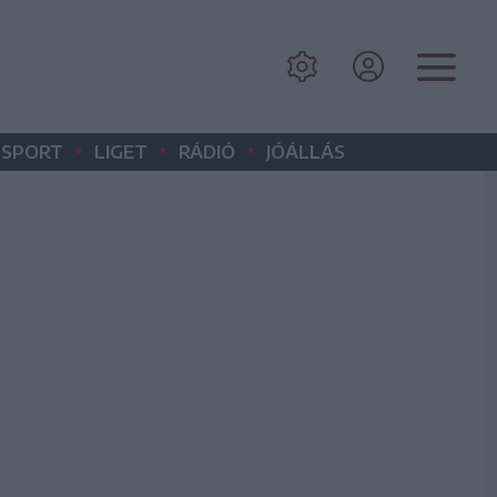
•
•
•
SPORT
LIGET
RÁDIÓ
JÓÁLLÁS