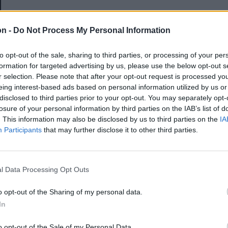
E-mail-cím
on -
Do Not Process My Personal Information
to opt-out of the sale, sharing to third parties, or processing of your per
Jelszó
formation for targeted advertising by us, please use the below opt-out s
r selection. Please note that after your opt-out request is processed y
eing interest-based ads based on personal information utilized by us or
disclosed to third parties prior to your opt-out. You may separately opt-
Elfelejtette a jelszavát?
losure of your personal information by third parties on the IAB’s list of
. This information may also be disclosed by us to third parties on the
IA
Participants
that may further disclose it to other third parties.
BEJELENTKEZÉS
Regisztráció
l Data Processing Opt Outs
o opt-out of the Sharing of my personal data.
In
o opt-out of the Sale of my Personal Data.