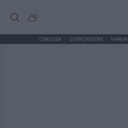
•
•
CSÍKSZÉK
GYERGYÓSZÉK
HÁROM