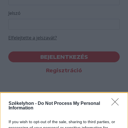
Jelszó
Elfelejtette a jelszavát?
BEJELENTKEZÉS
Regisztráció
Székelyhon -
Do Not Process My Personal
Information
If you wish to opt-out of the sale, sharing to third parties, or
processing of your personal or sensitive information for