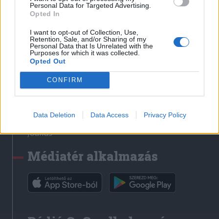
Médiatér
Personal Data for Targeted Advertising.
Opted In
Székely Sport
I want to opt-out of Collection, Use,
Liget
Retention, Sale, and/or Sharing of my
Personal Data that Is Unrelated with the
Krónika
Purposes for which it was collected.
Opted Out
Bihari Napló
Erdélyi Napló
CONFIRM
Főtér
Nőileg
Data Deletion
Data Access
Privacy Policy
Rádió GaGa
Jóállás
Médiatér alkalmazás