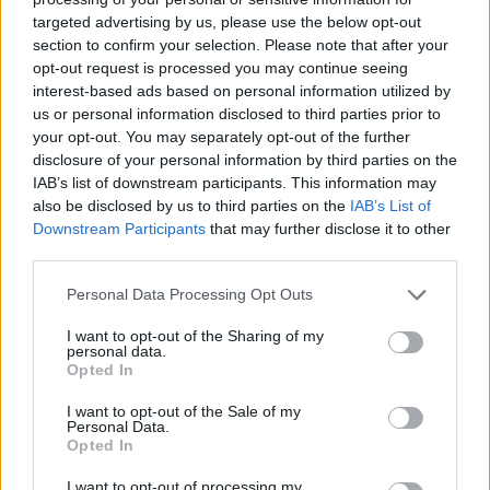
targeted advertising by us, please use the below opt-out
section to confirm your selection. Please note that after your
Hasznos
opt-out request is processed you may continue seeing
interest-based ads based on personal information utilized by
Impresszum
us or personal information disclosed to third parties prior to
your opt-out. You may separately opt-out of the further
Szerzői jogok
disclosure of your personal information by third parties on the
Adatvédelmi tájékoztató
IAB’s list of downstream participants. This information may
Cookie-kezelési tájékoztató
also be disclosed by us to third parties on the
IAB’s List of
Downstream Participants
that may further disclose it to other
Hozzászólási szabályzat
third parties.
Nyomtatott lapjaink archívuma
Székely Hírmondó archívuma
Personal Data Processing Opt Outs
Médiaajánlat
I want to opt-out of the Sharing of my
personal data.
Opted In
Látogatottsági adatok
I want to opt-out of the Sale of my
Personal Data.
Sütibeállítások
Opted In
I want to opt-out of processing my