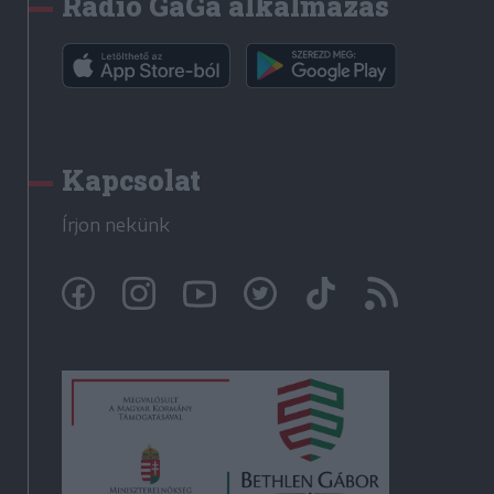
Rádió GaGa alkalmazás
Kapcsolat
Írjon nekünk