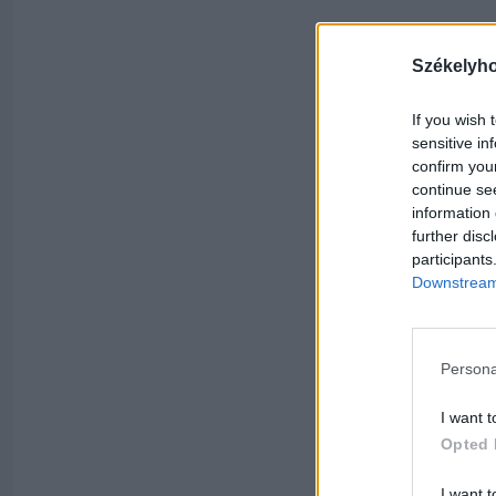
Székelyh
If you wish 
sensitive in
confirm you
continue se
information 
further disc
participants
Downstream 
Persona
I want t
Opted 
I want t