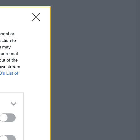
sonal or
ection to
ou may
 personal
out of the
 downstream
B’s List of