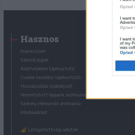
Opted 
I want 
Advertis
Opted 
Hasznos
I want t
of my P
was col
Impresszum
Opted 
Szerzői jogok
Adatvédelmi tájékoztató
Cookie-kezelési tájékoztató
Hozzászólási szabályzat
Nyomtatott lapjaink archívuma
Székely Hírmondó archívuma
Médiaajánlat
Látogatottsági adatok