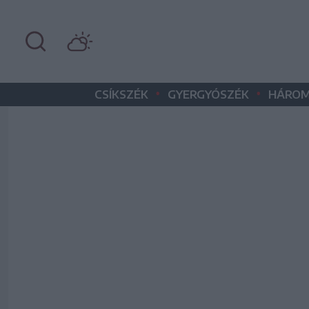
•
•
CSÍKSZÉK
GYERGYÓSZÉK
HÁROM