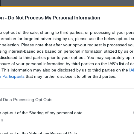
E-mail-cím
on -
Do Not Process My Personal Information
to opt-out of the sale, sharing to third parties, or processing of your per
Jelszó
formation for targeted advertising by us, please use the below opt-out s
r selection. Please note that after your opt-out request is processed y
eing interest-based ads based on personal information utilized by us or
disclosed to third parties prior to your opt-out. You may separately opt-
Elfelejtette a jelszavát?
losure of your personal information by third parties on the IAB’s list of
. This information may also be disclosed by us to third parties on the
IA
Participants
that may further disclose it to other third parties.
BEJELENTKEZÉS
Regisztráció
l Data Processing Opt Outs
o opt-out of the Sharing of my personal data.
In
o opt-out of the Sale of my Personal Data.