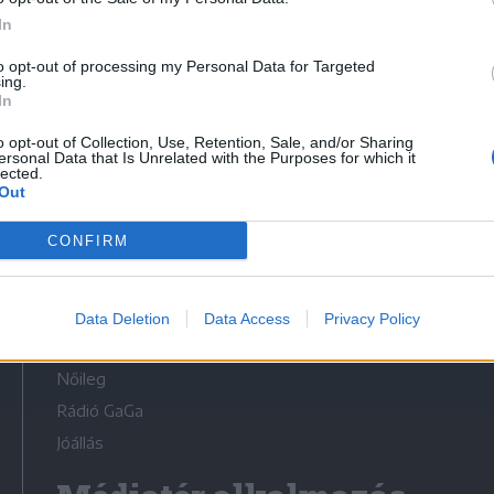
In
to opt-out of processing my Personal Data for Targeted
ing.
In
Médiatér
o opt-out of Collection, Use, Retention, Sale, and/or Sharing
ersonal Data that Is Unrelated with the Purposes for which it
lected.
Székely Sport
Out
Liget
CONFIRM
Krónika
Bihari Napló
Erdélyi Napló
Data Deletion
Data Access
Privacy Policy
Főtér
Nőileg
Rádió GaGa
Jóállás