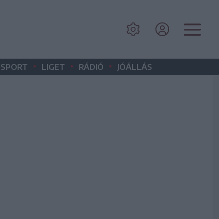
•
•
•
SPORT
LIGET
RÁDIÓ
JÓÁLLÁS