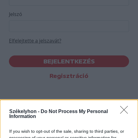
Jelszó
Elfelejtette a jelszavát?
BEJELENTKEZÉS
Regisztráció
Székelyhon -
Do Not Process My Personal
Information
If you wish to opt-out of the sale, sharing to third parties, or
processing of your personal or sensitive information for