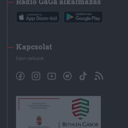
Rádió GaGa alkalmazás
Kapcsolat
Írjon nekünk