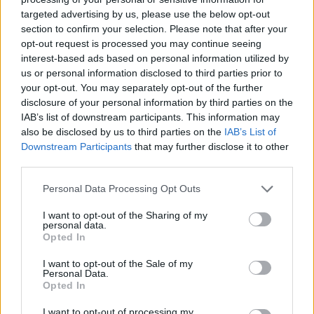
targeted advertising by us, please use the below opt-out
section to confirm your selection. Please note that after your
Hasznos
opt-out request is processed you may continue seeing
interest-based ads based on personal information utilized by
Impresszum
us or personal information disclosed to third parties prior to
your opt-out. You may separately opt-out of the further
Szerzői jogok
disclosure of your personal information by third parties on the
Adatvédelmi tájékoztató
IAB’s list of downstream participants. This information may
Cookie-kezelési tájékoztató
also be disclosed by us to third parties on the
IAB’s List of
Downstream Participants
that may further disclose it to other
Hozzászólási szabályzat
third parties.
Nyomtatott lapjaink archívuma
Székely Hírmondó archívuma
Personal Data Processing Opt Outs
Médiaajánlat
I want to opt-out of the Sharing of my
personal data.
Opted In
Látogatottsági adatok
I want to opt-out of the Sale of my
Personal Data.
Sütibeállítások
Opted In
I want to opt-out of processing my