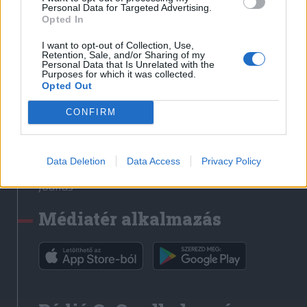
Médiatér
Personal Data for Targeted Advertising.
Opted In
Székely Sport
I want to opt-out of Collection, Use,
Liget
Retention, Sale, and/or Sharing of my
Personal Data that Is Unrelated with the
Krónika
Purposes for which it was collected.
Opted Out
Bihari Napló
Erdélyi Napló
CONFIRM
Főtér
Nőileg
Data Deletion
Data Access
Privacy Policy
Rádió GaGa
Jóállás
Médiatér alkalmazás