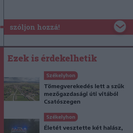
szóljon hozzá!
Ezek is érdekelhetik
Székelyhon
Tömegverekedés lett a szűk
mezőgazdasági úti vitából
Csatószegen
Székelyhon
Életét vesztette két halász,