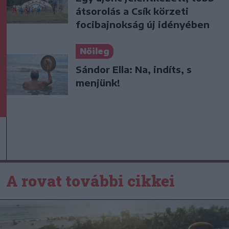
átsorolás a Csík körzeti
focibajnokság új idényében
Nőileg
Sándor Ella: Na, indíts, s
menjünk!
A rovat további cikkei