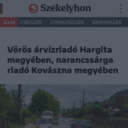
•
•
•
24H
CSÍKSZÉK
GYERGYÓSZÉK
HÁROMSZÉK
Vörös árvízriadó Hargita
megyében, narancssárga
riadó Kovászna megyében