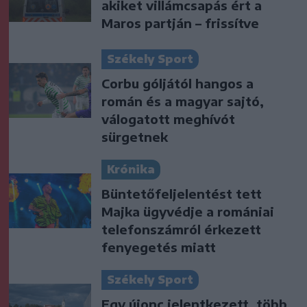
akiket villámcsapás ért a
Maros partján – frissítve
Székely Sport
Corbu góljától hangos a
román és a magyar sajtó,
válogatott meghívót
sürgetnek
Krónika
Büntetőfeljelentést tett
Majka ügyvédje a romániai
telefonszámról érkezett
fenyegetés miatt
Székely Sport
Egy újonc jelentkezett, több