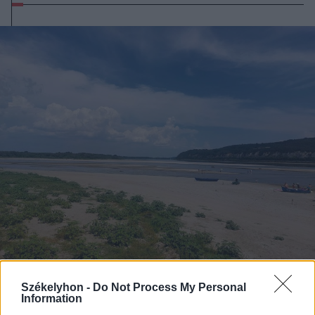
2026. augusztus 06., csütörtök
Székelyhon -
Do Not Process My Personal
Information
Bolojan szerint négy éve a