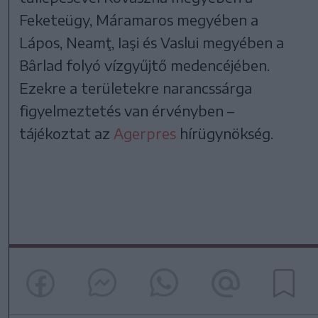
Feketeügy, Máramaros megyében a
Lápos, Neamţ, Iaşi és Vaslui megyében a
Bârlad folyó vízgyűjtő medencéjében.
Ezekre a területekre narancssárga
figyelmeztetés van érvényben –
tájékoztat az
Agerpres
hírügynökség.