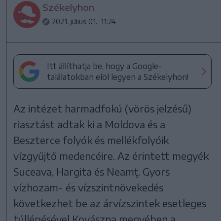
Székelyhon
2021. július 01., 11:24
Itt állíthatja be, hogy a Google-
találatokban elöl legyen a Székelyhon!
Az intézet harmadfokú (vörös jelzésű)
riasztást adtak ki a Moldova és a
Beszterce folyók és mellékfolyóik
vízgyűjtő medencéire. Az érintett megyék
Suceava, Hargita és Neamţ. Gyors
vízhozam- és vízszintnövekedés
következhet be az árvízszintek esetleges
túllépésével Kovászna megyében a