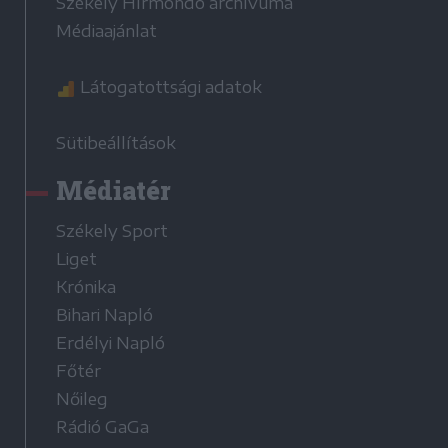
Székely Hírmondó archívuma
Médiaajánlat
Látogatottsági adatok
Sütibeállítások
Médiatér
Székely Sport
Liget
Krónika
Bihari Napló
Erdélyi Napló
Főtér
Nőileg
Rádió GaGa