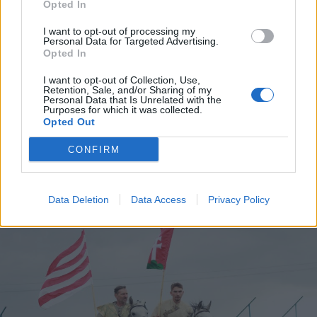
Opted In
I want to opt-out of processing my
Personal Data for Targeted Advertising.
Opted In
2026. augusztus 06., csütörtök
I want to opt-out of Collection, Use,
Elvégezték az első
Retention, Sale, and/or Sharing of my
Personal Data that Is Unrelated with the
robotasszisztált urológiai műtétet
Purposes for which it was collected.
Opted Out
Csíkszeredában
CONFIRM
Data Deletion
Data Access
Privacy Policy