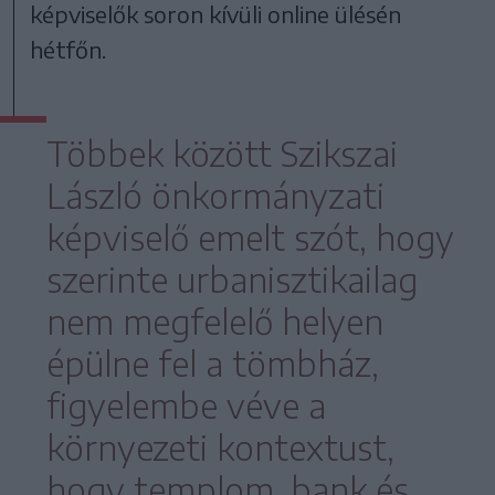
képviselők soron kívüli online ülésén
hétfőn.
Többek között Szikszai
László önkormányzati
képviselő emelt szót, hogy
szerinte urbanisztikailag
nem megfelelő helyen
épülne fel a tömbház,
figyelembe véve a
környezeti kontextust,
hogy templom, bank és