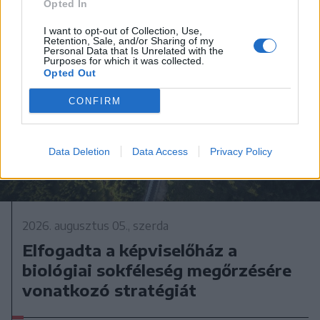
Opted In
I want to opt-out of Collection, Use,
Retention, Sale, and/or Sharing of my
Personal Data that Is Unrelated with the
Purposes for which it was collected.
Opted Out
CONFIRM
Data Deletion
Data Access
Privacy Policy
2026. augusztus 05., szerda
Elfogadta a képviselőház a
biológiai sokféleség megőrzésére
vonatkozó stratégiát