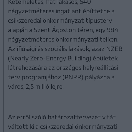
Kétemeletes, hat lakásos, 540
négyzetméteres ingatlant építtetne a
csíkszeredai önkormányzat típusterv
alapján a Szent Ágoston téren, egy 984
négyzetméteres önkormányzati telken.
Az ifjúsági és szociális lakások, azaz NZEB
(Nearly Zero-Energy Building) épületek
létrehozására az országos helyreállítási
terv programjához (PNRR) pályázna a
város, 2,5 millió lejre.
Az erről szóló határozattervezet vitát
váltott ki a csíkszeredai önkormányzati