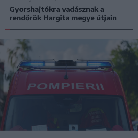
Gyorshajtókra vadásznak a
rendőrök Hargita megye útjain