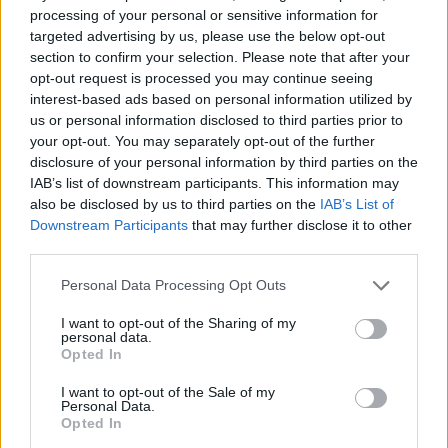
processing of your personal or sensitive information for
targeted advertising by us, please use the below opt-out
section to confirm your selection. Please note that after your
opt-out request is processed you may continue seeing
interest-based ads based on personal information utilized by
us or personal information disclosed to third parties prior to
your opt-out. You may separately opt-out of the further
disclosure of your personal information by third parties on the
IAB’s list of downstream participants. This information may
also be disclosed by us to third parties on the
IAB’s List of
2026. augusztus 07., péntek
Downstream Participants
that may further disclose it to other
third parties.
Ismét jegyezhetők a Fidelis
államkötvények, akár 7,5
Personal Data Processing Opt Outs
százalékos kamattal
I want to opt-out of the Sharing of my
personal data.
Opted In
I want to opt-out of the Sale of my
Personal Data.
Opted In