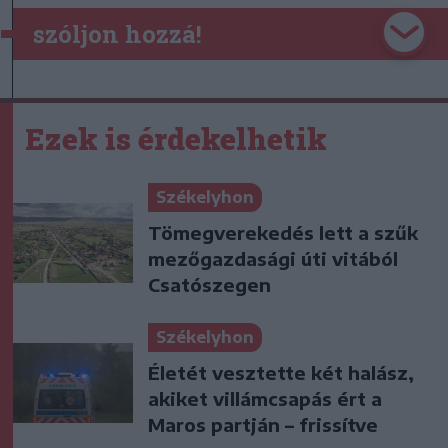
szóljon hozzá!
Ezek is érdekelhetik
Székelyhon
Tömegverekedés lett a szűk
mezőgazdasági úti vitából
Csatószegen
Székelyhon
Életét vesztette két halász,
akiket villámcsapás ért a
Maros partján – frissítve