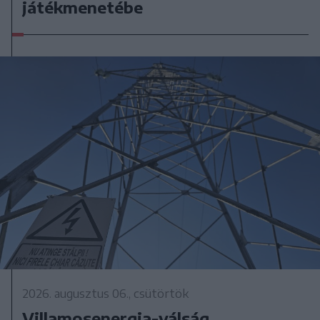
játékmenetébe
2026. augusztus 06., csütörtök
Villamosenergia-válság