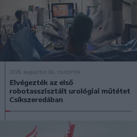
2026. augusztus 06., csütörtök
Elvégezték az első
robotasszisztált urológiai műtétet
Csíkszeredában