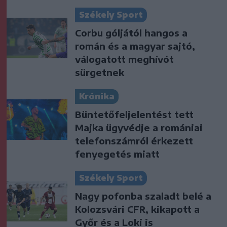
Székely Sport
Corbu góljától hangos a
román és a magyar sajtó,
válogatott meghívót
sürgetnek
Krónika
Büntetőfeljelentést tett
Majka ügyvédje a romániai
telefonszámról érkezett
fenyegetés miatt
Székely Sport
Nagy pofonba szaladt belé a
Kolozsvári CFR, kikapott a
Győr és a Loki is