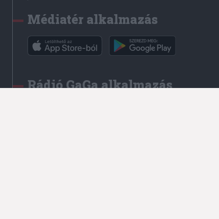
Médiatér alkalmazás
Rádió GaGa alkalmazás
Kapcsolat
Írjon nekünk