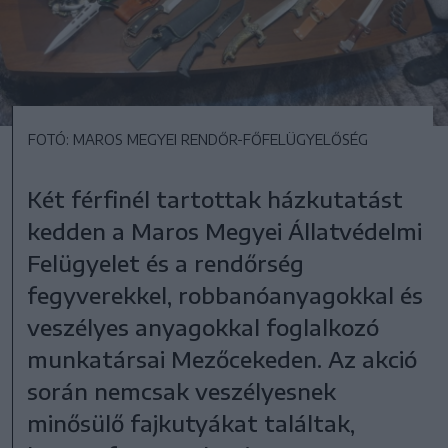
FOTÓ: MAROS MEGYEI RENDŐR-FŐFELÜGYELŐSÉG
Két férfinél tartottak házkutatást
kedden a Maros Megyei Állatvédelmi
Felügyelet és a rendőrség
fegyverekkel, robbanóanyagokkal és
veszélyes anyagokkal foglalkozó
munkatársai Mezőcekeden. Az akció
során nemcsak veszélyesnek
minősülő fajkutyákat találtak,