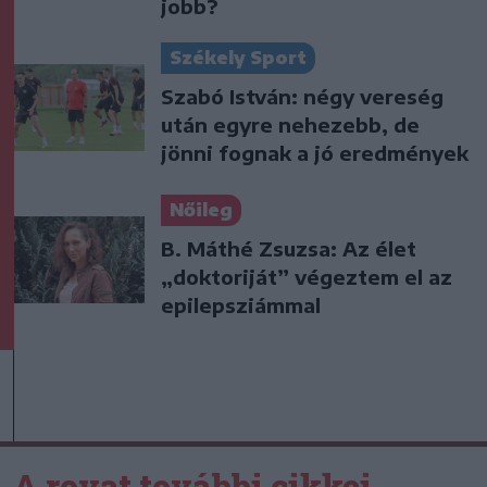
jobb?
Székely Sport
Szabó István: négy vereség
után egyre nehezebb, de
jönni fognak a jó eredmények
Nőileg
B. Máthé Zsuzsa: Az élet
„doktoriját” végeztem el az
epilepsziámmal
A rovat további cikkei