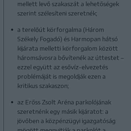
mellett levő szakaszát a lehetőségek
szerint szélesíteni szeretnék;
a terelőút körforgalma (Három
Székely Fogadó) és Harmopan hátsó
kijárata melletti körforgalom között
háromsávosra bővítenék az úttestet –
ezzel együtt az esővíz-elvezetés
problémáját is megoldják ezen a
kritikus szakaszon;
az Erőss Zsolt Aréna parkolójának
szeretnénk egy másik kijáratot: a
jövőben a közpénzügyi igazgatóság
mögött megnyitják a parkolót a