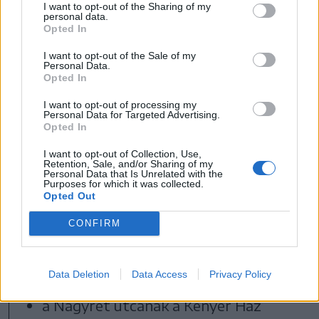
I want to opt-out of the Sharing of my
personal data.
a vonatállomásnál az új forgalmi rend
Opted In
(kettő helyett egy gyalogátjáró)
I want to opt-out of the Sale of my
nagyon bevált, és tovább szeretnénk
Personal Data.
Opted In
javítani azáltal, hogy a gyalogosok
I want to opt-out of processing my
gombnyomás alapján, jelzőlámpával
Personal Data for Targeted Advertising.
Opted In
irányított forgalom közepette
I want to opt-out of Collection, Use,
kelhessenek át az úttesten;
Retention, Sale, and/or Sharing of my
Personal Data that Is Unrelated with the
Purposes for which it was collected.
készül a megvalósíthatósági
Opted Out
tanulmány a Brassói út és a Zöld Péter
CONFIRM
utca útkereszteződésének
újragondolására;
Data Deletion
Data Access
Privacy Policy
a Nagyrét utcának a Kenyér Ház