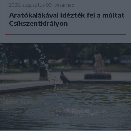
2026. augusztus 09., vasárnap
Aratókalákával idézték fel a múltat
Csíkszentkirályon