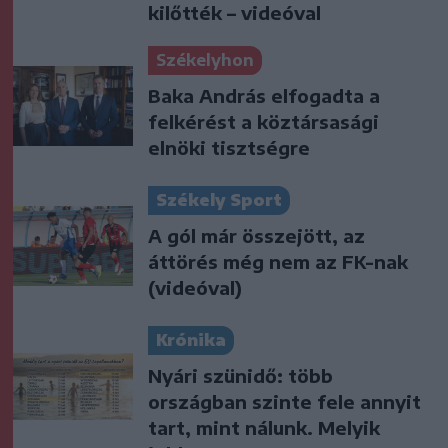
kilőtték – videóval
Székelyhon
Baka András elfogadta a
felkérést a köztársasági
elnöki tisztségre
Székely Sport
A gól már összejött, az
áttörés még nem az FK-nak
(videóval)
Krónika
Nyári szünidő: több
országban szinte fele annyit
tart, mint nálunk. Melyik