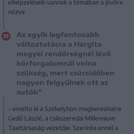
elképzeléseik vannak a témában a jövőre
nézve.
Az egyik legfontosabb
változtatásra a Hargita
megyei rendőrségnél lévő
körforgalomnál volna
szükség, mert csúcsidőben
nagyon felgyűlnek ott az
autók”
– emelte ki a Székelyhon megkeresésére
Gedő László, a csíkszeredai Millennium
Taxitársaság vezetője. Szerinte ennél a