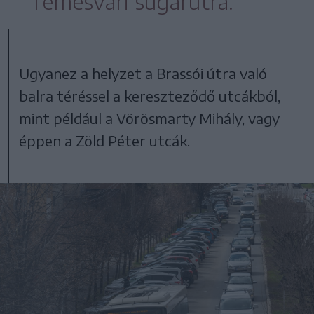
Temesvári sugárútra.
Ugyanez a helyzet a Brassói útra való
balra téréssel a kereszteződő utcákból,
mint például a Vörösmarty Mihály, vagy
éppen a Zöld Péter utcák.