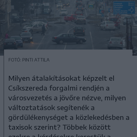
FOTÓ: PINTI ATTILA
Milyen átalakításokat képzelt el
Csíkszereda forgalmi rendjén a
városvezetés a jövőre nézve, milyen
változtatások segítenék a
gördülékenységet a közlekedésben a
taxisok szerint? Többek között
ezekre a kérdésekre kerestük a