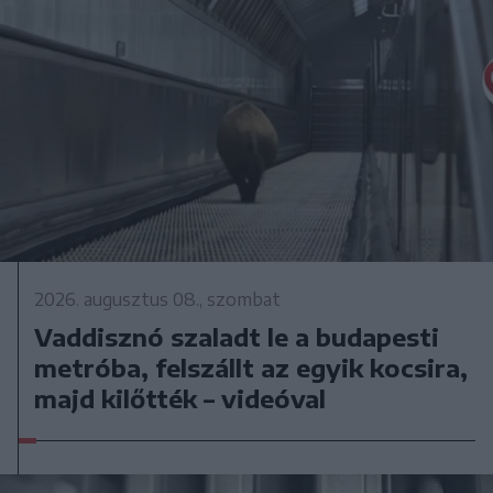
2026. augusztus 08., szombat
Vaddisznó szaladt le a budapesti
metróba, felszállt az egyik kocsira,
majd kilőtték – videóval