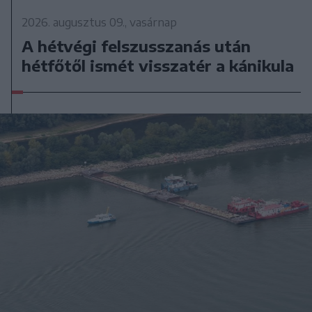
2026. augusztus 09., vasárnap
A hétvégi felszusszanás után
hétfőtől ismét visszatér a kánikula