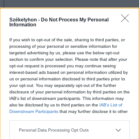
Íme az elképzelések pontba
szedve:
Székelyhon -
Do Not Process My Personal
Information
az Óceán üzlet előtti
If you wish to opt-out of the sale, sharing to third parties, or
kereszteződésben hosszú távú
processing of your personal or sensitive information for
megoldást körforgalom létesítése
targeted advertising by us, please use the below opt-out
section to confirm your selection. Please note that after your
jelent;
opt-out request is processed you may continue seeing
interest-based ads based on personal information utilized by
us or personal information disclosed to third parties prior to
a Szent Kereszt-templom előtti
your opt-out. You may separately opt-out of the further
kereszteződést tehermentesíteni
disclosure of your personal information by third parties on the
IAB’s list of downstream participants. This information may
fogja a Szív utca templom melletti
also be disclosed by us to third parties on the
IAB’s List of
szakaszának a lezárása, ezért ott nem
Downstream Participants
that may further disclose it to other
third parties.
terveznek jelentős beruházást,
jelzőlámpák szerelését sem;
Personal Data Processing Opt Outs