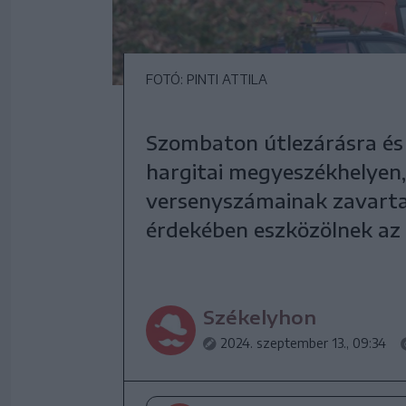
FOTÓ: PINTI ATTILA
Szombaton útlezárásra és 
hargitai megyeszékhelyen,
versenyszámainak zavartal
érdekében eszközölnek az i
Székelyhon
2024. szeptember 13., 09:34