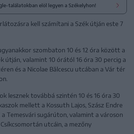
ogle-találatokban elöl legyen a Székelyhon!
átozásra kell számítani a Szék útján este 7
 ugyanakkor szombaton 10 és 12 óra között a
 útján, valamint 10 órától 16 óra 30 percig a
éren és a Nicolae Bălcescu utcában a Vár tér
on.
k lesznek továbbá szintén 10 és 16 óra 30
kaszok mellett a Kossuth Lajos, Szász Endre
 a Temesvári sugárúton, valamint a városon
és Csíkcsomortán utcáin, a mezőny