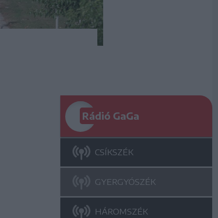
Rádió GaGa
CSÍKSZÉK
GYERGYÓSZÉK
HÁROMSZÉK