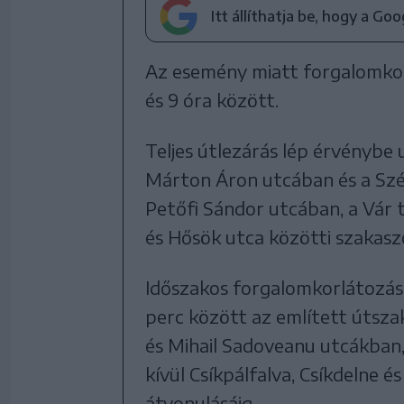
Itt állíthatja be, hogy a Go
Az esemény miatt forgalomkorl
és 9 óra között.
Teljes útlezárás lép érvénybe
Márton Áron utcában és a Szék
Petőfi Sándor utcában, a Vár t
és Hősök utca közötti szakasz
Időszakos forgalomkorlátozáso
perc között az említett útsza
és Mihail Sadoveanu utcákban,
kívül Csíkpálfalva, Csíkdelne 
átvonulásáig.