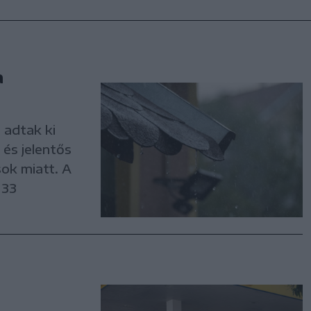
a
 adtak ki
 és jelentős
ok miatt. A
 33