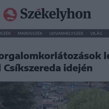
•
•
•
•
SZÉK
MAROSSZÉK
UDVARHELYSZÉK
VILÁG
forgalomkorlátozások l
 Csíkszereda idején