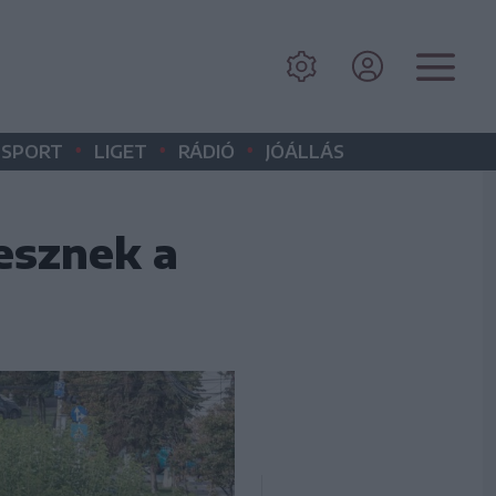
•
•
•
SPORT
LIGET
RÁDIÓ
JÓÁLLÁS
esznek a