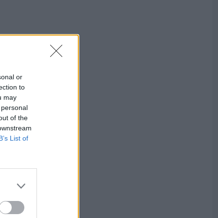
sonal or
ection to
ou may
 personal
out of the
 downstream
B’s List of