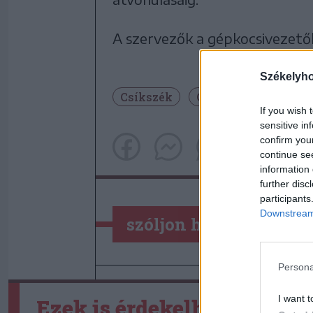
A szervezők a gépkocsivezetők
Székelyh
Csíkszék
Csíkszereda
If you wish 
sensitive in
confirm you
continue se
information 
further disc
participants
Downstream 
szóljon hozzá!
Persona
I want t
Ezek is érdekelhetik