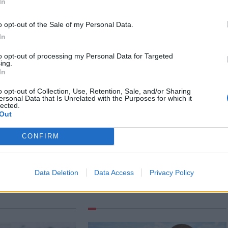
In
o opt-out of the Sale of my Personal Data.
In
to opt-out of processing my Personal Data for Targeted
ing.
In
o opt-out of Collection, Use, Retention, Sale, and/or Sharing
ersonal Data that Is Unrelated with the Purposes for which it
lected.
Out
Székely Sport
n
CONFIRM
Corbu góljától hangos a
ztette két
román és a magyar
iket
sajtó, válogatott
ás ért a
Data Deletion
Data Access
Privacy Policy
meghívót sürgetnek
ján –