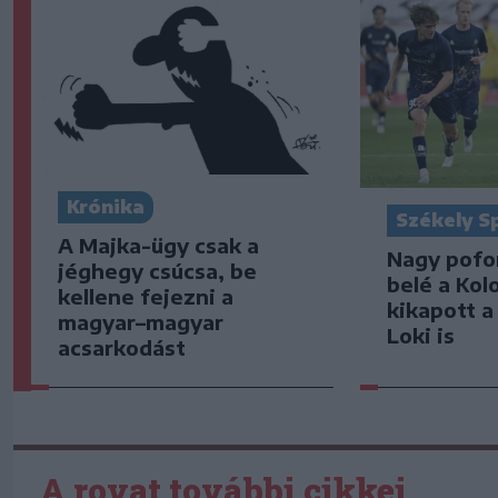
Krónika
Székely S
A Majka-ügy csak a
Nagy pofo
jéghegy csúcsa, be
belé a Kol
kellene fejezni a
kikapott a
magyar–magyar
Loki is
acsarkodást
A rovat további cikkei