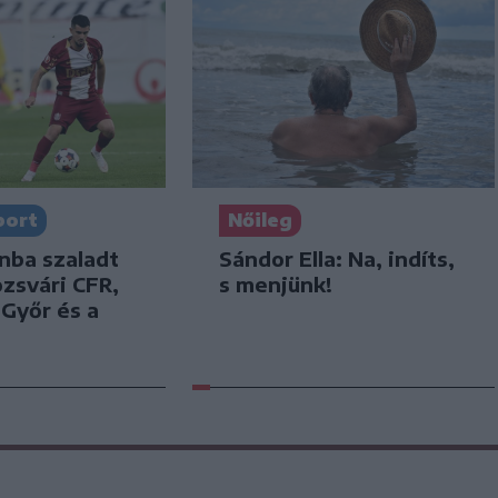
port
Nőileg
nba szaladt
Sándor Ella: Na, indíts,
ozsvári CFR,
s menjünk!
 Győr és a