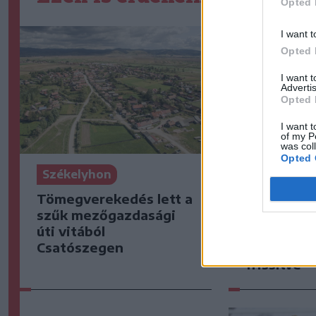
Opted 
I want t
Opted 
I want 
Advertis
Opted 
I want t
of my P
was col
Opted 
Székelyhon
Székelyho
Tömegverekedés lett a
Életét ves
szűk mezőgazdasági
halász, ak
úti vitából
villámcsap
Csatószegen
Maros part
frissítve