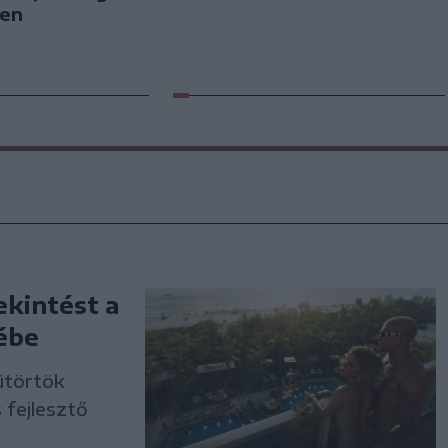
ben
ekintést a
ébe
ütörtök
 fejlesztő