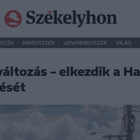
•
•
•
•
SZÉK
MAROSSZÉK
UDVARHELYSZÉK
VILÁG
ltozás – elkezdik a Ha
ését