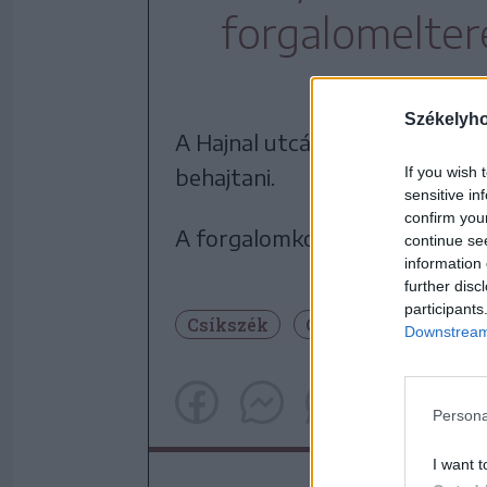
forgalomelter
Székelyh
A Hajnal utcába az Akác utca 
behajtani.
If you wish 
sensitive in
confirm you
A forgalomkorlátozás várhatóan
continue se
information 
further disc
participants
Csíkszék
Csíkszereda
Köz
Downstream 
Persona
I want t