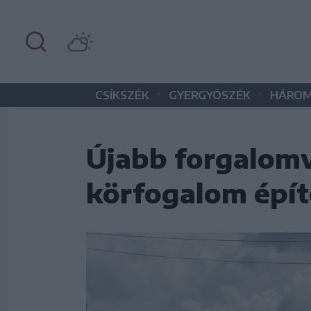
•
•
CSÍKSZÉK
GYERGYÓSZÉK
HÁROM
Újabb forgalomvá
körfogalom épít