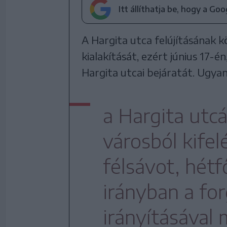
Itt állíthatja be, hogy a Go
A Hargita utca felújításának 
kialakítását, ezért június 17-én
Hargita utcai bejáratát. Ugyan
a Hargita utcá
városból kifel
félsávot, hét
irányban a fo
irányításával 