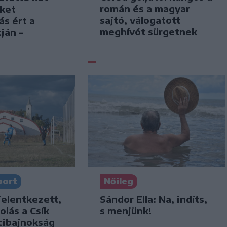
román és a magyar
iket
sajtó, válogatott
ás ért a
meghívót sürgetnek
ján –
port
Nőileg
jelentkezett,
Sándor Ella: Na, indíts,
olás a Csík
s menjünk!
cibajnokság