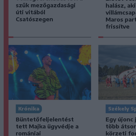
szűk mezőgazdasági
halász, ak
úti vitából
villámcsap
Csatószegen
Maros part
frissítve
Krónika
Székely S
Büntetőfeljelentést
Egy újonc 
tett Majka ügyvédje a
több átsor
romániai
körzeti fo