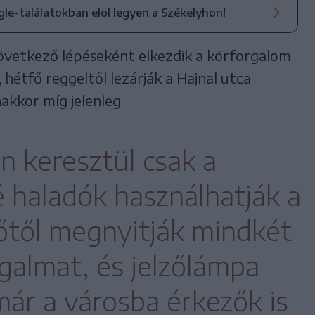
ogle-találatokban elöl legyen a Székelyhon!
következő lépéseként elkezdik a körforgalom
, hétfő reggeltől lezárják a Hajnal utca
akkor míg jelenleg
n keresztül csak a
é haladók használhatják a
főtől megnyitják mindkét
rgalmat, és jelzőlámpa
már a városba érkezők is