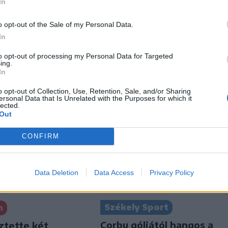
In
o opt-out of the Sale of my Personal Data.
In
to opt-out of processing my Personal Data for Targeted
ing.
In
o opt-out of Collection, Use, Retention, Sale, and/or Sharing
ersonal Data that Is Unrelated with the Purposes for which it
lected.
Out
CONFIRM
Data Deletion
Data Access
Privacy Policy
Székely Sport
n
Corbu góljától hangos a
ztette két