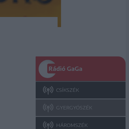
Rádió GaGa
CSÍKSZÉK
GYERGYÓSZÉK
HÁROMSZÉK