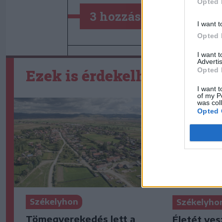
Opted 
3 hozzászólás
I want t
Opted 
I want 
Advertis
Opted 
Ezek is érdekelhetik
I want t
of my P
was col
Opted 
Székelyhon
Székelyho
Tömegverekedés lett a
Életét ves