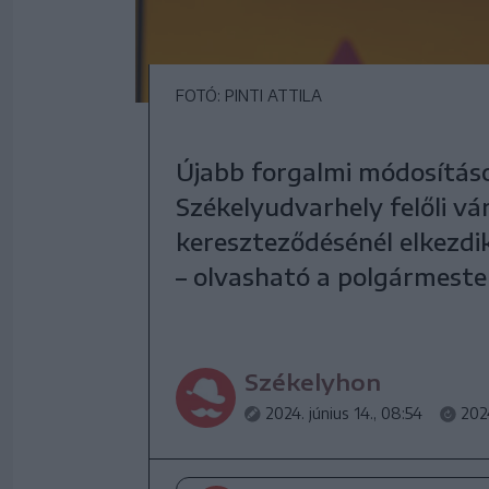
FOTÓ: PINTI ATTILA
Újabb forgalmi módosításo
Székelyudvarhely felőli vár
kereszteződésénél elkezdi
– olvasható a polgármeste
Székelyhon
2024. június 14., 08:54
2024