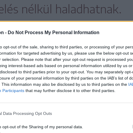
elés nélkül haladhatnak.
on -
Do Not Process My Personal Information
és a Fürdő utca irányából lehet majd
to opt-out of the sale, sharing to third parties, or processing of your per
formation for targeted advertising by us, please use the below opt-out s
r selection. Please note that after your opt-out request is processed y
 július 10-ig tart.
eing interest-based ads based on personal information utilized by us or
disclosed to third parties prior to your opt-out. You may separately opt-
losure of your personal information by third parties on the IAB’s list of
. This information may also be disclosed by us to third parties on the
IA
lekedés
Participants
that may further disclose it to other third parties.
l Data Processing Opt Outs
o opt-out of the Sharing of my personal data.