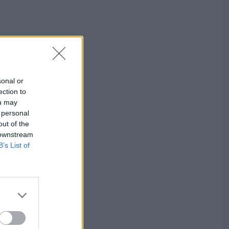
sonal or
ection to
ou may
 personal
out of the
 downstream
B’s List of