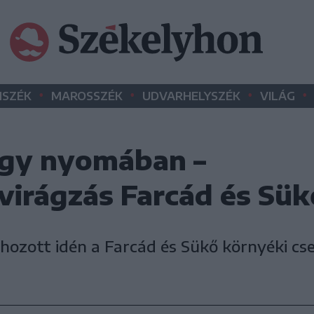
•
•
•
•
SZÉK
MAROSSZÉK
UDVARHELYSZÉK
VILÁG
agy nyomában –
virágzás Farcád és Sük
hozott idén a Farcád és Sükő környéki c