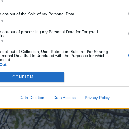
In
o opt-out of the Sale of my Personal Data.
In
to opt-out of processing my Personal Data for Targeted
ing.
In
o opt-out of Collection, Use, Retention, Sale, and/or Sharing
zokott látvány a virágzó cseresznyefák sora az
ersonal Data that Is Unrelated with the Purposes for which it
lected.
én, idén nem volt kegyes az időjárás, ugyanis az 
Out
virágzó fákat. Ettől függetlenül érdemes meg
CONFIRM
k mi is. Az utak mentén sorakoznak a jellegzete
is idősebb. Fotókon mutatjuk.
Data Deletion
Data Access
Privacy Policy