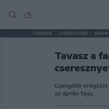
•
•
CSÍKSZÉK
GYERGYÓSZÉK
HÁROM
Tavasz a f
cseresznye
Gyengébb virágzást 
az áprilisi fagy.