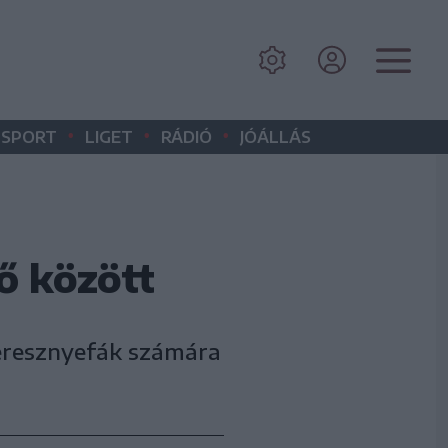
•
•
•
SPORT
LIGET
RÁDIÓ
JÓÁLLÁS
ő között
seresznyefák számára