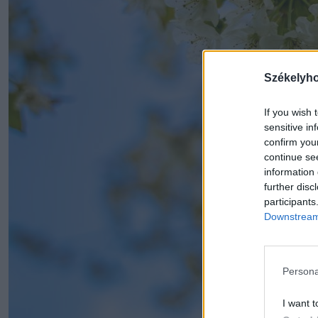
Székelyh
If you wish 
sensitive in
confirm you
continue se
information 
further disc
participants
Downstream 
Persona
I want t