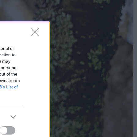
sonal or
ection to
ou may
 personal
out of the
 downstream
B’s List of