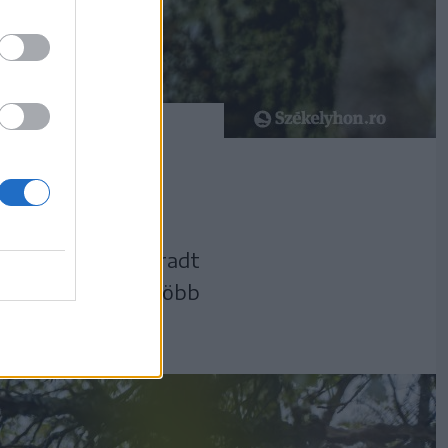
 udvarhelyszéki
árpilis eleji fagy
csodálni a megmaradt
s cseresznyefák, több