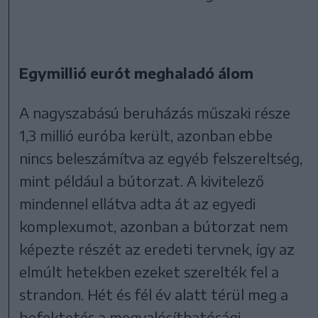
Egymillió eurót meghaladó álom
A nagyszabású beruházás műszaki része
1,3 millió euróba került, azonban ebbe
nincs beleszámítva az egyéb felszereltség,
mint például a bútorzat. A kivitelező
mindennel ellátva adta át az egyedi
komplexumot, azonban a bútorzat nem
képezte részét az eredeti tervnek, így az
elmúlt hetekben ezeket szerelték fel a
strandon. Hét és fél év alatt térül meg a
befektetés a megvalósíthatósági