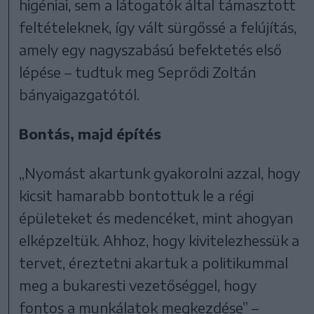
higéniai, sem a látogatók által támasztott
feltételeknek, így vált sürgőssé a felújítás,
amely egy nagyszabású befektetés első
lépése – tudtuk meg Seprődi Zoltán
bányaigazgatótól.
Bontás, majd építés
„Nyomást akartunk gyakorolni azzal, hogy
kicsit hamarabb bontottuk le a régi
épületeket és medencéket, mint ahogyan
elképzeltük. Ahhoz, hogy kivitelezhessük a
tervet, éreztetni akartuk a politikummal
meg a bukaresti vezetőséggel, hogy
fontos a munkálatok megkezdése” –