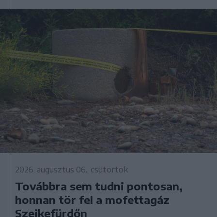
2026. augusztus 06., csütörtök
Továbbra sem tudni pontosan,
honnan tör fel a mofettagáz
Szejkefürdőn