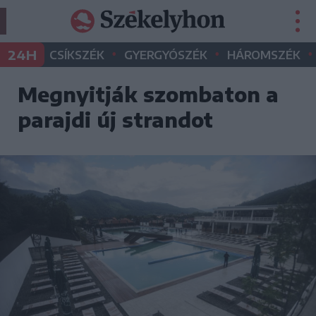
•
•
•
24H
CSÍKSZÉK
GYERGYÓSZÉK
HÁROMSZÉK
Megnyitják szombaton a
parajdi új strandot