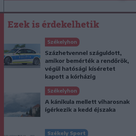
Ezek is érdekelhetik
Székelyhon
Százhetvennel száguldott,
amikor bemérték a rendőrök,
végül hatósági kíséretet
kapott a kórházig
Székelyhon
A kánikula mellett viharosnak
ígérkezik a kedd éjszaka
Székely Sport