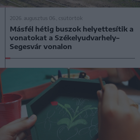
2026. augusztus 06., csütörtök
Másfél hétig buszok helyettesítik a
vonatokat a Székelyudvarhely–
Segesvár vonalon