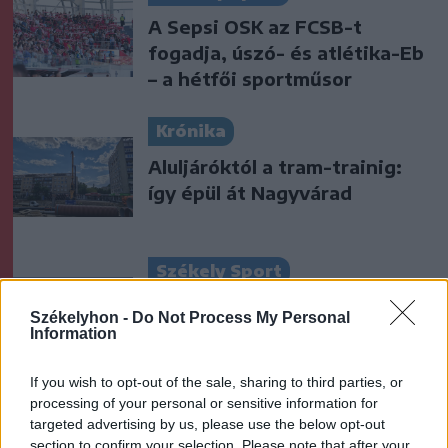
A Sepsi OSK az FCSB-t
fogadja, úszó- és atlétika-Eb
– a hétfői sportműsor
Krónika
Aluljáróktól a tram-trainig:
így épül át Nagyvárad
Székely Sport
Közel a telt ház
Székelyhon -
Do Not Process My Personal
Sepsiszentgyörgyön, vinné a
Information
pontokat az FCSB
If you wish to opt-out of the sale, sharing to third parties, or
processing of your personal or sensitive information for
Nőileg
targeted advertising by us, please use the below opt-out
Virágkedvelő kislányból
section to confirm your selection. Please note that after your