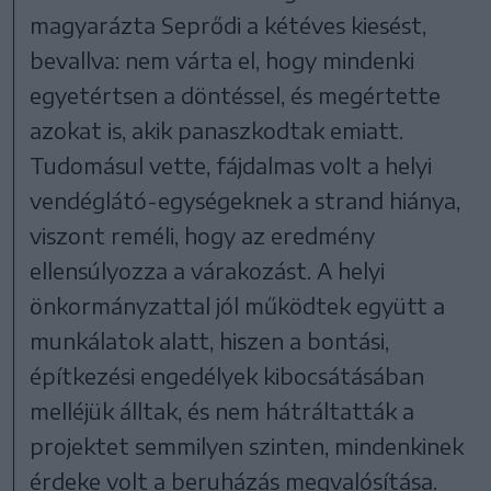
magyarázta Seprődi a kétéves kiesést,
bevallva: nem várta el, hogy mindenki
egyetértsen a döntéssel, és megértette
azokat is, akik panaszkodtak emiatt.
Tudomásul vette, fájdalmas volt a helyi
vendéglátó-egységeknek a strand hiánya,
viszont reméli, hogy az eredmény
ellensúlyozza a várakozást. A helyi
önkormányzattal jól működtek együtt a
munkálatok alatt, hiszen a bontási,
építkezési engedélyek kibocsátásában
melléjük álltak, és nem hátráltatták a
projektet semmilyen szinten, mindenkinek
érdeke volt a beruházás megvalósítása.