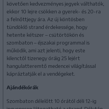
követően kedvezményes jegyek válthatók,
ekkor 10 lejre csökken a gyerek- és 20-ra
a felnőttjegy ára. Az új köntösben
tündöklő strand érdekessége, hogy
hetente kétszer – csütörtökön és
szombaton – éjszakai programmal is
működik, ami azt jelenti, hogy este
kilenctől tizenegy óráig 25 lejért
hangulatteremtő medencei világítással
kápráztatják el a vendégeket.
Ajándékórák
Szombaton délelőtt 10 órától déli 12-ig
ingyenesen látogatható a strand. Délután