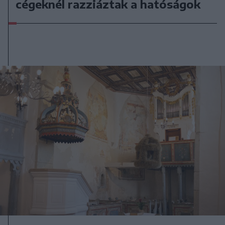
cégeknél razziáztak a hatóságok