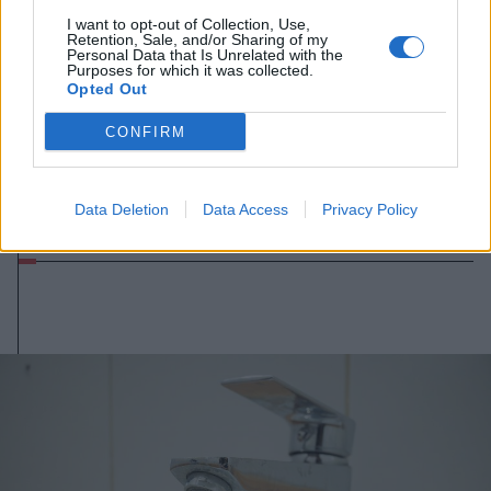
I want to opt-out of Collection, Use,
Retention, Sale, and/or Sharing of my
Personal Data that Is Unrelated with the
Purposes for which it was collected.
Opted Out
CONFIRM
2026. augusztus 10., hétfő
Mi volt a hosszú hétvégi
Data Deletion
Data Access
Privacy Policy
áramkimaradás oka?