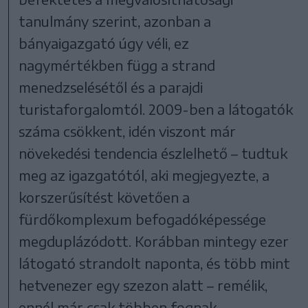
tanulmány szerint, azonban a
bányaigazgató úgy véli, ez
nagymértékben függ a strand
menedzselésétől és a parajdi
turistaforgalomtól. 2009-ben a látogatók
száma csökkent, idén viszont már
növekedési tendencia észlelhető – tudtuk
meg az igazgatótól, aki megjegyezte, a
korszerűsítést követően a
fürdőkomplexum befogadóképessége
megduplázódott. Korábban mintegy ezer
látogató strandolt naponta, és több mint
hetvenezer egy szezon alatt – remélik,
ennél már csak többen fognak.