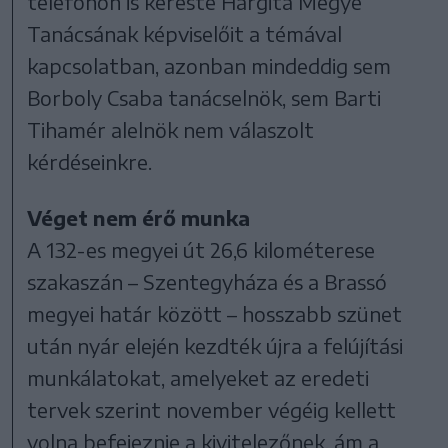
telefonon is kereste Hargita Megye
Tanácsának képviselőit a témával
kapcsolatban, azonban mindeddig sem
Borboly Csaba tanácselnök, sem Barti
Tihamér alelnök nem válaszolt
kérdéseinkre.
Véget nem érő munka
A 132-es megyei út 26,6 kilométerese
szakaszán – Szentegyháza és a Brassó
megyei határ között – hosszabb szünet
után nyár elején kezdték újra a felújítási
munkálatokat, amelyeket az eredeti
tervek szerint november végéig kellett
volna befejeznie a kivitelezőnek, ám a