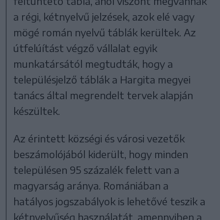
feltüntető tábla, ahol viszont megvannak
a régi, kétnyelvű jelzések, azok elé vagy
mögé román nyelvű táblák kerültek. Az
útfelúítást végző vállalat egyik
munkatársától megtudták, hogy a
településjelző táblák a Hargita megyei
tanács által megrendelt tervek alapján
készültek.
Az érintett községi és városi vezetők
beszámolójából kiderült, hogy minden
településen 95 százalék felett van a
magyarság aránya. Romániában a
hatályos jogszabályok is lehetővé teszik a
kétnyelvűség használatát, amennyiben a