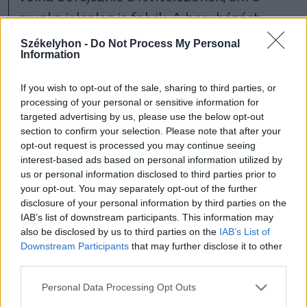
munka jelenleg is folyik. A beruházást
európai uniós pályázati pénzekből
Székelyhon -
Do Not Process My Personal
Information
finanszírozza a megyei tanács, erre
nagyjából 57 millió lej áll rendelkezésére.
If you wish to opt-out of the sale, sharing to third parties, or
processing of your personal or sensitive information for
targeted advertising by us, please use the below opt-out
section to confirm your selection. Please note that after your
opt-out request is processed you may continue seeing
interest-based ads based on personal information utilized by
us or personal information disclosed to third parties prior to
your opt-out. You may separately opt-out of the further
disclosure of your personal information by third parties on the
IAB’s list of downstream participants. This information may
also be disclosed by us to third parties on the
IAB’s List of
Downstream Participants
that may further disclose it to other
szóljon hozzá!
third parties.
Personal Data Processing Opt Outs