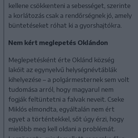
kellene csökkenteni a sebességet, szerinte
a korlátozás csak a rendőrségnek jó, amely
büntetéseket róhat ki a gyorshajtókra.
Nem kért meglepetés Oklándon
Meglepetésként érte Oklánd község
lakóit az egynyelvű helységnévtáblák
kihelyezése – a polgármesternek sem volt
tudomása arról, hogy magyarul nem
fogják feltüntetni a falvak neveit. Cseke
Miklós elmondta, egyáltalán nem ért
egyet a történtekkel, sőt úgy érzi, hogy
mielőbb meg kell oldani a problémát.