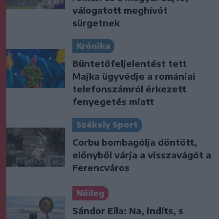
válogatott meghívót
sürgetnek
Krónika
Büntetőfeljelentést tett
Majka ügyvédje a romániai
telefonszámról érkezett
fenyegetés miatt
Székely Sport
Corbu bombagólja döntött,
előnyből várja a visszavágót a
Ferencváros
Nőileg
Sándor Ella: Na, indíts, s