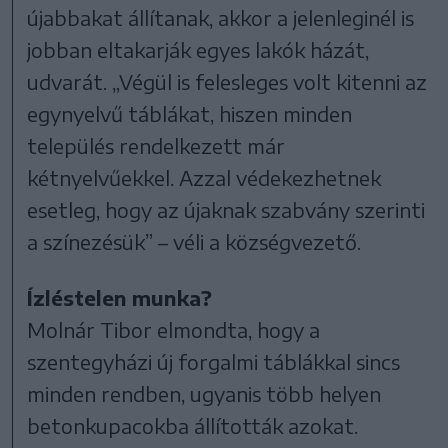
újabbakat állítanak, akkor a jelenleginél is
jobban eltakarják egyes lakók házát,
udvarát. „Végül is felesleges volt kitenni az
egynyelvű táblákat, hiszen minden
település rendelkezett már
kétnyelvűekkel. Azzal védekezhetnek
esetleg, hogy az újaknak szabvány szerinti
a színezésük” – véli a községvezető.
Ízléstelen munka?
Molnár Tibor elmondta, hogy a
szentegyházi új forgalmi táblákkal sincs
minden rendben, ugyanis több helyen
betonkupacokba állították azokat.