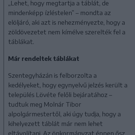
„Lehet, hogy megtartja a táblát, de
mindenképp ízléstelen” – mondta az
elöljáró, aki azt is nehezményezte, hogy a
zöldövezetet nem kímélve szerelték fel a
táblákat.
Már rendeltek táblákat
Szentegyházán is felborzolta a
kedélyeket, hogy egynyelvű jelzés került a
település Lövéte felőli bejáratához –
tudtuk meg Molnár Tibor
alpolgármestertől, aki úgy tudja, hogy a
kihelyezett táblát már nem lehet
eltávolítani. Az önkormányzat éppen ősz