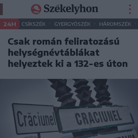
•
•
•
24H
CSÍKSZÉK
GYERGYÓSZÉK
HÁROMSZÉK
Csak román feliratozású
helységnévtáblákat
helyeztek ki a 132-es úton