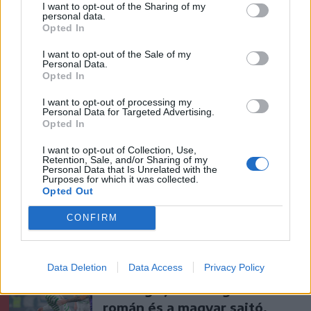
I want to opt-out of the Sharing of my
personal data.
Ezek is érdekelhetik
Opted In
I want to opt-out of the Sale of my
Personal Data.
Székelyhon
Opted In
Tömegverekedés lett a szűk
I want to opt-out of processing my
mezőgazdasági úti vitából
Personal Data for Targeted Advertising.
Opted In
Csatószegen
I want to opt-out of Collection, Use,
Retention, Sale, and/or Sharing of my
Székelyhon
Personal Data that Is Unrelated with the
Purposes for which it was collected.
Életét vesztette két halász,
Opted Out
akiket villámcsapás ért a
CONFIRM
Maros partján – frissítve
Székely Sport
Data Deletion
Data Access
Privacy Policy
Corbu góljától hangos a
román és a magyar sajtó,