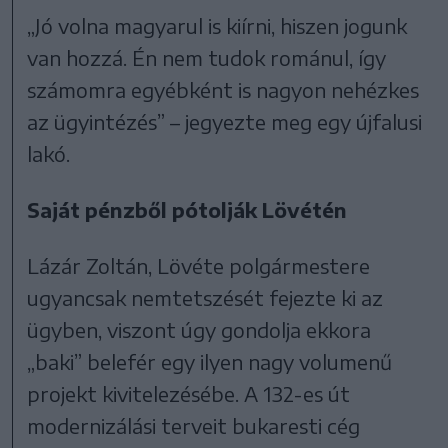
„Jó volna magyarul is kiírni, hiszen jogunk
van hozzá. Én nem tudok románul, így
számomra egyébként is nagyon nehézkes
az ügyintézés” – jegyezte meg egy újfalusi
lakó.
Saját pénzből pótolják Lövétén
Lázár Zoltán, Lövéte polgármestere
ugyancsak nemtetszését fejezte ki az
ügyben, viszont úgy gondolja ekkora
„baki” belefér egy ilyen nagy volumenű
projekt kivitelezésébe. A 132-es út
modernizálási terveit bukaresti cég