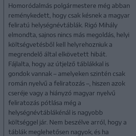
Homoródalmás polgármestere még abban
reménykedett, hogy csak késnek a magyar
feliratú helységnévtáblák. Rigó Mihály
elmondta, sajnos nincs más megoldás, helyi
költségvetésből kell helyrehozniuk a
megrendelő által elkövetett hibát.
Fájlalta, hogy az útjelző táblákkal is
gondok vannak – amelyeken szintén csak
román nyelvű a feliratozás –, hiszen azok
cseréje vagy a hiányzó magyar nyelvű
feliratozás pótlása még a
helységnévtáblákénál is nagyobb
költséggel jár. Nem beszélve arról, hogy a
táblák meglehetősen nagyok, és ha