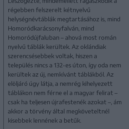
Leszögezte, mindemellett ragaszkodik a
régebben felszerelt kétnyelvű
helységnévtáblák megtartásához is, mind
Homoródkarácsonyfalván, mind
Homoródújfaluban – ahová most román
nyelvű táblák kerültek. Az oklándiak
szerencsésebbek voltak, hiszen a
település nincs a 132-es úton, így oda nem
kerültek az új, nemkívánt táblákból. Az
elöljáró úgy látja, a nemrég kihelyezett
táblákon nem férne el a magyar felirat –
csak ha teljesen újrafestenék azokat –, ám
akkor a törvény által megköveteltnél
kisebbek lennének a betűk.