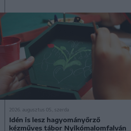
2026. augusztus 05., szerda
Idén is lesz hagyományőrző
kézműves tábor Nyikómalomfalván