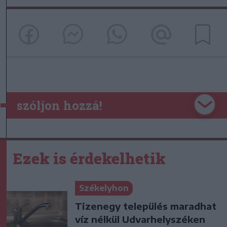
szóljon hozzá!
Ezek is érdekelhetik
Székelyhon
Tizenegy település maradhat
víz nélkül Udvarhelyszéken