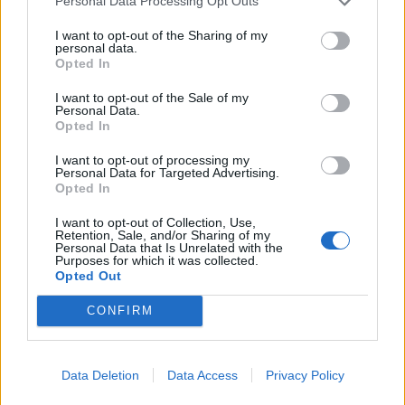
Personal Data Processing Opt Outs
Sikeres volt a vízterelés: nyolc
I want to opt-out of the Sharing of my
centiméterrel nőtt a Duna
personal data.
Opted In
vízszintje Csernavodánál
I want to opt-out of the Sale of my
Personal Data.
Opted In
I want to opt-out of processing my
Personal Data for Targeted Advertising.
Opted In
I want to opt-out of Collection, Use,
Retention, Sale, and/or Sharing of my
Personal Data that Is Unrelated with the
Purposes for which it was collected.
Opted Out
CONFIRM
Data Deletion
Data Access
Privacy Policy