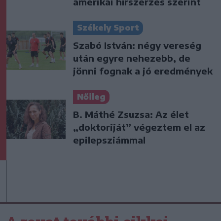
amerikai hírszerzés szerint
Székely Sport
Szabó István: négy vereség
után egyre nehezebb, de
jönni fognak a jó eredmények
Nőileg
B. Máthé Zsuzsa: Az élet
„doktoriját” végeztem el az
epilepsziámmal