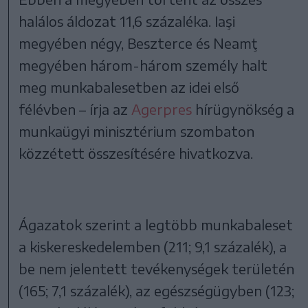
halálos áldozat 11,6 százaléka. Iaşi
megyében négy, Beszterce és Neamţ
megyében három-három személy halt
meg munkabalesetben az idei első
félévben – írja az
Agerpres
hírügynökség a
munkaügyi minisztérium szombaton
közzétett összesítésére hivatkozva.
Ágazatok szerint a legtöbb munkabaleset
a kiskereskedelemben (211; 9,1 százalék), a
be nem jelentett tevékenységek területén
(165; 7,1 százalék), az egészségügyben (123;