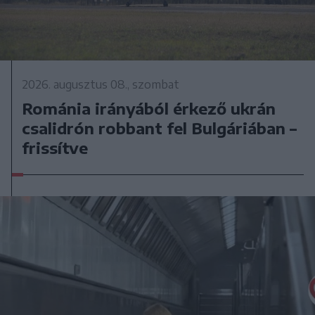
2026. augusztus 08., szombat
Románia irányából érkező ukrán
csalidrón robbant fel Bulgáriában –
frissítve