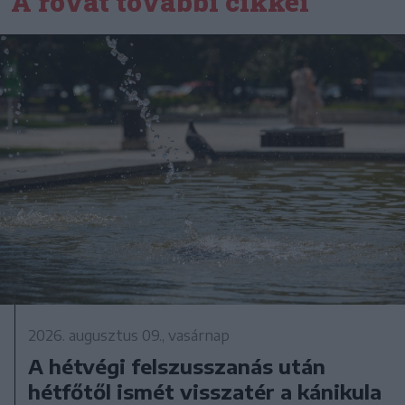
A rovat további cikkei
2026. augusztus 09., vasárnap
A hétvégi felszusszanás után
hétfőtől ismét visszatér a kánikula