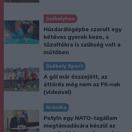
Székelyhon
Húsdarálógépbe szorult egy
kétéves gyerek keze, a
tűzoltókra is szükség volt a
műtőben
Székely Sport
A gól már összejött, az
áttörés még nem az FK-nak
(videóval)
Krónika
Putyin egy NATO-tagállam
megtámadására készül az