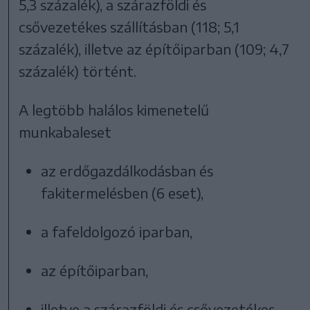
5,3 százalék), a szárazföldi és
csővezetékes szállításban (118; 5,1
százalék), illetve az építőiparban (109; 4,7
százalék) történt.
A legtöbb halálos kimenetelű
munkabaleset
az erdőgazdálkodásban és
fakitermelésben (6 eset),
a fafeldolgozó iparban,
az építőiparban,
illetve a szárazföldi és csővezetékes