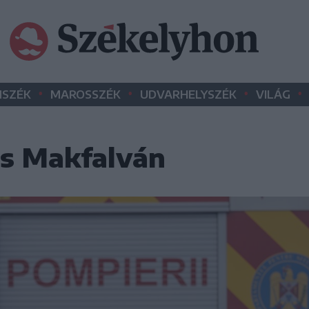
•
•
•
•
SZÉK
MAROSSZÉK
UDVARHELYSZÉK
VILÁG
s Makfalván