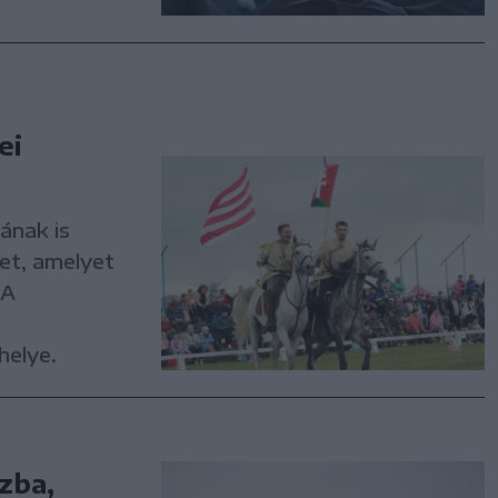
ei
jának is
pet, amelyet
 A
helye.
zba,