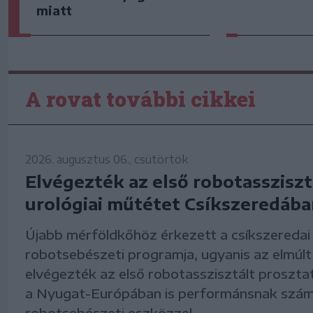
miatt
A rovat további cikkei
2026. augusztus 06., csütörtök
Elvégezték az első robotassziszt
urológiai műtétet Csíkszeredába
Újabb mérföldkőhöz érkezett a csíkszeredai
robotsebészeti programja, ugyanis az elmúl
elvégezték az első robotasszisztált proszt
a Nyugat-Európában is performánsnak számí
robotsebészeti eszközzel.