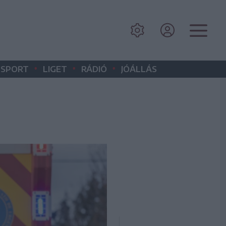
•
•
•
SPORT
LIGET
RÁDIÓ
JÓÁLLÁS