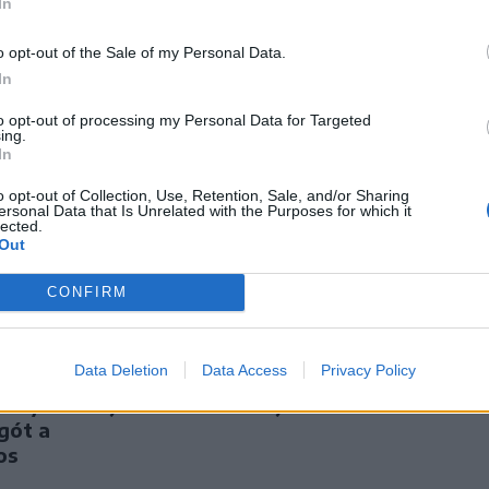
In
meghívót sürgetnek
ján –
o opt-out of the Sale of my Personal Data.
In
to opt-out of processing my Personal Data for Targeted
ing.
In
o opt-out of Collection, Use, Retention, Sale, and/or Sharing
ersonal Data that Is Unrelated with the Purposes for which it
lected.
Out
CONFIRM
port
Nőileg
Data Deletion
Data Access
Privacy Policy
bagólja
Sándor Ella: Na, indíts,
lőnyből várja
s menjünk!
gót a
os