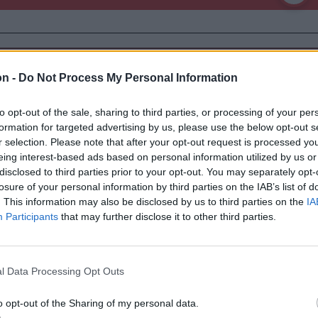
on -
Do Not Process My Personal Information
to opt-out of the sale, sharing to third parties, or processing of your per
formation for targeted advertising by us, please use the below opt-out s
r selection. Please note that after your opt-out request is processed y
eing interest-based ads based on personal information utilized by us or
disclosed to third parties prior to your opt-out. You may separately opt-
losure of your personal information by third parties on the IAB’s list of
. This information may also be disclosed by us to third parties on the
IA
Participants
that may further disclose it to other third parties.
Székely Sport
n
l Data Processing Opt Outs
Corbu góljától hangos a
ztette két
román és a magyar
iket
o opt-out of the Sharing of my personal data.
sajtó, válogatott
ás ért a