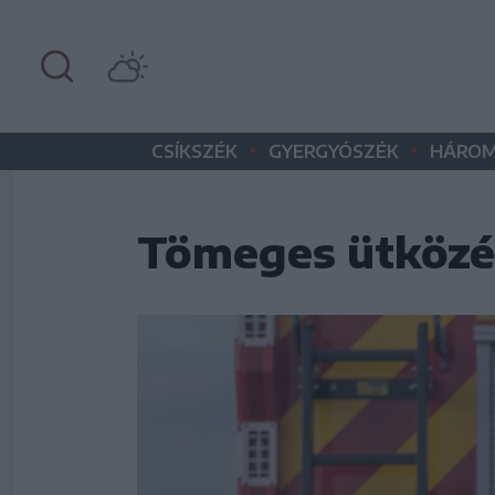
•
•
CSÍKSZÉK
GYERGYÓSZÉK
HÁROM
Tömeges ütközé