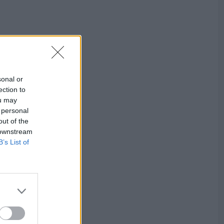
sonal or
ection to
ou may
 personal
out of the
 downstream
B’s List of