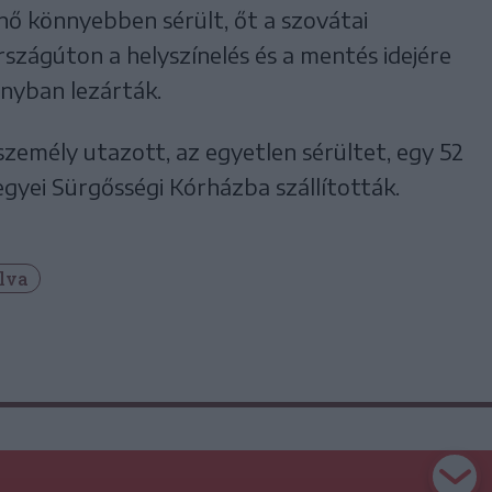
ő könnyebben sérült, őt a szovátai
rszágúton a helyszínelés és a mentés idejére
nyban lezárták.
zemély utazott, az egyetlen sérültet, egy 52
gyei Sürgősségi Kórházba szállították.
lva