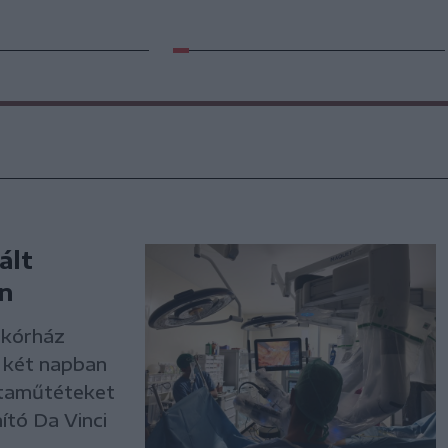
ált
n
 kórház
t két napban
ataműtéteket
tó Da Vinci