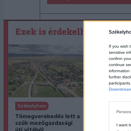
Ezek is érdekelhetik
Székelyh
If you wish 
sensitive in
confirm you
continue se
information 
further disc
participants
Downstream 
Székelyhon
Székelyho
Persona
Tömegverekedés lett a
Életét ves
szűk mezőgazdasági
halász, ak
I want t
úti vitából
villámcsap