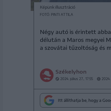
Képünk illusztráció
FOTÓ: PINTI ATTILA
Négy autó is érintett ab
délután a Maros megyei Ma
a szovátai tűzoltóság és m
Székelyhon
2024. július 27., 17:55
2024. 
Itt állíthatja be, hogy a Go