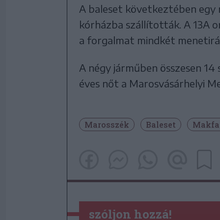
A baleset következtében egy n
kórházba szállították. A 13A o
a forgalmat mindkét menetirá
A négy járműben összesen 14 s
éves nőt a Marosvásárhelyi Me
Marosszék
Baleset
Makfa
szóljon hozzá!