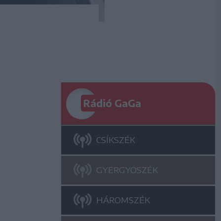
Rádió GaGa
CSÍKSZÉK
GYERGYÓSZÉK
HÁROMSZÉK