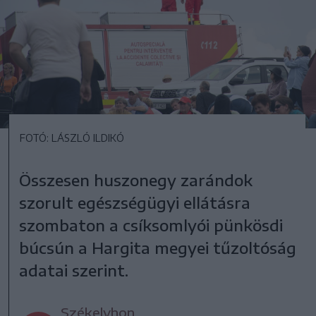
FOTÓ: LÁSZLÓ ILDIKÓ
Összesen huszonegy zarándok
szorult egészségügyi ellátásra
szombaton a csíksomlyói pünkösdi
búcsún a Hargita megyei tűzoltóság
adatai szerint.
Székelyhon