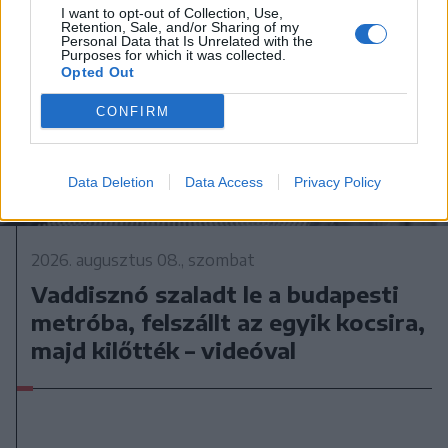
I want to opt-out of Collection, Use,
Retention, Sale, and/or Sharing of my
Personal Data that Is Unrelated with the
Purposes for which it was collected.
Opted Out
CONFIRM
Data Deletion
Data Access
Privacy Policy
2026. augusztus 08., szombat
Vaddisznó szaladt le a budapesti
metróba, felszállt az egyik kocsira,
majd kilőtték – videóval