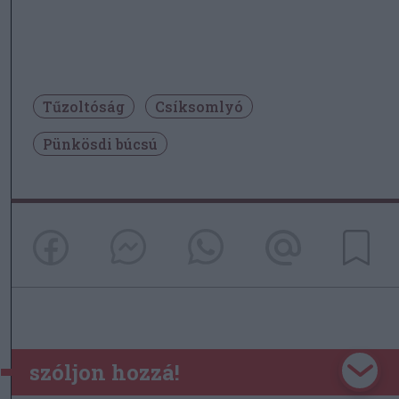
Tűzoltóság
Csíksomlyó
Pünkösdi búcsú
szóljon hozzá!