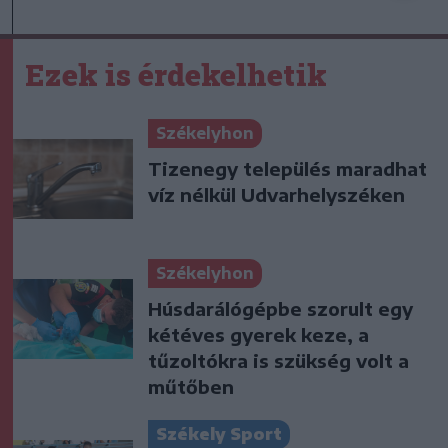
Ezek is érdekelhetik
Székelyhon
Tizenegy település maradhat
víz nélkül Udvarhelyszéken
Székelyhon
Húsdarálógépbe szorult egy
kétéves gyerek keze, a
tűzoltókra is szükség volt a
műtőben
Székely Sport