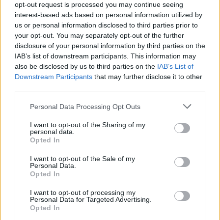
opt-out request is processed you may continue seeing
interest-based ads based on personal information utilized by
us or personal information disclosed to third parties prior to
your opt-out. You may separately opt-out of the further
disclosure of your personal information by third parties on the
IAB’s list of downstream participants. This information may
also be disclosed by us to third parties on the
IAB’s List of
Downstream Participants
that may further disclose it to other
third parties.
2026. augusztus 08., szombat
Personal Data Processing Opt Outs
Románia irányából érkező ukrán
I want to opt-out of the Sharing of my
personal data.
csalidrón robbant fel Bulgáriában –
Opted In
frissítve
I want to opt-out of the Sale of my
Personal Data.
Opted In
I want to opt-out of processing my
Personal Data for Targeted Advertising.
Opted In