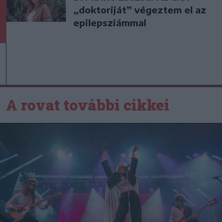
„doktoriját” végeztem el az
epilepsziámmal
A rovat további cikkei