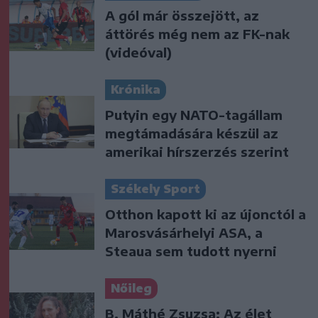
A gól már összejött, az
áttörés még nem az FK-nak
(videóval)
Krónika
Putyin egy NATO-tagállam
megtámadására készül az
amerikai hírszerzés szerint
Székely Sport
Otthon kapott ki az újonctól a
Marosvásárhelyi ASA, a
Steaua sem tudott nyerni
Nőileg
B. Máthé Zsuzsa: Az élet