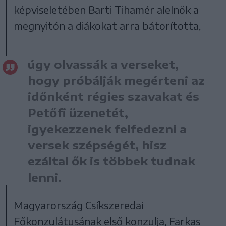
képviseletében Barti Tihamér alelnök a
megnyitón a diákokat arra bátorította,
úgy olvassák a verseket,
hogy próbálják megérteni az
időnként régies szavakat és
Petőfi üzenetét,
igyekezzenek felfedezni a
versek szépségét, hisz
ezáltal ők is többek tudnak
lenni.
Magyarország Csíkszeredai
Főkonzulátusának első konzulja, Farkas