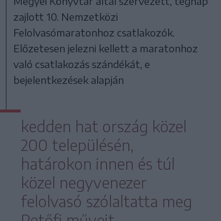
Megyei Könyvtár által szervezett, tegnap
zajlott 10. Nemzetközi
Felolvasómaratonhoz csatlakozók.
Előzetesen jelezni kellett a maratonhoz
való csatlakozás szándékát, e
bejelentkezések alapján
kedden hat ország közel
200 településén,
határokon innen és túl
közel negyvenezer
felolvasó szólaltatta meg
Petőfi műveit.