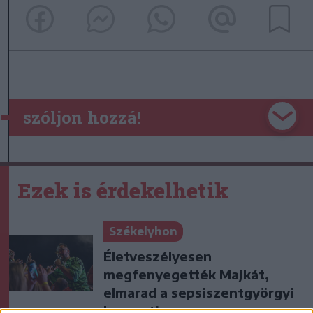
szóljon hozzá!
Ezek is érdekelhetik
Székelyhon
Életveszélyesen
megfenyegették Majkát,
elmarad a sepsiszentgyörgyi
koncertje