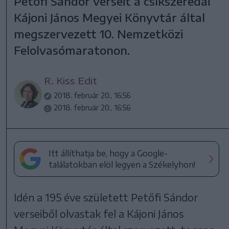
Petőfi Sándor verseit a csíkszeredai
Kájoni János Megyei Könyvtár által
megszervezett 10. Nemzetközi
Felolvasómaratonon.
R. Kiss Edit
2018. február 20., 16:56
2018. február 20., 16:56
Itt állíthatja be, hogy a Google-
találatokban elöl legyen a Székelyhon!
Idén a 195 éve született Petőfi Sándor
verseiből olvastak fel a Kájoni János