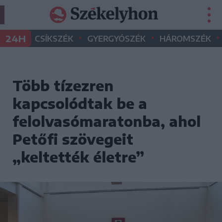
•
•
•
24H
CSÍKSZÉK
GYERGYÓSZÉK
HÁROMSZÉK
Több tízezren
kapcsolódtak be a
felolvasómaratonba, ahol
Petőfi szövegeit
„keltették életre”