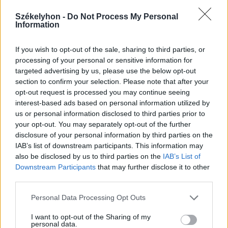
Székelyhon -
Do Not Process My Personal
Székelyhon
Information
Jogosítvány nélkül, ittasan
If you wish to opt-out of the sale, sharing to third parties, or
hajtott háznak egy
processing of your personal or sensitive information for
csíkszeredai férfi
targeted advertising by us, please use the below opt-out
section to confirm your selection. Please note that after your
opt-out request is processed you may continue seeing
Székely Sport
interest-based ads based on personal information utilized by
Szembementek a trenddel: a
us or personal information disclosed to third parties prior to
Sepsi OSK és az FK
your opt-out. You may separately opt-out of the further
disclosure of your personal information by third parties on the
Csíkszereda kilóg a sorból a
IAB’s list of downstream participants. This information may
Szuperligában
also be disclosed by us to third parties on the
IAB’s List of
Downstream Participants
that may further disclose it to other
Krónika
third parties.
Majka életveszélyes
Personal Data Processing Opt Outs
fenyegetés miatt lemondta
I want to opt-out of the Sharing of my
erdélyi koncertjét
personal data.