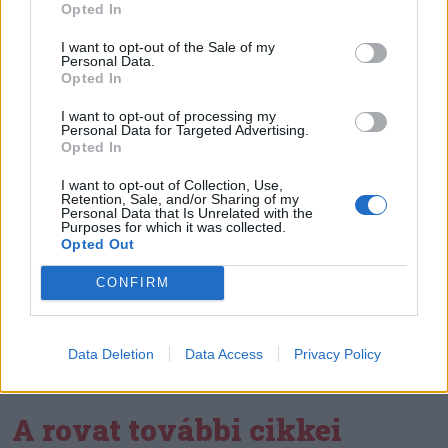
Opted In
Székely Sport
I want to opt-out of the Sale of my
Personal Data.
Ősszel új elnököt választ a
Opted In
Hargita megyei
I want to opt-out of processing my
futballközösség
Personal Data for Targeted Advertising.
Opted In
Nőileg
I want to opt-out of Collection, Use,
Retention, Sale, and/or Sharing of my
Sándor Ella: Na, indíts, s
Personal Data that Is Unrelated with the
Purposes for which it was collected.
menjünk!
Opted Out
CONFIRM
Data Deletion
Data Access
Privacy Policy
A rovat további cikkei