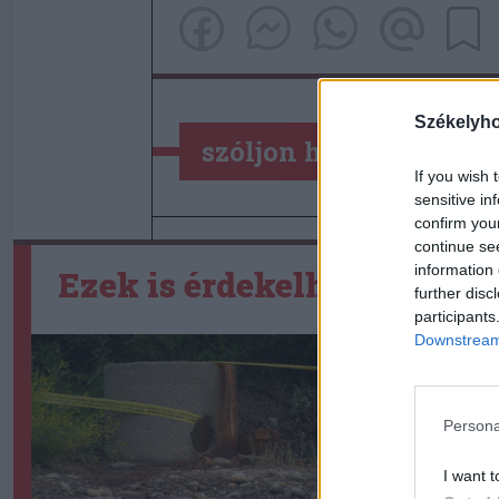
Székelyh
szóljon hozzá!
If you wish 
sensitive in
confirm you
continue se
information 
Ezek is érdekelhetik
further disc
participants
Downstream 
Persona
I want t