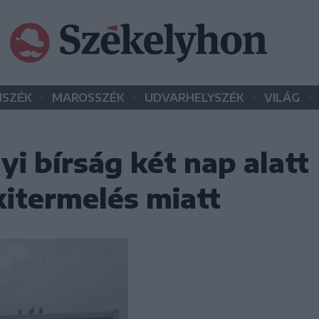
•
•
•
•
SZÉK
MAROSSZÉK
UDVARHELYSZÉK
VILÁG
yi bírság két nap alatt
kitermelés miatt