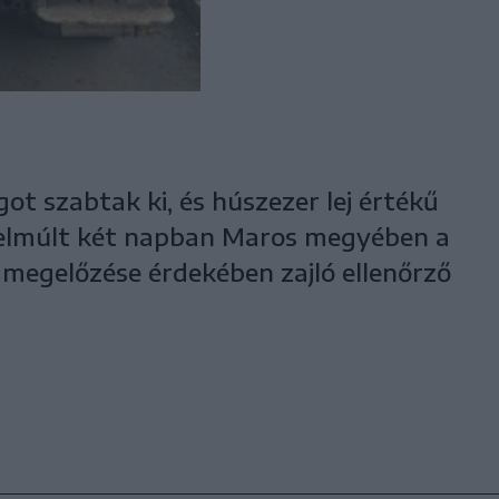
got szabtak ki, és húszezer lej értékű
z elmúlt két napban Maros megyében a
 megelőzése érdekében zajló ellenőrző