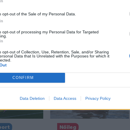
In
o opt-out of the Sale of my Personal Data.
n
Székely Sport
In
 először
Nagy pofonba szaladt
to opt-out of processing my Personal Data for Targeted
az
belé a Kolozsvári CFR,
ing.
gok ára
kikapott a Győr és a
In
Loki is
o opt-out of Collection, Use, Retention, Sale, and/or Sharing
ersonal Data that Is Unrelated with the Purposes for which it
lected.
Out
CONFIRM
Data Deletion
Data Access
Privacy Policy
port
Nőileg