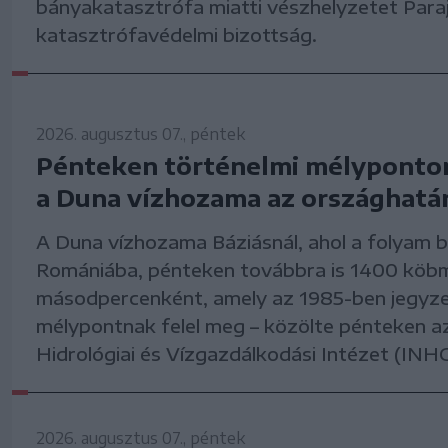
bányakatasztrófa miatti vészhelyzetet Paraj
katasztrófavédelmi bizottság.
2026. augusztus 07., péntek
Pénteken történelmi mélyponto
a Duna vízhozama az országhatá
A Duna vízhozama Báziásnál, ahol a folyam b
Romániába, pénteken továbbra is 1400 köb
másodpercenként, amely az 1985-ben jegyze
mélypontnak felel meg – közölte pénteken 
Hidrológiai és Vízgazdálkodási Intézet (INH
2026. augusztus 07., péntek