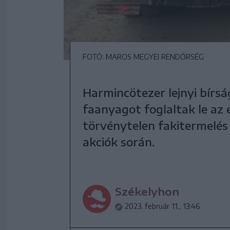
FOTÓ: MAROS MEGYEI RENDŐRSÉG
Harmincötezer lejnyi bírsá
faanyagot foglaltak le a
törvénytelen fakitermelés
akciók során.
Székelyhon
2023. február 11., 13:46