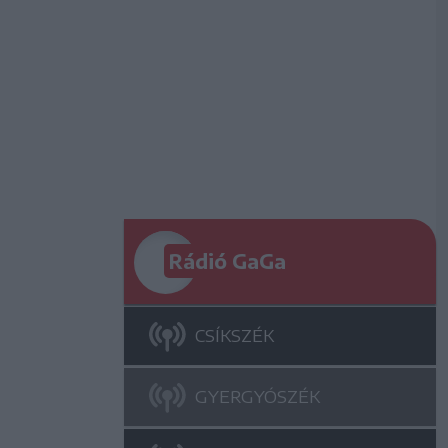
Rádió GaGa
CSÍKSZÉK
GYERGYÓSZÉK