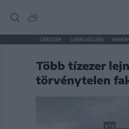
•
•
CSÍKSZÉK
GYERGYÓSZÉK
HÁROM
Több tízezer lejn
törvénytelen fa