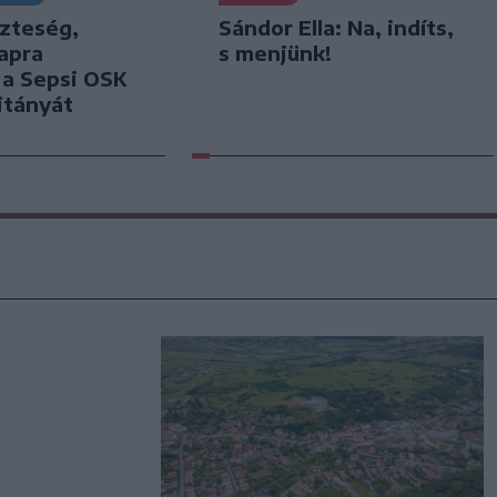
szteség,
Sándor Ella: Na, indíts,
apra
s menjünk!
k a Sepsi OSK
itányát