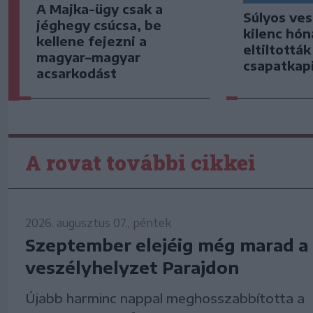
A Majka-ügy csak a
Súlyos ve
jéghegy csúcsa, be
kilenc hón
kellene fejezni a
eltiltottá
magyar–magyar
csapatkap
acsarkodást
A rovat további cikkei
2026. augusztus 07., péntek
Szeptember elejéig még marad a
veszélyhelyzet Parajdon
Újabb harminc nappal meghosszabbította a