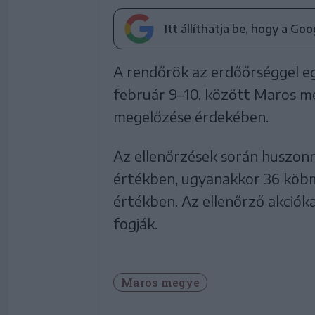
Itt állíthatja be, hogy a Go
A rendőrök az erdőőrséggel e
február 9–10. között Maros m
megelőzése érdekében.
Az ellenőrzések során huszonn
értékben, ugyanakkor 36 köbmé
értékben. Az ellenőrző akcióka
fogják.
Maros megye