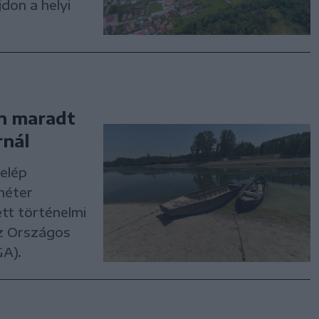
don a helyi
n maradt
rnál
elép
méter
tt történelmi
az Országos
GA).