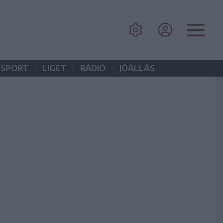
•
•
•
SPORT
LIGET
RÁDIÓ
JÓÁLLÁS