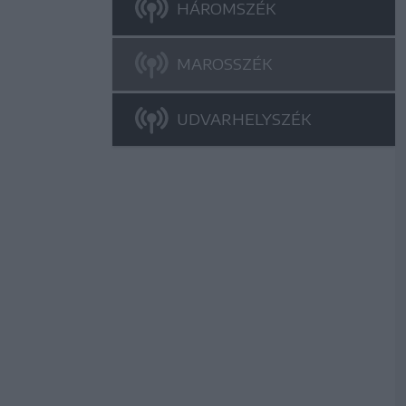
HÁROMSZÉK
MAROSSZÉK
UDVARHELYSZÉK