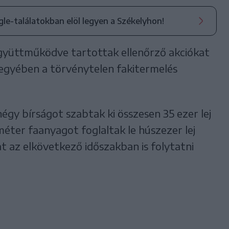
ogle-találatokban elöl legyen a Székelyhon!
gyüttműködve tartottak ellenőrző akciókat
egyében a törvénytelen fakitermelés
égy bírságot szabtak ki összesen 35 ezer lej
ter faanyagot foglaltak le húszezer lej
t az elkövetkező időszakban is folytatni