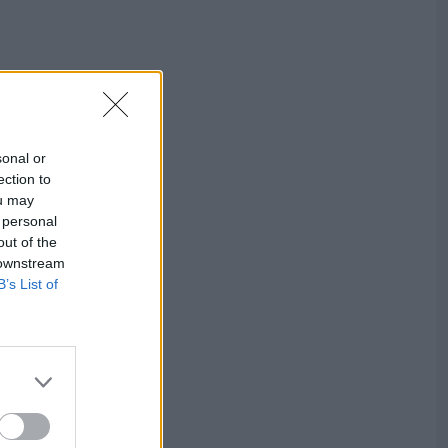
sonal or
ection to
ou may
 personal
out of the
 downstream
B’s List of