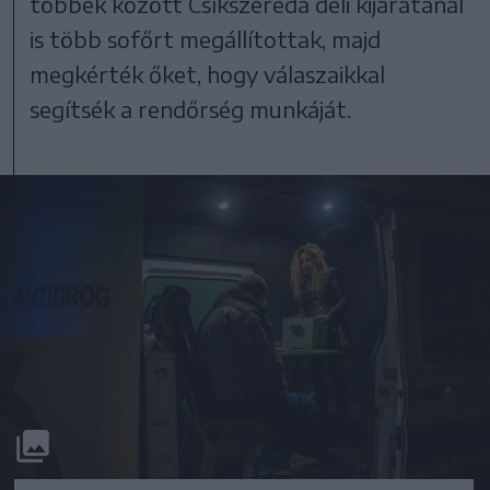
többek között Csíkszereda déli kijáratánál
is több sofőrt megállítottak, majd
megkérték őket, hogy válaszaikkal
segítsék a rendőrség munkáját.