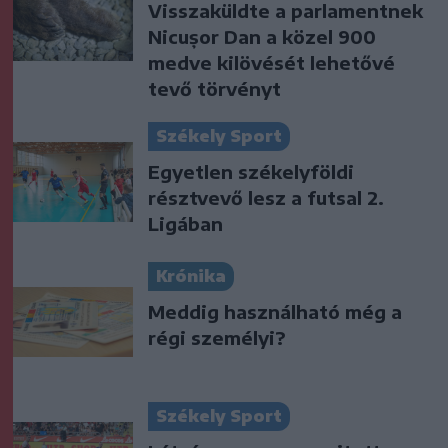
Visszaküldte a parlamentnek
Nicușor Dan a közel 900
medve kilövését lehetővé
tevő törvényt
Székely Sport
Egyetlen székelyföldi
résztvevő lesz a futsal 2.
Ligában
Krónika
Meddig használható még a
régi személyi?
Székely Sport