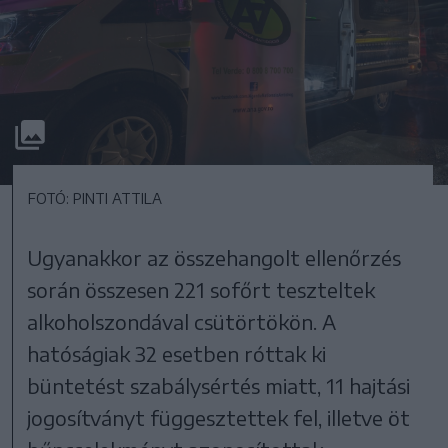
FOTÓ: PINTI ATTILA
Ugyanakkor az összehangolt ellenőrzés
során összesen 221 sofőrt teszteltek
alkoholszondával csütörtökön. A
hatóságiak 32 esetben róttak ki
büntetést szabálysértés miatt, 11 hajtási
jogosítványt függesztettek fel, illetve öt