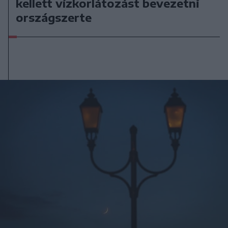
kellett vízkorlátozást bevezetni
országszerte