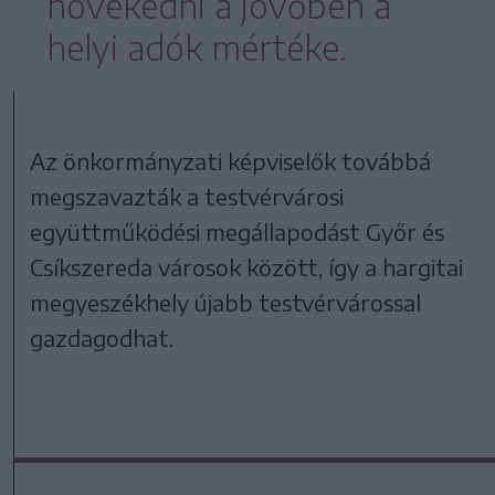
növekedni a jövőben a
helyi adók mértéke.
Az önkormányzati képviselők továbbá
megszavazták a testvérvárosi
együttműködési megállapodást Győr és
Csíkszereda városok között, így a hargitai
megyeszékhely újabb testvérvárossal
gazdagodhat.