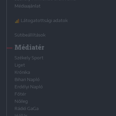
Médiaajánlat
Látogatottsági adatok
Sütibeállítások
Médiatér
Székely Sport
Liget
Krónika
Bihari Napló
Erdélyi Napló
Főtér
Nőileg
Rádió GaGa
Jóállás