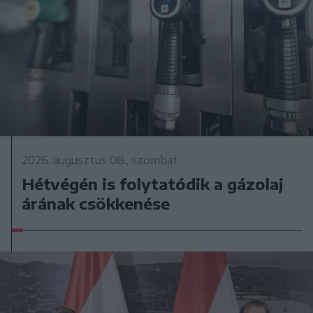
2026. augusztus 08., szombat
Hétvégén is folytatódik a gázolaj
árának csökkenése