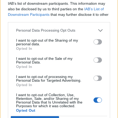
IAB’s list of downstream participants. This information may
also be disclosed by us to third parties on the
IAB’s List of
Downstream Participants
that may further disclose it to other
third parties.
Personal Data Processing Opt Outs
I want to opt-out of the Sharing of my
personal data.
Opted In
I want to opt-out of the Sale of my
Personal Data.
Opted In
I want to opt-out of processing my
Personal Data for Targeted Advertising.
Opted In
2026. augusztus 09., vasárnap
Aratókalákával idézték fel a múltat
I want to opt-out of Collection, Use,
Retention, Sale, and/or Sharing of my
Csíkszentkirályon
Personal Data that Is Unrelated with the
Purposes for which it was collected.
Opted Out