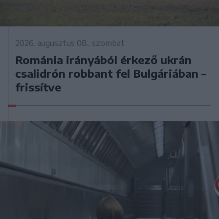
2026. augusztus 08., szombat
Románia irányából érkező ukrán
csalidrón robbant fel Bulgáriában –
frissítve