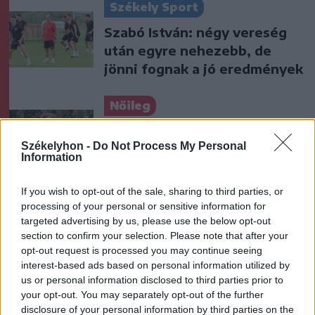
Székely Sport
Szabó István: négy vereség
után egyre nehezebb, de
jönni fognak a jó eredmények
Nőileg
B. Máthé Zsuzsa: Az élet
Székelyhon -
Do Not Process My Personal
„doktoriját” végeztem el az
Information
epilepsziámmal
If you wish to opt-out of the sale, sharing to third parties, or
processing of your personal or sensitive information for
targeted advertising by us, please use the below opt-out
section to confirm your selection. Please note that after your
opt-out request is processed you may continue seeing
interest-based ads based on personal information utilized by
A rovat további cikkei
us or personal information disclosed to third parties prior to
your opt-out. You may separately opt-out of the further
disclosure of your personal information by third parties on the