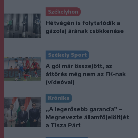
Székelyhon
Hétvégén is folytatódik a
gázolaj árának csökkenése
Székely Sport
A gól már összejött, az
áttörés még nem az FK-nak
(videóval)
Krónika
„A legerősebb garancia” –
Megnevezte államfőjelöltjét
a Tisza Párt