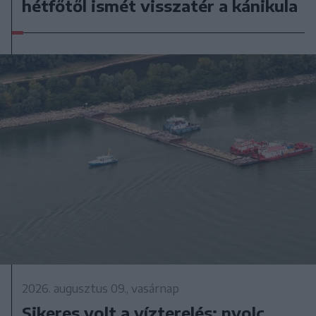
hétfőtől ismét visszatér a kánikula
2026. augusztus 09., vasárnap
Sikeres volt a vízterelés: nyolc